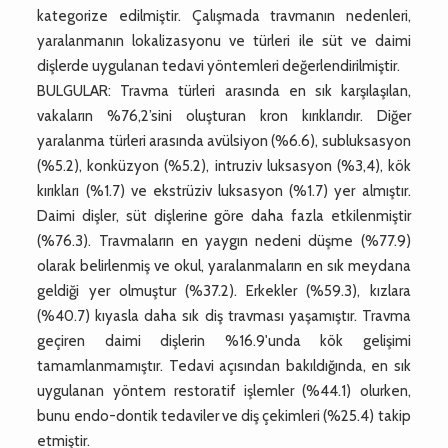
kategorize edilmiştir. Çalışmada travmanın nedenleri,
yaralanmanın lokalizasyonu ve türleri ile süt ve daimi
dişlerde uygulanan tedavi yöntemleri değerlendirilmiştir.
BULGULAR: Travma türleri arasında en sık karşılaşılan,
vakaların %76,2’sini oluşturan kron kırıklarıdır. Diğer
yaralanma türleri arasında avülsiyon (%6.6), subluksasyon
(%5.2), konküzyon (%5.2), intruziv luksasyon (%3,4), kök
kırıkları (%1.7) ve ekstrüziv luksasyon (%1.7) yer almıştır.
Daimi dişler, süt dişlerine göre daha fazla etkilenmiştir
(%76.3). Travmaların en yaygın nedeni düşme (%77.9)
olarak belirlenmiş ve okul, yaralanmaların en sık meydana
geldiği yer olmuştur (%37.2). Erkekler (%59.3), kızlara
(%40.7) kıyasla daha sık diş travması yaşamıştır. Travma
geçiren daimi dişlerin %16.9'unda kök gelişimi
tamamlanmamıştır. Tedavi açısından bakıldığında, en sık
uygulanan yöntem restoratif işlemler (%44.1) olurken,
bunu endo-dontik tedaviler ve diş çekimleri (%25.4) takip
etmiştir.