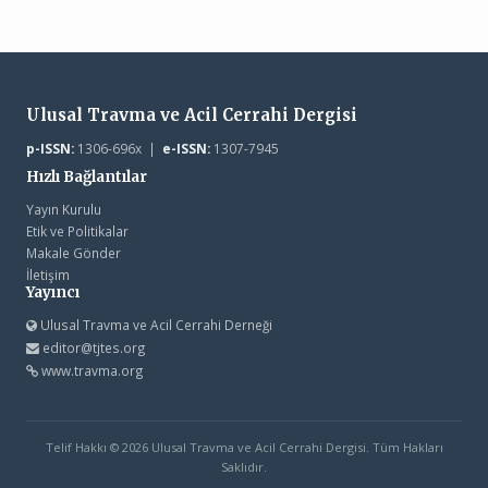
Ulusal Travma ve Acil Cerrahi Dergisi
p-ISSN:
1306-696x |
e-ISSN:
1307-7945
Hızlı Bağlantılar
Yayın Kurulu
Etik ve Politikalar
Makale Gönder
İletişim
Yayıncı
Ulusal Travma ve Acil Cerrahi Derneği
editor@tjtes.org
www.travma.org
Telif Hakkı © 2026 Ulusal Travma ve Acil Cerrahi Dergisi. Tüm Hakları
Saklıdır.