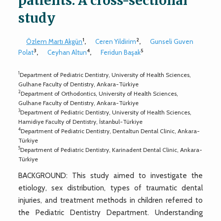
patients: A cross-sectional
study
1
2
Özlem Martı Akgün
,
Ceren Yildirim
,
Gunseli Guven
3
4
5
Polat
,
Ceyhan Altun
,
Feridun Başak
1
Department of Pediatric Dentistry, University of Health Sciences,
Gulhane Faculty of Dentistry, Ankara-Türkiye
2
Department of Orthodontics, University of Health Sciences,
Gulhane Faculty of Dentistry, Ankara-Türkiye
3
Department of Pediatric Dentistry, University of Health Sciences,
Hamidiye Faculty of Dentistry, İstanbul-Türkiye
4
Department of Pediatric Dentistry, Dentaltun Dental Clinic, Ankara-
Türkiye
5
Department of Pediatric Dentistry, Karinadent Dental Clinic, Ankara-
Türkiye
BACKGROUND: This study aimed to investigate the
etiology, sex distribution, types of traumatic dental
injuries, and treatment methods in children referred to
the Pediatric Dentistry Department. Understanding