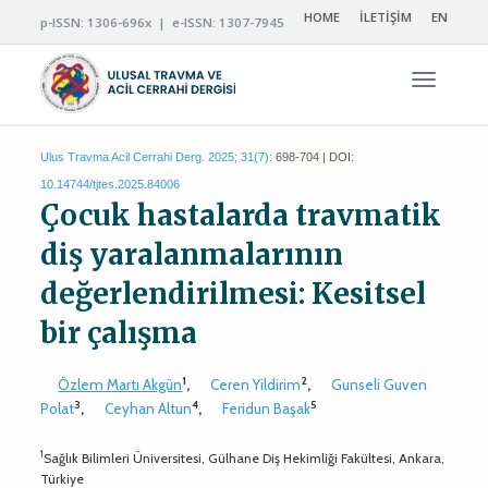
HOME
İLETİŞİM
EN
p-ISSN: 1306-696x | e-ISSN: 1307-7945
Navigas
Ulus Travma Acil Cerrahi Derg. 2025; 31(7):
698-704 | DOI:
10.14744/tjtes.2025.84006
Çocuk hastalarda travmatik
diş yaralanmalarının
değerlendirilmesi: Kesitsel
bir çalışma
1
2
Özlem Martı Akgün
,
Ceren Yildirim
,
Gunseli Guven
3
4
5
Polat
,
Ceyhan Altun
,
Feridun Başak
1
Sağlık Bilimleri Üniversitesi, Gülhane Diş Hekimliği Fakültesi, Ankara,
Türkiye