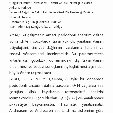
2
Sağlık Bilimleri Üniversitesi, Hamidiye Diş Hekimliği Fakültesi,
Ankara, Türkiye
3
İstanbul Sağlık Ve Teknoloji Üniversitesi, Diş Hekimliği Fakültesi,
İstanbul, Türkiye
4
Dentaltun Diş Kliniği, Ankara, Türki̇ye
5
Karinadent Diş Kliniği, Ankara, Türki̇ye
AMAÇ: Bu çalışmanın amacı, pedodonti anabilim dalı'na
yönlendirilen çocuklarda travmatik diş yaralanmalarının
etiyolojisini, cinsiyet dağılımını, yaralanma türlerini ve
tedavi yöntemlerini incelemektir. Bu parametrelerin
anlaşılması, çocukluk dönemindeki diş travmalarının
önlenmesi ve tedavi sonuçlarının iyileştirilmesi açısından
büyük önem taşımaktadır.
GEREÇ VE YÖNTEM: Çalışma, 6 aylık bir dönemde
pedodonti anabilim dalı'na başvuran, 0-14 yaş arası 822
çocuğun klinik kayıtlarının retrospektif analizini
içermektedir. Bu çocuklardan 59'u (%7.2) diş yaralanması
şikayetiyle başvurmuştur. Travmatik yaralanmalar,
Andreasen ve Andreasen sınıflandırma sistemine göre