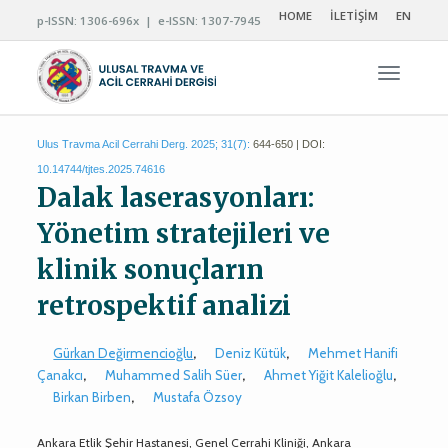
HOME
İLETİŞİM
EN
p-ISSN: 1306-696x | e-ISSN: 1307-7945
Navigas
Ulus Travma Acil Cerrahi Derg. 2025; 31(7):
644-650 | DOI:
10.14744/tjtes.2025.74616
Dalak laserasyonları:
Yönetim stratejileri ve
klinik sonuçların
retrospektif analizi
Gürkan Değirmencioğlu
,
Deniz Kütük
,
Mehmet Hanifi
Çanakcı
,
Muhammed Salih Süer
,
Ahmet Yiğit Kalelioğlu
,
Birkan Birben
,
Mustafa Özsoy
Ankara Etlik Şehir Hastanesi, Genel Cerrahi Kliniği, Ankara