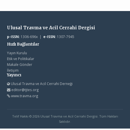
Ulusal Travma ve Acil Cerrahi Dergisi
p-ISSN:
1306-696x |
e-ISSN:
1307-7945
Hızlı Bağlantılar
Yayın Kurulu
Etik ve Politikalar
Makale Gönder
İletişim
Yayıncı
Ulusal Travma ve Acil Cerrahi Derneği
editor@tjtes.org
www.travma.org
Telif Hakkı © 2026 Ulusal Travma ve Acil Cerrahi Dergisi. Tüm Hakları
Saklıdır.