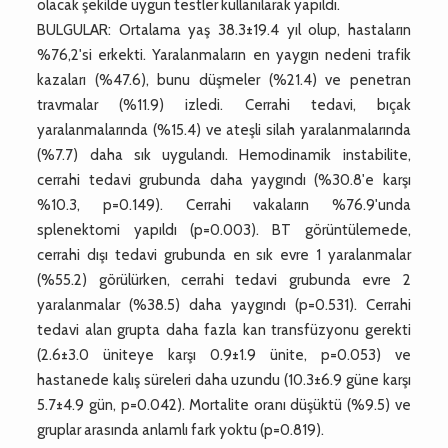
olacak şekilde uygun testler kullanılarak yapıldı.
BULGULAR: Ortalama yaş 38.3±19.4 yıl olup, hastaların
%76,2'si erkekti. Yaralanmaların en yaygın nedeni trafik
kazaları (%47.6), bunu düşmeler (%21.4) ve penetran
travmalar (%11.9) izledi. Cerrahi tedavi, bıçak
yaralanmalarında (%15.4) ve ateşli silah yaralanmalarında
(%7.7) daha sık uygulandı. Hemodinamik instabilite,
cerrahi tedavi grubunda daha yaygındı (%30.8'e karşı
%10.3, p=0.149). Cerrahi vakaların %76.9'unda
splenektomi yapıldı (p=0.003). BT görüntülemede,
cerrahi dışı tedavi grubunda en sık evre 1 yaralanmalar
(%55.2) görülürken, cerrahi tedavi grubunda evre 2
yaralanmalar (%38.5) daha yaygındı (p=0.531). Cerrahi
tedavi alan grupta daha fazla kan transfüzyonu gerekti
(2.6±3.0 üniteye karşı 0.9±1.9 ünite, p=0.053) ve
hastanede kalış süreleri daha uzundu (10.3±6.9 güne karşı
5.7±4.9 gün, p=0.042). Mortalite oranı düşüktü (%9.5) ve
gruplar arasında anlamlı fark yoktu (p=0.819).