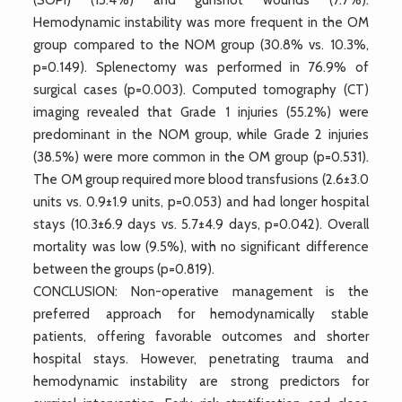
Hemodynamic instability was more frequent in the OM
group compared to the NOM group (30.8% vs. 10.3%,
p=0.149). Splenectomy was performed in 76.9% of
surgical cases (p=0.003). Computed tomography (CT)
imaging revealed that Grade 1 injuries (55.2%) were
predominant in the NOM group, while Grade 2 injuries
(38.5%) were more common in the OM group (p=0.531).
The OM group required more blood transfusions (2.6±3.0
units vs. 0.9±1.9 units, p=0.053) and had longer hospital
stays (10.3±6.9 days vs. 5.7±4.9 days, p=0.042). Overall
mortality was low (9.5%), with no significant difference
between the groups (p=0.819).
CONCLUSION: Non-operative management is the
preferred approach for hemodynamically stable
patients, offering favorable outcomes and shorter
hospital stays. However, penetrating trauma and
hemodynamic instability are strong predictors for