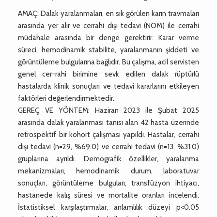
AMAÇ: Dalak yaralanmaları, en sık görülen karın travmaları
arasında yer alır ve cerrahi dışı tedavi (NOM) ile cerrahi
müdahale arasında bir denge gerektirir. Karar verme
süreci, hemodinamik stabilite, yaralanmanın şiddeti ve
görüntüleme bulgularına bağlıdır. Bu çalışma, acil servisten
genel cer-rahi birimine sevk edilen dalak rüptürlü
hastalarda klinik sonuçları ve tedavi kararlarını etkileyen
faktörleri değerlendirmektedir.
GEREÇ VE YÖNTEM: Haziran 2023 ile Şubat 2025
arasında dalak yaralanması tanısı alan 42 hasta üzerinde
retrospektif bir kohort çalışması yapıldı. Hastalar, cerrahi
dışı tedavi (n=29, %69.0) ve cerrahi tedavi (n=13, %31.0)
gruplarına ayrıldı. Demografik özellikler, yaralanma
mekanizmaları, hemodinamik durum, laboratuvar
sonuçları, görüntüleme bulguları, transfüzyon ihtiyacı,
hastanede kalış süresi ve mortalite oranları incelendi.
İstatistiksel karşılaştırmalar, anlamlılık düzeyi p<0.05