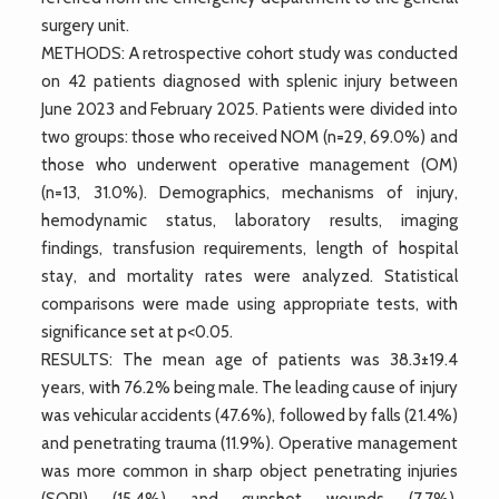
surgery unit.
METHODS: A retrospective cohort study was conducted
on 42 patients diagnosed with splenic injury between
June 2023 and February 2025. Patients were divided into
two groups: those who received NOM (n=29, 69.0%) and
those who underwent operative management (OM)
(n=13, 31.0%). Demographics, mechanisms of injury,
hemodynamic status, laboratory results, imaging
findings, transfusion requirements, length of hospital
stay, and mortality rates were analyzed. Statistical
comparisons were made using appropriate tests, with
significance set at p<0.05.
RESULTS: The mean age of patients was 38.3±19.4
years, with 76.2% being male. The leading cause of injury
was vehicular accidents (47.6%), followed by falls (21.4%)
and penetrating trauma (11.9%). Operative management
was more common in sharp object penetrating injuries
(SOPI) (15.4%) and gunshot wounds (7.7%).