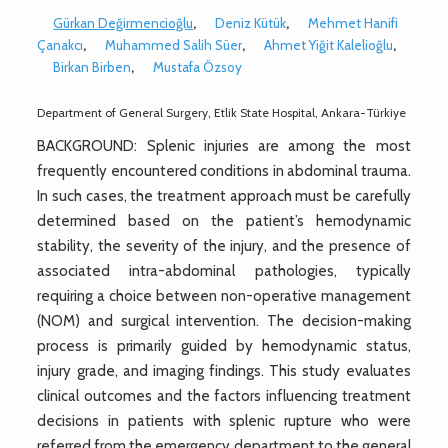
Gürkan Değirmencioğlu
,
Deniz Kütük
,
Mehmet Hanifi
Çanakcı
,
Muhammed Salih Süer
,
Ahmet Yiğit Kalelioğlu
,
Birkan Birben
,
Mustafa Özsoy
Department of General Surgery, Etlik State Hospital, Ankara-Türkiye
BACKGROUND: Splenic injuries are among the most
frequently encountered conditions in abdominal trauma.
In such cases, the treatment approach must be carefully
determined based on the patient’s hemodynamic
stability, the severity of the injury, and the presence of
associated intra-abdominal pathologies, typically
requiring a choice between non-operative management
(NOM) and surgical intervention. The decision-making
process is primarily guided by hemodynamic status,
injury grade, and imaging findings. This study evaluates
clinical outcomes and the factors influencing treatment
decisions in patients with splenic rupture who were
referred from the emergency department to the general