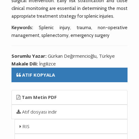
surgical intervention. Early risk stratification and close
clinical monitoring are essential in determining the most
appropriate treatment strategy for splenic injuries.
Keywords:
Splenic injury, trauma, non-operative
management, splenectomy, emergency surgery
Sorumlu Yazar:
Gürkan Değirmencioğlu, Türkiye
Makale Dili:
İngilizce
ATIF KOPYALA
Tam Metin PDF
Atıf dosyası indir
RIS