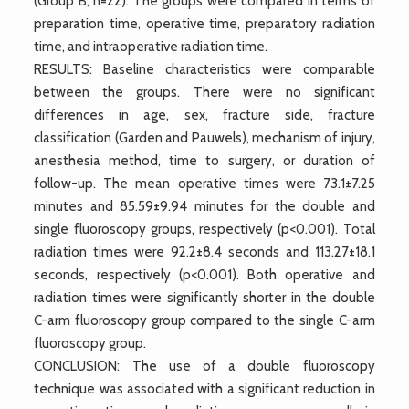
(Group B, n=22). The groups were compared in terms of
preparation time, operative time, preparatory radiation
time, and intraoperative radiation time.
RESULTS: Baseline characteristics were comparable
between the groups. There were no significant
differences in age, sex, fracture side, fracture
classification (Garden and Pauwels), mechanism of injury,
anesthesia method, time to surgery, or duration of
follow-up. The mean operative times were 73.1±7.25
minutes and 85.59±9.94 minutes for the double and
single fluoroscopy groups, respectively (p<0.001). Total
radiation times were 92.2±8.4 seconds and 113.27±18.1
seconds, respectively (p<0.001). Both operative and
radiation times were significantly shorter in the double
C-arm fluoroscopy group compared to the single C-arm
fluoroscopy group.
CONCLUSION: The use of a double fluoroscopy
technique was associated with a significant reduction in