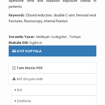
operative time and radiation exposure overall in
patients.
Keywords:
Closed reduction, double C-arm, femoral neck
fractures, fluoroscopy, internal fixation
Sorumlu Yazar:
Melikşah Uzakgider, Türkiye
Makale Dili:
İngilizce
ATIF KOPYALA
Tam Metin PDF
Atıf dosyası indir
RIS
EndNote