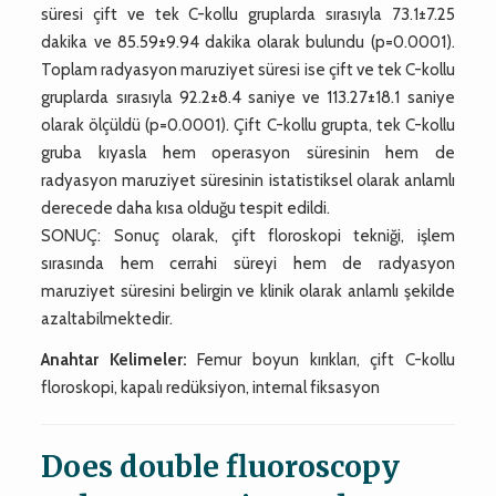
süresi çift ve tek C-kollu gruplarda sırasıyla 73.1±7.25
dakika ve 85.59±9.94 dakika olarak bulundu (p=0.0001).
Toplam radyasyon maruziyet süresi ise çift ve tek C-kollu
gruplarda sırasıyla 92.2±8.4 saniye ve 113.27±18.1 saniye
olarak ölçüldü (p=0.0001). Çift C-kollu grupta, tek C-kollu
gruba kıyasla hem operasyon süresinin hem de
radyasyon maruziyet süresinin istatistiksel olarak anlamlı
derecede daha kısa olduğu tespit edildi.
SONUÇ: Sonuç olarak, çift floroskopi tekniği, işlem
sırasında hem cerrahi süreyi hem de radyasyon
maruziyet süresini belirgin ve klinik olarak anlamlı şekilde
azaltabilmektedir.
Anahtar Kelimeler:
Femur boyun kırıkları, çift C-kollu
floroskopi, kapalı redüksiyon, internal fiksasyon
Does double fluoroscopy