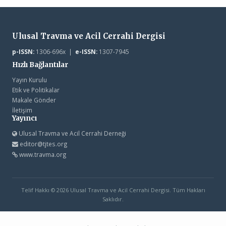
Ulusal Travma ve Acil Cerrahi Dergisi
p-ISSN:
1306-696x |
e-ISSN:
1307-7945
Hızlı Bağlantılar
Yayın Kurulu
Etik ve Politikalar
Makale Gönder
İletişim
Yayıncı
Ulusal Travma ve Acil Cerrahi Derneği
editor@tjtes.org
www.travma.org
Telif Hakkı © 2026 Ulusal Travma ve Acil Cerrahi Dergisi. Tüm Hakları
Saklıdır.