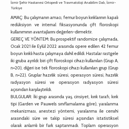
İzmir Şehir Hastanesi Ortopedi ve Travmatoloji Anabilim Dalı, İzmir-
Türkiye
AMAÇ: Bu çalışmanın amacı, femur boyun kırıklarının kapalı
redüksiyon ve internal fiksasyonunda çift floroskopi
kullanımının avantajlarını değerlen-dirmektir.
GEREÇ VE YÖNTEM: Bu prospektif randomize çalışmada,
Ocak 2021 ile Eylül 2022 arasında opere edilen 42 femur
boyun kırıklı hasta çalışmaya dahil edildi. Hastalar rastgele
iki gruba ayrıldı: biri çift floroskopi cihazı kullanılan (Grup A,
n=20), diğeri ise tek floroskopi cihazı kullanılan grup (Grup
B, n=22). Gruplar hazırlık süresi, operasyon süresi, hazırlık
radyasyon süresi ve operasyon radyasyon süresi
açısından karşılaştırıldı.
BULGULAR: İki grup arasında yaş, cinsiyet, kırık tarafı, kırık
tipi (Garden ve Pauwels sınıflamalarına göre), yaralanma
mekanizması, anestezi yöntemi, yaralanma ile cerrahi
arasındaki süre ve takip süresi açısından istatistiksel
olarak anlamlı bir fark saptanmadı. Toplam operasyon