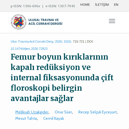
HOME
İLETİŞİM
EN
p-ISSN: 1306-696x | e-ISSN: 1307-7945
Navigas
Ulus Travma Acil Cerrahi Derg. 2026; 32(6):
715-721 | DOI:
10.14744/tjtes.2026.72823
Femur boyun kırıklarının
kapalı redüksiyon ve
internal fiksasyonunda çift
floroskopi belirgin
avantajlar sağlar
Melikşah Uzakgider
,
Onur Süer
,
Recep Selçuk Eyceyurt
,
Mesut Tahta
,
Cemil Kayalı