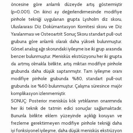
öncesine göre anlamlı düzeyde artış göstermiştir
(p<0.001). On ikinci ay değerlendirmesinde modifiye
pinhole tekniği uygulanan grupta Lysholm diz skoru,
Uluslararası Diz Dokümantasyon Komitesi skoru ve Diz
Yaralanması ve Osteoartrit Sonuç Skoru standart pull-out
grubuna göre anlamlı olarak daha yüksek bulunmuştur.
Görsel analog ağrı skorundaki iyileşme ise iki grup arasında
benzer bulunmuştur. Menisküs ekstrüzyonu her iki grupta
da artmış olmakla birlikte, artış miktarı modifiye pinhole
grubunda daha düşük saptanmıştır. Tam iyileşme oranı
modifiye pinhole grubunda %80, standart pull-out
grubunda ise %60 bulunmuştur. Çalışma süresince majör
komplikasyon izlenmemiştir.
SONUÇ: Posterior menisküs kök yırtıklarının onarımında
her iki teknik de tatmin edici sonuçlar sağlamaktadır.
Bununla birlikte eklem yüzeyinde açıklığı koruyan ve
frezleme gerektirmeyen modifiye pinhole tekniği daha
iyi fonksiyonel iyileşme, daha düşük menisküs ekstrüzyon