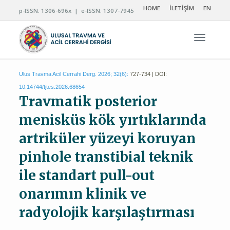
HOME
İLETİŞİM
EN
p-ISSN: 1306-696x | e-ISSN: 1307-7945
Navigas
Ulus Travma Acil Cerrahi Derg. 2026; 32(6):
727-734 | DOI:
10.14744/tjtes.2026.68654
Travmatik posterior
menisküs kök yırtıklarında
artriküler yüzeyi koruyan
pinhole transtibial teknik
ile standart pull-out
onarımın klinik ve
radyolojik karşılaştırması