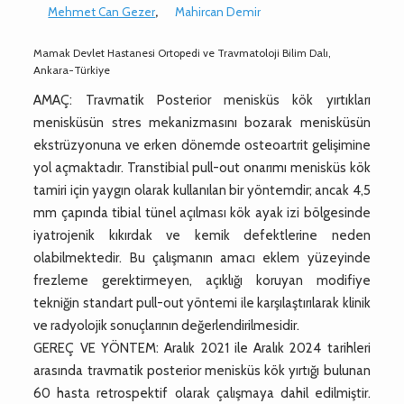
Mehmet Can Gezer
,
Mahircan Demir
Mamak Devlet Hastanesi Ortopedi ve Travmatoloji Bilim Dalı,
Ankara-Türkiye
AMAÇ: Travmatik Posterior menisküs kök yırtıkları
menisküsün stres mekanizmasını bozarak menisküsün
ekstrüzyonuna ve erken dönemde osteoartrit gelişimine
yol açmaktadır. Transtibial pull-out onarımı menisküs kök
tamiri için yaygın olarak kullanılan bir yöntemdir; ancak 4,5
mm çapında tibial tünel açılması kök ayak izi bölgesinde
iyatrojenik kıkırdak ve kemik defektlerine neden
olabilmektedir. Bu çalışmanın amacı eklem yüzeyinde
frezleme gerektirmeyen, açıklığı koruyan modifiye
tekniğin standart pull-out yöntemi ile karşılaştırılarak klinik
ve radyolojik sonuçlarının değerlendirilmesidir.
GEREÇ VE YÖNTEM: Aralık 2021 ile Aralık 2024 tarihleri
arasında travmatik posterior menisküs kök yırtığı bulunan
60 hasta retrospektif olarak çalışmaya dahil edilmiştir.