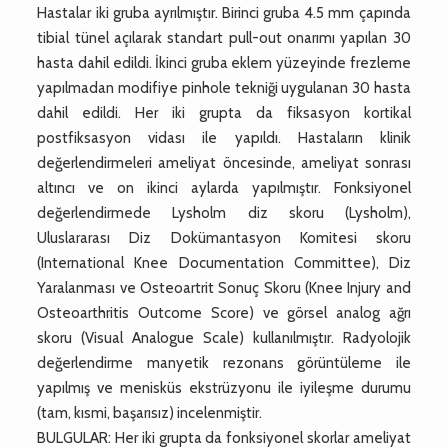
Hastalar iki gruba ayrılmıştır. Birinci gruba 4.5 mm çapında
tibial tünel açılarak standart pull-out onarımı yapılan 30
hasta dahil edildi. İkinci gruba eklem yüzeyinde frezleme
yapılmadan modifiye pinhole tekniği uygulanan 30 hasta
dahil edildi. Her iki grupta da fiksasyon kortikal
postfiksasyon vidası ile yapıldı. Hastaların klinik
değerlendirmeleri ameliyat öncesinde, ameliyat sonrası
altıncı ve on ikinci aylarda yapılmıştır. Fonksiyonel
değerlendirmede Lysholm diz skoru (Lysholm),
Uluslararası Diz Dokümantasyon Komitesi skoru
(International Knee Documentation Committee), Diz
Yaralanması ve Osteoartrit Sonuç Skoru (Knee Injury and
Osteoarthritis Outcome Score) ve görsel analog ağrı
skoru (Visual Analogue Scale) kullanılmıştır. Radyolojik
değerlendirme manyetik rezonans görüntüleme ile
yapılmış ve menisküs ekstrüzyonu ile iyileşme durumu
(tam, kısmi, başarısız) incelenmiştir.
BULGULAR: Her iki grupta da fonksiyonel skorlar ameliyat