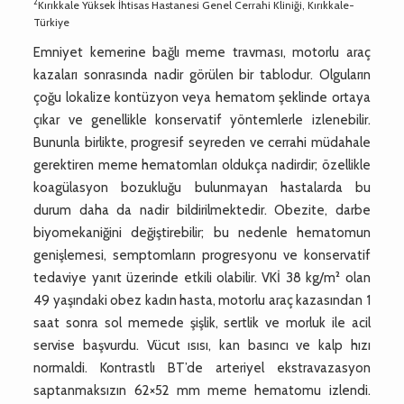
2
Kırıkkale Yüksek İhtisas Hastanesi Genel Cerrahi Kliniği, Kırıkkale-
Türkiye
Emniyet kemerine bağlı meme travması, motorlu araç
kazaları sonrasında nadir görülen bir tablodur. Olguların
çoğu lokalize kontüzyon veya hematom şeklinde ortaya
çıkar ve genellikle konservatif yöntemlerle izlenebilir.
Bununla birlikte, progresif seyreden ve cerrahi müdahale
gerektiren meme hematomları oldukça nadirdir; özellikle
koagülasyon bozukluğu bulunmayan hastalarda bu
durum daha da nadir bildirilmektedir. Obezite, darbe
biyomekaniğini değiştirebilir; bu nedenle hematomun
genişlemesi, semptomların progresyonu ve konservatif
tedaviye yanıt üzerinde etkili olabilir. VKİ 38 kg/m² olan
49 yaşındaki obez kadın hasta, motorlu araç kazasından 1
saat sonra sol memede şişlik, sertlik ve morluk ile acil
servise başvurdu. Vücut ısısı, kan basıncı ve kalp hızı
normaldi. Kontrastlı BT’de arteriyel ekstravazasyon
saptanmaksızın 62×52 mm meme hematomu izlendi.