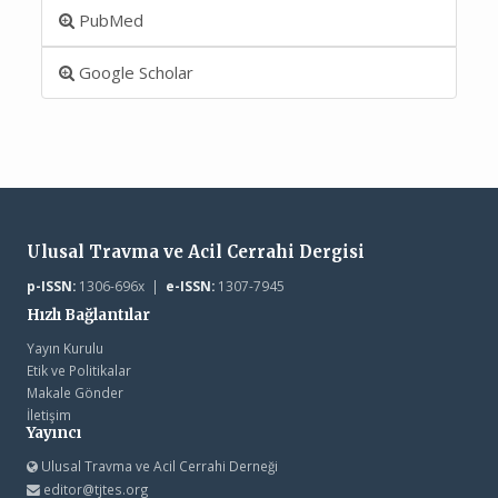
PubMed
Google Scholar
Ulusal Travma ve Acil Cerrahi Dergisi
p-ISSN:
1306-696x |
e-ISSN:
1307-7945
Hızlı Bağlantılar
Yayın Kurulu
Etik ve Politikalar
Makale Gönder
İletişim
Yayıncı
Ulusal Travma ve Acil Cerrahi Derneği
editor@tjtes.org