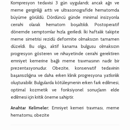
Kompresyon tedavisi 3 gün uygulandı; ancak ağrı ve
meme gerginliği arttı ve ultrasonografide hematomda
büyüme görüldü. Dördüncü günde minimal insizyonla
cerrahi olarak hematom boşaltıldı. Postoperatif
dönemde semptomlar hızla geriledi. İki haftalık takipte
meme simetrisi rezidü deformite olmaksızın tamamen
düzeldi. Bu olgu, aktif kanama bulgusu olmaksızın
progresyon gösteren ve nihayetinde cerrahi gerektiren
emniyet kemerine bağlı meme travmasının nadir bir
prezentasyonudur. Obezite, konservatif tedavinin
başarısızlığına ve daha erken klinik progresyona yatkınlık
oluşturabilir. Bulgularda kötüleşmenin erken fark edilmesi,
optimal kozmetik ve fonksiyonel sonuçların elde
edilmesi için kritik öneme sahiptir.
Anahtar Kelimeler:
Emniyet kemeri travması, meme
hematomu, obezite