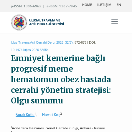
HOME
İLETİŞİM
EN
p-ISSN: 1306-696x | e-ISSN: 1307-7945
Navigas
Ulus Travma Acil Cerrahi Derg. 2026; 32(7):
872-875 | DOI:
10.14744/tjtes.2026.58554
Emniyet kemerine bağlı
progresif meme
hematomun obez hastada
cerrahi yönetim stratejisi:
Olgu sunumu
1
2
Burak Kutlu
,
Hamit Koç
1
Acıbadem Hastanesi Genel Cerrahi Kliniği, Ankara-Türkiye