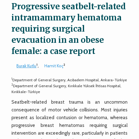
Progressive seatbelt-related
intramammary hematoma
requiring surgical
evacuation in an obese
female: a case report
1
2
Burak Kutlu
,
Hamit Koç
1
Department of General Surgery, Acıbadem Hospital, Ankara-Türkiye
2
Department of General Surgery, Kırıkkale Yüksek İhtisas Hospital,
Kırıkkale-Türkiye
Seatbelt-related breast trauma is an uncommon
consequence of motor vehicle collisions. Most injuries
present as localized contusion or hematoma, whereas
progressive breast hematomas requiring surgical
intervention are exceedingly rare, particularly in patients