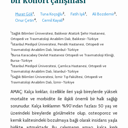
bir kohort çalışması
1
2
1
3
Murat Gök
,
Tuna Koçoğlu
,
Fatih Işık
,
Ali Bozdemir
,
4
5
Onur Çetin
,
Cemil Kayali
1
Sağlık Bilimleri Üniversitesi, Balıkesir Atatürk Şehir Hastanesi,
Ortopedi ve Travmatoloji Anabilim Dalı, Balıkesir-Türkiye
2
İstanbul Medipol Üniversitesi, Pendik Hastanesi, Ortopedi ve
Travmatoloji Anabilim Dalı, İstanbul-Türkiye
3
Bursa Karacabey Devlet Hastanesi Ortopedi ve Travmatoloji Kliniği,
Bursa-Türkiye
4
İstanbul Medipol Üniversitesi, Çamlıca Hastanesi, Ortopedi ve
Travmatoloji Anabilim Dalı, İstanbul-Türkiye
5
Sağlık Bilimleri Üniversitesi, İzmir Tıp Fakültesi, Ortopedi ve
Travmatoloji Anabilim Dalı, İzmir-Türkiye
AMAÇ: Kalça kırıkları, özellikle ileri yaşlı bireylerde yüksek
mortalite ve morbidite ile ilişkili önemli bir halk sağlığı
sorunudur. Kalça kırıklarının %90’ından fazlası 50 yaş ve
üzerindeki bireylerde görülmekte olup, osteoporoz ve
kemik kalitesindeki bozulmaya bağlı olarak insidans yaşla
birlikte artmaktadır. Bu çalışmanın amacı, kalça kırığı