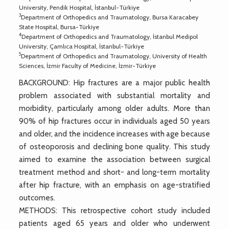
University, Pendik Hospital, İstanbul-Türkiye
3
Department of Orthopedics and Traumatology, Bursa Karacabey
State Hospital, Bursa-Türkiye
4
Department of Orthopedics and Traumatology, İstanbul Medipol
University, Çamlıca Hospital, İstanbul-Türkiye
5
Department of Orthopedics and Traumatology, University of Health
Sciences, İzmir Faculty of Medicine, İzmir-Türkiye
BACKGROUND: Hip fractures are a major public health
problem associated with substantial mortality and
morbidity, particularly among older adults. More than
90% of hip fractures occur in individuals aged 50 years
and older, and the incidence increases with age because
of osteoporosis and declining bone quality. This study
aimed to examine the association between surgical
treatment method and short- and long-term mortality
after hip fracture, with an emphasis on age-stratified
outcomes.
METHODS: This retrospective cohort study included
patients aged 65 years and older who underwent