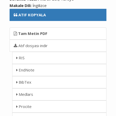
Makale Dili:
İngilizce
ATIF KOPYALA
Tam Metin PDF
Atıf dosyası indir
RIS
EndNote
BibTex
Medlars
Procite