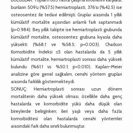
bunların 509’u (%57.5) hemiartroplasti, 376’sı (%42.5) ise
osteosentez ile tedavi edilmişti. Gruplar arasında 1 yıllık
kümülatif mortalite açısından anlamlı fark saptanmadı
(p=0.984). Beş yıllık takipte ise hemiartroplasti grubunda
kümülatif mortalite, osteosentez grubuna kıyasla daha
yüksekti (%68.1 ve %58.5; p=0.003). Charlson
Komorbidite İndeksi ≤5 olan hastalarda da 5 yıllık
kümülatif mortalite, hemiartroplasti sonrası daha yüksek
bulundu (%61.1 vs %50.1; p=0.010). Kaplan–Meier
analizine göre genel sağkalım, cerrahi yöntem grupları
arasında farklılık göstermekteydi.
SONUÇ: Hemiartroplasti sonrası uzun dönem
mortalitenin daha yüksek olması, özellikle daha genç
hastalarda ve komorbidite yükü daha düşük olan
bireylerde belirginken; ileri yaşlı veya daha fazla
komorbiditesi olan hastalarda cerrahi yöntemler
arasındaki fark daha sınırlı bulunmuştur.