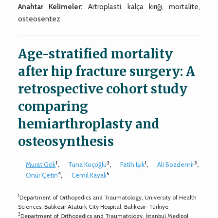
Anahtar Kelimeler:
Artroplasti, kalça kırığı, mortalite,
osteosentez
Age-stratified mortality
after hip fracture surgery: A
retrospective cohort study
comparing
hemiarthroplasty and
osteosynthesis
1
2
1
3
Murat Gök
,
Tuna Koçoğlu
,
Fatih Işık
,
Ali Bozdemir
,
4
5
Onur Çetin
,
Cemil Kayali
1
Department of Orthopedics and Traumatology, University of Health
Sciences, Balıkesir Atatürk City Hospital, Balıkesir-Türkiye
2
Department of Orthopedics and Traumatology, İstanbul Medipol