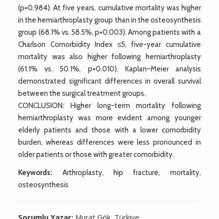
(p=0.984). At five years, cumulative mortality was higher
in the hemiarthroplasty group than in the osteosynthesis
group (68.1% vs. 58.5%, p=0.003). Among patients with a
Charlson Comorbidity Index ≤5, five-year cumulative
mortality was also higher following hemiarthroplasty
(61.1% vs. 50.1%, p=0.010). Kaplan–Meier analysis
demonstrated significant differences in overall survival
between the surgical treatment groups.
CONCLUSION: Higher long-term mortality following
hemiarthroplasty was more evident among younger
elderly patients and those with a lower comorbidity
burden, whereas differences were less pronounced in
older patients or those with greater comorbidity.
Keywords:
Arthroplasty, hip fracture, mortality,
osteosynthesis
Sorumlu Yazar:
Murat Gök, Türkiye