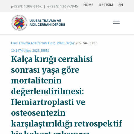
HOME
İLETİŞİM
EN
p-ISSN: 1306-696x | e-ISSN: 1307-7945
Navigas
Ulus Travma Acil Cerrahi Derg. 2026; 32(6):
735-744 | DOI:
10.14744/tjtes.2026.38852
Kalça kırığı cerrahisi
sonrası yaşa göre
mortalitenin
değerlendirilmesi:
Hemiartroplasti ve
osteosentezin
karşılaştırıldığı retrospektif