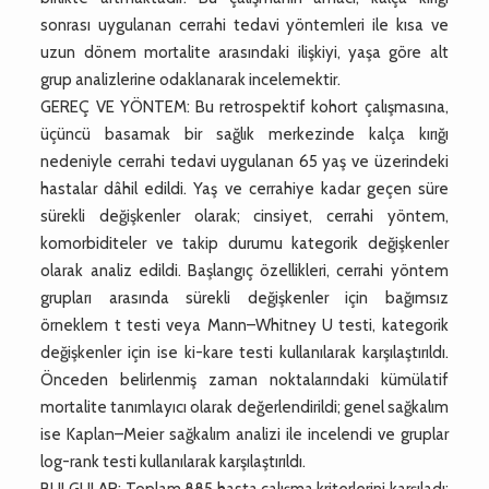
sonrası uygulanan cerrahi tedavi yöntemleri ile kısa ve
uzun dönem mortalite arasındaki ilişkiyi, yaşa göre alt
grup analizlerine odaklanarak incelemektir.
GEREÇ VE YÖNTEM: Bu retrospektif kohort çalışmasına,
üçüncü basamak bir sağlık merkezinde kalça kırığı
nedeniyle cerrahi tedavi uygulanan 65 yaş ve üzerindeki
hastalar dâhil edildi. Yaş ve cerrahiye kadar geçen süre
sürekli değişkenler olarak; cinsiyet, cerrahi yöntem,
komorbiditeler ve takip durumu kategorik değişkenler
olarak analiz edildi. Başlangıç özellikleri, cerrahi yöntem
grupları arasında sürekli değişkenler için bağımsız
örneklem t testi veya Mann–Whitney U testi, kategorik
değişkenler için ise ki-kare testi kullanılarak karşılaştırıldı.
Önceden belirlenmiş zaman noktalarındaki kümülatif
mortalite tanımlayıcı olarak değerlendirildi; genel sağkalım
ise Kaplan–Meier sağkalım analizi ile incelendi ve gruplar
log-rank testi kullanılarak karşılaştırıldı.
BULGULAR: Toplam 885 hasta çalışma kriterlerini karşıladı;