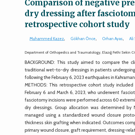
Comparison of negative pr
dry dressing after fascioto
retrospective cohort study
Muhammed Kazez
,
Gökhan Önce
,
Orhan Ayas
,
Ali
Department of Orthopedics and Traumatology, Elazığ Fethi Sekin City
BACKGROUND: This study aimed to compare the clin
traditional wet-to-dry dressings in patients undergo
following the February 6, 2023 earthquakes in Kahraman
METHODS: This retrospective cohort study included 
February 6 and March 6, 2023, who underwent fascio
fasciotomy incisions were performed across 60 extrem
dry dressings. Group allocation was determined by N
managed using a standardized wound closure protocol
thickness skin grafting when indicated. Outcomes com
primary wound closure, graft requirement, dressing-relat