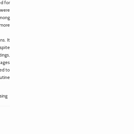
d for
 were
 Among
 more
s. It
spite
tings,
ntages
ed to
utine
sing