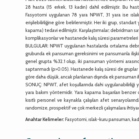
28 hasta (15 erkek, 13 kadın) dahil edilmiştir. Bu ha
Fasyotomi uygulanan 78 yara NPWT, 31 yara ise ıslak
erişilebilirliğine göre belirlenmiştir. Her iki grup, stan
kapama) tedavi edilmiştir. Karşılaştırmalar; debridman say
komplikasyonlar ve hastanede kalış süresi parametreleri 
BULGULAR: NPWT uygulanan hastalarda ortalama debrid
grubunda ek pansuman gereksinimi ve pansumanla ilişkil
genel grupta %32.1 olup, iki pansuman yöntemi arasında
saptanmadı (p>0.05). Hastanede kalış süresi de gruplar 
göre daha düşük, ancak planlanan dışında ek pansuman iht
SONUÇ: NPWT, afet koşullarında dahi uygulanabilirliği y
yara bakım yöntemidir. Yara kapama başarıları benzer 
kısıtlı personel ve kaynakla çalışılan afet senaryoların
randomize, prospektif ve çok merkezli çalışmalara ihtiyaç
Anahtar Kelimeler:
Fasyotomi, ıslak-kuru pansuman, kad