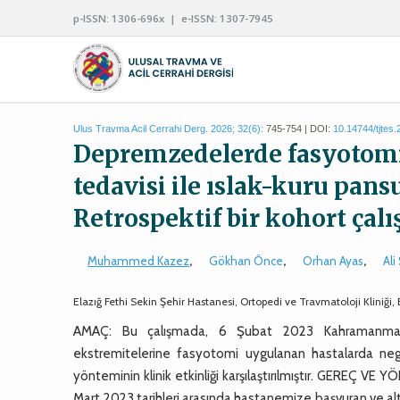
p-ISSN: 1306-696x | e-ISSN: 1307-7945
Ulus Travma Acil Cerrahi Derg. 2026; 32(6):
745-754 | DOI:
10.14744/tjtes
Depremzedelerde fasyotomi 
tedavisi ile ıslak-kuru pans
Retrospektif bir kohort çal
Muhammed Kazez
,
Gökhan Önce
,
Orhan Ayas
,
Ali
Elazığ Fethi Sekin Şehir Hastanesi, Ortopedi ve Travmatoloji Kliniği,
AMAÇ: Bu çalışmada, 6 Şubat 2023 Kahramanmar
ekstremitelerine fasyotomi uygulanan hastalarda neg
yönteminin klinik etkinliği karşılaştırılmıştır. GEREÇ V
Mart 2023 tarihleri arasında hastanemize başvuran ve