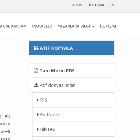
HOME
İLETİŞİM
EN
AÇ VE KAPSAM
İNDEKSLER
YAZARLARA BİLGİ
İLETİŞİM
ATIF KOPYALA
Tam Metin PDF
Atıf dosyası indir
RIS
EndNote
e alt
suman
BibTex
ubat–6
lanan