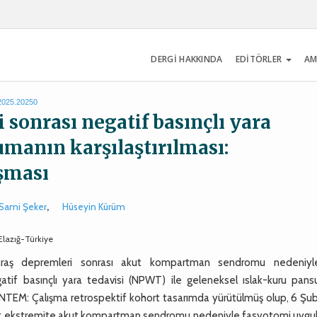
DERGİ HAKKINDA
EDİTÖRLER
AM
.2025.20250
sonrası negatif basınçlı yara
umanın karşılaştırılması:
ışması
 Sami Şeker
,
Hüseyin Kürüm
 Elazığ-Türkiye
aş depremleri sonrası akut kompartman sendromu nedeniyl
atif basınçlı yara tedavisi (NPWT) ile geleneksel ıslak-kuru pan
E YÖNTEM: Çalışma retrospektif kohort tasarımda yürütülmüş olup, 6 Ş
 alt ekstremite akut kompartman sendromu nedeniyle fasyotomi uygu