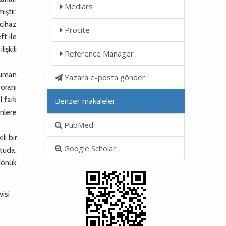
Medlars
ştir.
cihaz
Procite
ft ile
işkili
Reference Manager
suman
Yazara e-posta gönder
 oranı
l fark
Benzer makaleler
inlere
PubMed
li bir
Google Scholar
tuda,
 dönük
isi