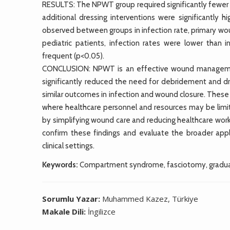
RESULTS: The NPWT group required significantly fewer 
additional dressing interventions were significantly 
observed between groups in infection rate, primary wou
pediatric patients, infection rates were lower than 
frequent (p<0.05).
CONCLUSION: NPWT is an effective wound management 
significantly reduced the need for debridement and d
similar outcomes in infection and wound closure. These
where healthcare personnel and resources may be limited
by simplifying wound care and reducing healthcare wor
confirm these findings and evaluate the broader appl
clinical settings.
Keywords:
Compartment syndrome, fasciotomy, gradual
Sorumlu Yazar:
Muhammed Kazez, Türkiye
Makale Dili:
İngilizce