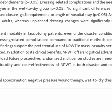
debridements (p<0.05). Dressing-related complications and the nee
higher in the wet-to-dry group (p<0.05). No significant differences
nd closure, graft requirement, or length of hospital stay (p>0.05).
in adults, whereas unplanned dressing changes were significantly
modality in fasciotomy patients, even under disaster condition
ressing-related complications compared to traditional methods, de
 findings support the preferential use of NPWT in mass-casualty set
. In addition to its clinical benefits, NPWT offers logistical adva
kload. Future prospective, randomized, multicenter studies are need
icability and cost-effectiveness of NPWT in both disaster and ro
 approximation, negative pressure wound therapy, wet-to-dry dres