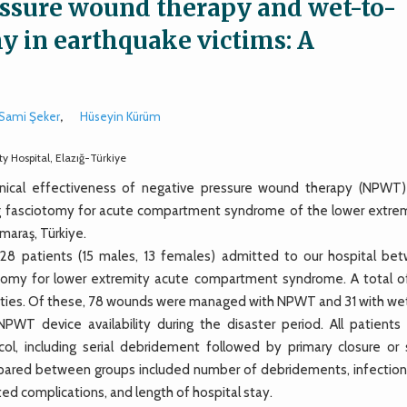
essure wound therapy and wet-to-
my in earthquake victims: A
 Sami Şeker
,
Hüseyin Kürüm
 Hospital, Elazığ-Türkiye
ical effectiveness of negative pressure wound therapy (NPWT)
ing fasciotomy for acute compartment syndrome of the lower extrem
maraş, Türkiye.
28 patients (15 males, 13 females) admitted to our hospital be
tomy for lower extremity acute compartment syndrome. A total o
ities. Of these, 78 wounds were managed with NPWT and 31 with we
PWT device availability during the disaster period. All patients
, including serial debridement followed by primary closure or s
pared between groups included number of debridements, infection 
ed complications, and length of hospital stay.