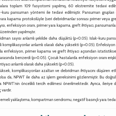
stalara toplam 109 fasyotomi yapılmış, 60 ekstremite tedavi edilmi
-kuru pansuman yöntemi ile tedavi edilmiştir. Pansuman grupları 
dart yara kapama protokolüyle (seri debridmanlar sonrası primer veya gre
ısı, enfeksiyon oranı, primer yara kapama, greft ihtiyacı, pansumanla il
üzerinden yapılmıştır.
man sayısı anlamlı şekilde daha düşüktü (p<0.05). Islak-kuru pan
i komplikasyonlar anlamlı olarak daha yüksekti (p<0.05). Enfeksiyon
 enfeksiyon, primer kapama ve greft ihtiyacı açısından istatistikse
arasında benzerdi (p>0.05). Çocuk hastalarda enfeksiyon oranı erişk
iyacı anlamlı olarak daha yüksekti (p<0.05).
üksek, komplikasyonları azaltan ve debridman ihtiyacını düşüren etki
olsa da, NPWT ile daha az işlem gereksinimi gözlenmiştir. Bu doğrul
da NPWT’nin öncelikli tercih edilmesi önerilmektedir. Ayrıca, ileriye
 vardır.
emeli yaklaştırma, kompartman sendromu, negatif basınçlı yara tedav