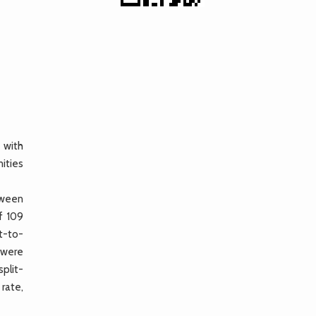
 with
ities
tween
f 109
t-to-
 were
plit-
rate,