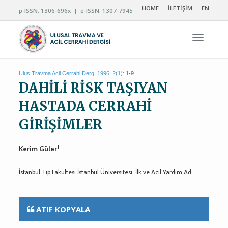
HOME
İLETİŞİM
EN
p-ISSN: 1306-696x | e-ISSN: 1307-7945
Navigas
Ulus Travma Acil Cerrahi Derg. 1996; 2(1):
1-9
DAHİLİ RİSK TAŞIYAN
HASTADA CERRAHİ
GİRİŞİMLER
1
Kerim Güler
İstanbul Tıp Fakültesi İstanbul Üniversitesi, İlk ve Acil Yardım Ad
ATIF KOPYALA