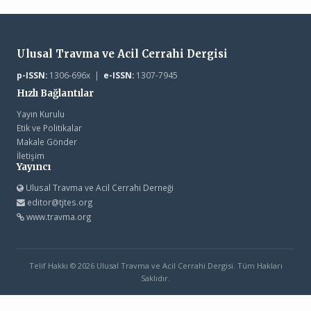
Ulusal Travma ve Acil Cerrahi Dergisi
p-ISSN:
1306-696x |
e-ISSN:
1307-7945
Hızlı Bağlantılar
Yayın Kurulu
Etik ve Politikalar
Makale Gönder
İletişim
Yayıncı
Ulusal Travma ve Acil Cerrahi Derneği
editor@tjtes.org
www.travma.org
Telif Hakkı © 2026 Ulusal Travma ve Acil Cerrahi Dergisi. Tüm Hakları
Saklıdır.