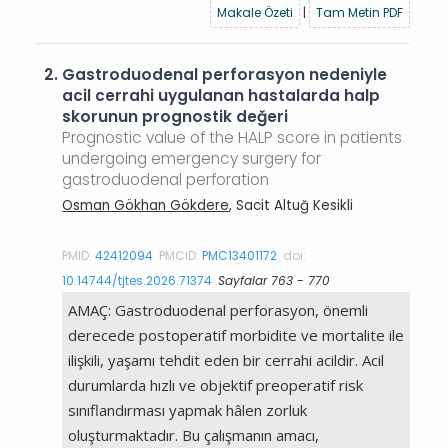
Makale Özeti
|
Tam Metin PDF
2.
Gastroduodenal perforasyon nedeniyle
acil cerrahi uygulanan hastalarda halp
skorunun prognostik değeri
Prognostic value of the HALP score in patients
undergoing emergency surgery for
gastroduodenal perforation
Osman Gökhan Gökdere
, Sacit Altuğ Kesikli
PMID:
42412094
PMCID:
PMC13401172
doi:
10.14744/tjtes.2026.71374
Sayfalar 763 - 770
AMAÇ: Gastroduodenal perforasyon, önemli
derecede postoperatif morbidite ve mortalite ile
ilişkili, yaşamı tehdit eden bir cerrahi acildir. Acil
durumlarda hızlı ve objektif preoperatif risk
sınıflandırması yapmak hâlen zorluk
oluşturmaktadır. Bu çalışmanın amacı,