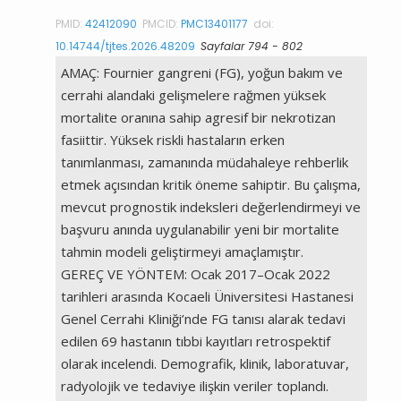
PMID:
42412090
PMCID:
PMC13401177
doi:
10.14744/tjtes.2026.48209
Sayfalar 794 - 802
AMAÇ: Fournier gangreni (FG), yoğun bakım ve
cerrahi alandaki gelişmelere rağmen yüksek
mortalite oranına sahip agresif bir nekrotizan
fasiittir. Yüksek riskli hastaların erken
tanımlanması, zamanında müdahaleye rehberlik
etmek açısından kritik öneme sahiptir. Bu çalışma,
mevcut prognostik indeksleri değerlendirmeyi ve
başvuru anında uygulanabilir yeni bir mortalite
tahmin modeli geliştirmeyi amaçlamıştır.
GEREÇ VE YÖNTEM: Ocak 2017–Ocak 2022
tarihleri arasında Kocaeli Üniversitesi Hastanesi
Genel Cerrahi Kliniği’nde FG tanısı alarak tedavi
edilen 69 hastanın tıbbi kayıtları retrospektif
olarak incelendi. Demografik, klinik, laboratuvar,
radyolojik ve tedaviye ilişkin veriler toplandı.