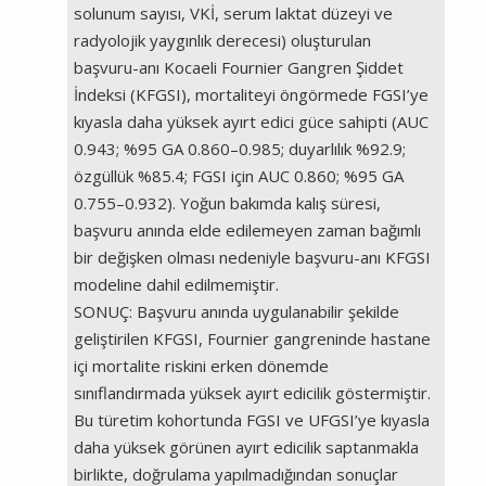
solunum sayısı, VKİ, serum laktat düzeyi ve
radyolojik yaygınlık derecesi) oluşturulan
başvuru-anı Kocaeli Fournier Gangren Şiddet
İndeksi (KFGSI), mortaliteyi öngörmede FGSI’ye
kıyasla daha yüksek ayırt edici güce sahipti (AUC
0.943; %95 GA 0.860–0.985; duyarlılık %92.9;
özgüllük %85.4; FGSI için AUC 0.860; %95 GA
0.755–0.932). Yoğun bakımda kalış süresi,
başvuru anında elde edilemeyen zaman bağımlı
bir değişken olması nedeniyle başvuru-anı KFGSI
modeline dahil edilmemiştir.
SONUÇ: Başvuru anında uygulanabilir şekilde
geliştirilen KFGSI, Fournier gangreninde hastane
içi mortalite riskini erken dönemde
sınıflandırmada yüksek ayırt edicilik göstermiştir.
Bu türetim kohortunda FGSI ve UFGSI’ye kıyasla
daha yüksek görünen ayırt edicilik saptanmakla
birlikte, doğrulama yapılmadığından sonuçlar