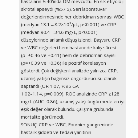
hastaların %40’ında DM mevcuttu. En sık etiyoloji
skrotal apseydi (%57.5). Seri laboratuvar
değerlendirmesinde her debridman sonrası WBC
(medyan 13.1→8.2×10³/µL, p<0.001) ve CRP
(medyan 90.4→34.6 mg/L, p<0.001)
düzeylerinde anlamlı düşüş izlendi. Başvuru CRP
ve WBC değerleri hem hastanede kalış süresi
(ρ=+0.46 ve +0.41) hem de debridman sayısı
(ρ=+0.39 ve +0.36) ile pozitif korelasyon
gösterdi. Çok değişkenli analizde yalnızca CRP,
uzamış yatışın bağımsız öngördürücüsü olarak
saptandı (OR 1.07, %95 GA
1.02–1.14, p=0.009). ROC analizinde CRP ≥128
mg/L (AUC=0.86), uzamış yatışı öngörmede en iyi
eşik değer olarak bulundu. Çalışma grubunda
mortalite görülmedi.
SONUÇ: CRP ve WBC, Fournier gangreninde
hastalık şiddeti ve tedavi yanıtının