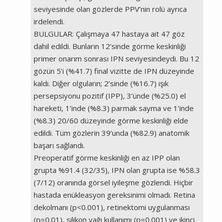
seviyesinde olan gözlerde PPV’nin rolü ayrıca
irdelendi.
BULGULAR: Çalışmaya 47 hastaya ait 47 göz
dahil edildi. Bunların 12’sinde görme keskinliği
primer onarım sonrası IPN seviyesindeydi. Bu 12
gözün 5’i (%41.7) final vizitte de IPN düzeyinde
kaldı. Diğer olguların; 2’sinde (%16.7) ışık
persepsiyonu pozitif (IPP), 3’ünde (%25.0) el
hareketi, 1’inde (%8.3) parmak sayma ve 1’inde
(%8.3) 20/60 düzeyinde görme keskinliği elde
edildi. Tüm gözlerin 39’unda (%82.9) anatomik
başarı sağlandı.
Preoperatif görme keskinliği en az IPP olan
grupta %91.4 (32/35), IPN olan grupta ise %58.3
(7/12) oranında görsel iyileşme gözlendi. Hiçbir
hastada enükleasyon gereksinimi olmadı. Retina
dekolmanı (p<0.001), retinektomi uygulanması
(p=0.01), silikon yağı kullanımı (p=0.001) ve ikinci