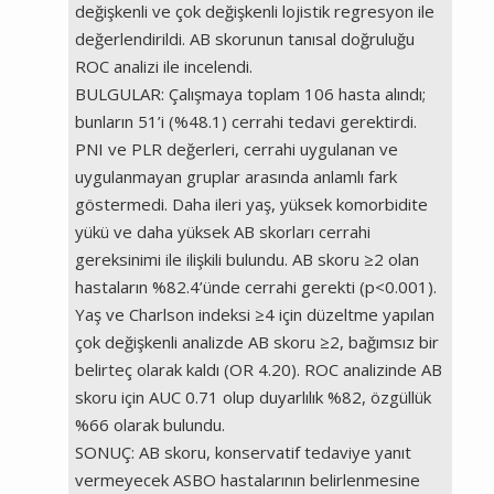
değişkenli ve çok değişkenli lojistik regresyon ile
değerlendirildi. AB skorunun tanısal doğruluğu
ROC analizi ile incelendi.
BULGULAR: Çalışmaya toplam 106 hasta alındı;
bunların 51’i (%48.1) cerrahi tedavi gerektirdi.
PNI ve PLR değerleri, cerrahi uygulanan ve
uygulanmayan gruplar arasında anlamlı fark
göstermedi. Daha ileri yaş, yüksek komorbidite
yükü ve daha yüksek AB skorları cerrahi
gereksinimi ile ilişkili bulundu. AB skoru ≥2 olan
hastaların %82.4’ünde cerrahi gerekti (p<0.001).
Yaş ve Charlson indeksi ≥4 için düzeltme yapılan
çok değişkenli analizde AB skoru ≥2, bağımsız bir
belirteç olarak kaldı (OR 4.20). ROC analizinde AB
skoru için AUC 0.71 olup duyarlılık %82, özgüllük
%66 olarak bulundu.
SONUÇ: AB skoru, konservatif tedaviye yanıt
vermeyecek ASBO hastalarının belirlenmesine