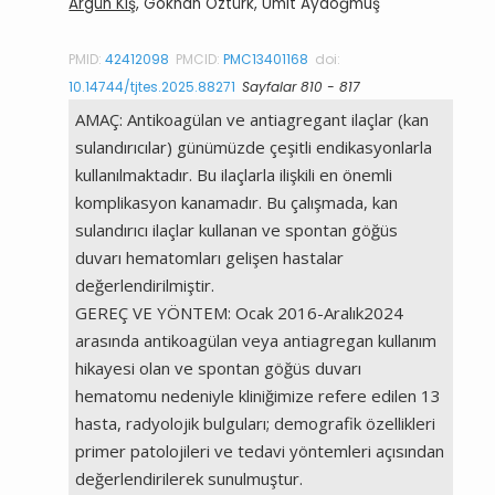
Argün Kış
, Gökhan Öztürk, Ümit Aydoğmuş
PMID:
42412098
PMCID:
PMC13401168
doi:
10.14744/tjtes.2025.88271
Sayfalar 810 - 817
AMAÇ: Antikoagülan ve antiagregant ilaçlar (kan
sulandırıcılar) günümüzde çeşitli endikasyonlarla
kullanılmaktadır. Bu ilaçlarla ilişkili en önemli
komplikasyon kanamadır. Bu çalışmada, kan
sulandırıcı ilaçlar kullanan ve spontan göğüs
duvarı hematomları gelişen hastalar
değerlendirilmiştir.
GEREÇ VE YÖNTEM: Ocak 2016-Aralık2024
arasında antikoagülan veya antiagregan kullanım
hikayesi olan ve spontan göğüs duvarı
hematomu nedeniyle kliniğimize refere edilen 13
hasta, radyolojik bulguları; demografik özellikleri
primer patolojileri ve tedavi yöntemleri açısından
değerlendirilerek sunulmuştur.