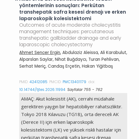
yöntemlerinin sonuçları: Perkütan
transhepatık safra kesesi drenajı ve erken
laparoskopik kolesistektomi
Outcomes of acute moderate cholecystitis
management techniques: percutaneous
transhepatic gallbladder drainage and early
laparoscopic cholecystectomy
Ahmet Sencer Ergin
, Abdulaziz Aleissa, Ali Karabulut,
Alparslan Saylar, Nihat Buğdaycı, Turan Pehlivan,
Serhat Meriç, Candaş Erçetin, Hakan Yiğitbaş
PMID:
42412085
PMCID:
PMC13401179
doi:
10.14744/tjtes.2026.11994
Sayfalar 755 - 762
AMAÇ: Akut kolesistit (AK), cerrahi müdahale
gerektiren yaygın bir hepatobiliyer rahatsızlıktır.
Tokyo 2018 Kılavuzu (TG18), orta dereceli AK
(Derece II) için erken laparoskopik
kolesistektomi (LK) ve yüksek riskli hastalar için
perkütan transhepatik safra kesesi drenajı