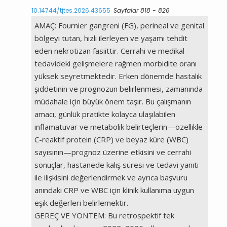
10.14744/tjtes.2026.43655
Sayfalar 818 - 826
AMAÇ: Fournier gangreni (FG), perineal ve genital
bölgeyi tutan, hızlı ilerleyen ve yaşamı tehdit
eden nekrotizan fasiittir. Cerrahi ve medikal
tedavideki gelişmelere rağmen morbidite oranı
yüksek seyretmektedir. Erken dönemde hastalık
şiddetinin ve prognozun belirlenmesi, zamanında
müdahale için büyük önem taşır. Bu çalışmanın
amacı, günlük pratikte kolayca ulaşılabilen
inflamatuvar ve metabolik belirteçlerin—özellikle
C-reaktif protein (CRP) ve beyaz küre (WBC)
sayısının—prognoz üzerine etkisini ve cerrahi
sonuçlar, hastanede kalış süresi ve tedavi yanıtı
ile ilişkisini değerlendirmek ve ayrıca başvuru
anındaki CRP ve WBC için klinik kullanıma uygun
eşik değerleri belirlemektir.
GEREÇ VE YÖNTEM: Bu retrospektif tek