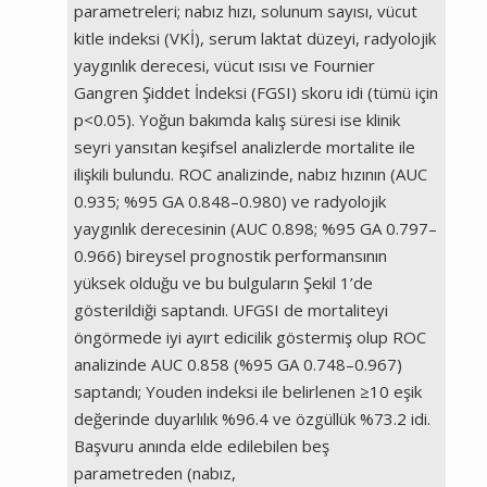
parametreleri; nabız hızı, solunum sayısı, vücut
kitle indeksi (VKİ), serum laktat düzeyi, radyolojik
yaygınlık derecesi, vücut ısısı ve Fournier
Gangren Şiddet İndeksi (FGSI) skoru idi (tümü için
p<0.05). Yoğun bakımda kalış süresi ise klinik
seyri yansıtan keşifsel analizlerde mortalite ile
ilişkili bulundu. ROC analizinde, nabız hızının (AUC
0.935; %95 GA 0.848–0.980) ve radyolojik
yaygınlık derecesinin (AUC 0.898; %95 GA 0.797–
0.966) bireysel prognostik performansının
yüksek olduğu ve bu bulguların Şekil 1’de
gösterildiği saptandı. UFGSI de mortaliteyi
öngörmede iyi ayırt edicilik göstermiş olup ROC
analizinde AUC 0.858 (%95 GA 0.748–0.967)
saptandı; Youden indeksi ile belirlenen ≥10 eşik
değerinde duyarlılık %96.4 ve özgüllük %73.2 idi.
Başvuru anında elde edilebilen beş
parametreden (nabız,