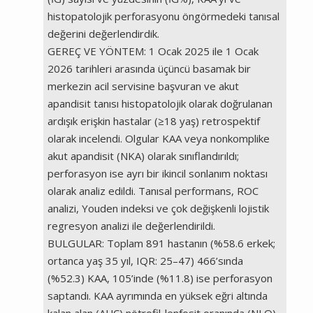
histopatolojik perforasyonu öngörmedeki tanısal
değerini değerlendirdik.
GEREÇ VE YÖNTEM: 1 Ocak 2025 ile 1 Ocak
2026 tarihleri arasında üçüncü basamak bir
merkezin acil servisine başvuran ve akut
apandisit tanısı histopatolojik olarak doğrulanan
ardışık erişkin hastalar (≥18 yaş) retrospektif
olarak incelendi. Olgular KAA veya nonkomplike
akut apandisit (NKA) olarak sınıflandırıldı;
perforasyon ise ayrı bir ikincil sonlanım noktası
olarak analiz edildi. Tanısal performans, ROC
analizi, Youden indeksi ve çok değişkenli lojistik
regresyon analizi ile değerlendirildi.
BULGULAR: Toplam 891 hastanın (%58.6 erkek;
ortanca yaş 35 yıl, IQR: 25–47) 466’sında
(%52.3) KAA, 105’inde (%11.8) ise perforasyon
saptandı. KAA ayrımında en yüksek eğri altında
kalan alan (AUC) nötrofil-lenfosit oranında (NLO)