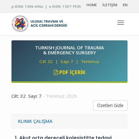
HOME
İLETİŞİM
EN
p-ISSN: 1306-696x | e-ISSN: 1307-7945
Navigas
TURKISH JOURNAL OF TRAUMA
& EMERGENCY SURGERY
Cilt 32 | Sayı 7 | Temmuz
PDF İÇERIK
Cilt: 32 Sayı: 7
- Temmuz 2026
Özetleri Gizle
KLINIK ÇALIŞMA
1.
Akut orta dereceli kolesistitte tedavi