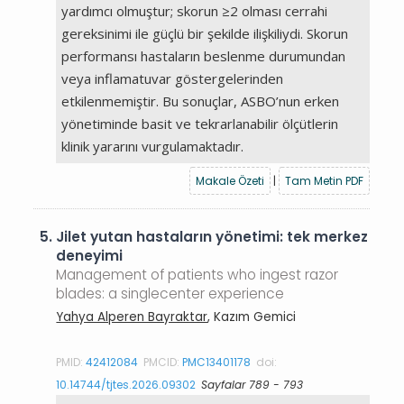
yardımcı olmuştur; skorun ≥2 olması cerrahi
gereksinimi ile güçlü bir şekilde ilişkiliydi. Skorun
performansı hastaların beslenme durumundan
veya inflamatuvar göstergelerinden
etkilenmemiştir. Bu sonuçlar, ASBO’nun erken
yönetiminde basit ve tekrarlanabilir ölçütlerin
klinik yararını vurgulamaktadır.
Makale Özeti
|
Tam Metin PDF
5.
Jilet yutan hastaların yönetimi: tek merkez
deneyimi
Management of patients who ingest razor
blades: a singlecenter experience
Yahya Alperen Bayraktar
, Kazım Gemici
PMID:
42412084
PMCID:
PMC13401178
doi:
10.14744/tjtes.2026.09302
Sayfalar 789 - 793