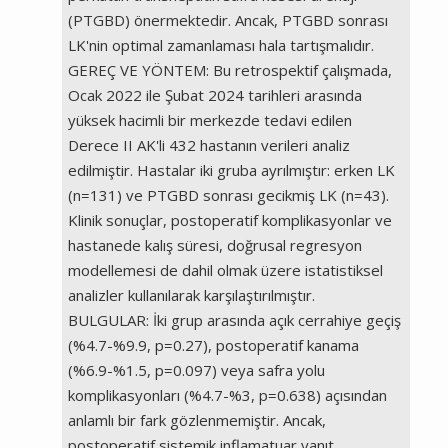
(PTGBD) önermektedir. Ancak, PTGBD sonrası
LK'nin optimal zamanlaması hala tartışmalıdır.
GEREÇ VE YÖNTEM: Bu retrospektif çalışmada,
Ocak 2022 ile Şubat 2024 tarihleri arasında
yüksek hacimli bir merkezde tedavi edilen
Derece II AK'li 432 hastanın verileri analiz
edilmiştir. Hastalar iki gruba ayrılmıştır: erken LK
(n=131) ve PTGBD sonrası gecikmiş LK (n=43).
Klinik sonuçlar, postoperatif komplikasyonlar ve
hastanede kalış süresi, doğrusal regresyon
modellemesi de dahil olmak üzere istatistiksel
analizler kullanılarak karşılaştırılmıştır.
BULGULAR: İki grup arasında açık cerrahiye geçiş
(%4.7-%9.9, p=0.27), postoperatif kanama
(%6.9-%1.5, p=0.097) veya safra yolu
komplikasyonları (%4.7-%3, p=0.638) açısından
anlamlı bir fark gözlenmemiştir. Ancak,
postoperatif sistemik inflamatuar yanıt