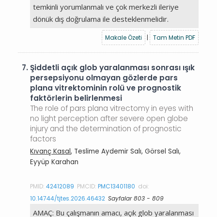
temkinli yorumlanmalı ve çok merkezli ileriye
dönük dış doğrulama ile desteklenmelidir.
Makale Özeti
|
Tam Metin PDF
7.
Şiddetli açık glob yaralanması sonrası ışık
persepsiyonu olmayan gözlerde pars
plana vitrektominin rolü ve prognostik
faktörlerin belirlenmesi
The role of pars plana vitrectomy in eyes with
no light perception after severe open globe
injury and the determination of prognostic
factors
Kıvanç Kasal
, Teslime Aydemir Salı, Görsel Salı,
Eyyüp Karahan
PMID:
42412089
PMCID:
PMC13401180
doi:
10.14744/tjtes.2026.46432
Sayfalar 803 - 809
AMAÇ: Bu çalışmanın amacı, açık glob yaralanması