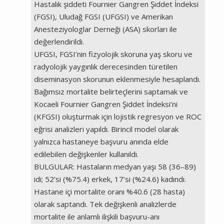
Hastalık şiddeti Fournier Gangren Şiddet İndeksi
(FGSI), Uludağ FGSI (UFGSI) ve Amerikan
Anesteziyologlar Derneği (ASA) skorları ile
değerlendirildi.
UFGSI, FGSI’nin fizyolojik skoruna yaş skoru ve
radyolojik yaygınlık derecesinden türetilen
diseminasyon skorunun eklenmesiyle hesaplandı.
Bağımsız mortalite belirteçlerini saptamak ve
Kocaeli Fournier Gangren Şiddet İndeksi’ni
(KFGSI) oluşturmak için lojistik regresyon ve ROC
eğrisi analizleri yapıldı. Birincil model olarak
yalnızca hastaneye başvuru anında elde
edilebilen değişkenler kullanıldı.
BULGULAR: Hastaların medyan yaşı 58 (36–89)
idi; 52’si (%75.4) erkek, 17’si (%24.6) kadındı.
Hastane içi mortalite oranı %40.6 (28 hasta)
olarak saptandı. Tek değişkenli analizlerde
mortalite ile anlamlı ilişkili başvuru-anı