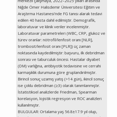
merkezli çalışmaya, 2022–2025 yılları arasında
Niğde Ömer Halisdemir Üniversitesi Eğitim ve
Araştırma Hastanesi’nde FG tanısı alarak tedavi
edilen 40 hasta dahil edilmiştir. Demografik,
laboratuvar ve klinik veriler incelenmiştir.
Laboratuvar parametreleri (WBC, CRP, glukoz ve
türev oranlar: nötrofil/lenfosit oranı [NLR],
trombosit/lenfosit oranı [PLR]) üç zaman
noktasında kaydedilmiştir: başvuru, ilk debridman
sonrası ve taburculuk öncesi. Hastalar diyabet
(DM) varlığına, antibiyotik tedavisine ve cerrahi
karmaşıklık durumuna göre gruplandırılmıştır.
Birincil sonuç uzamış yatış (>14 gün), ikincil sonuç
ise çoklu debridman (≥3) olarak tanımlanmıştır.
İstatistiksel analizlerde Friedman, Spearman
korelasyon, lojistik regresyon ve ROC analizleri
kullanılmıştır.
BULGULAR: Ortalama yaş 56.8±17.9 yıl olup,