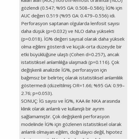
gözlendi (0.547; %95 GA: 0.508–0.586); İG% için
AUC değeri 0.519 (%95 GA: 0.479–0.556) idi.
Perforasyon saptanan olgularda lenfosit sayısı
daha düşük (p=0.032) ve NLO daha yüksekti
(p=0.018). İG% değeri sayısal olarak daha yüksek
olma eğilimi gösterdi ve küçük-orta düzeyde bir
etki büyüklüğüne ulaştı (Cohen d=0.257), ancak
istatistiksel anlamlılığa ulaşmadı (p=0.116). Çok
değişkenli analizde İG%, perforasyon için
bağımsız bir belirteç olarak istatistiksel anlamlılık
göstermedi (düzeltilmiş OR=1.66; %95 GA: 0.99–
2.76; p=0.053).
SONUÇ: İG sayısı ve İG%, KAA ile NKA arasında
klinik olarak anlamlı ve kullanışlı bir ayrım
sağlamamıştır. Çok değişkenli perforasyon
modelinde İG% için gözlenen istatistiksel olarak
anlamlı olmayan eğilim, doğrulayıcı değil, hipotez