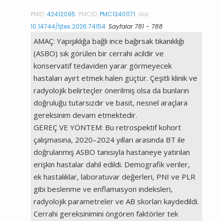
PMID:
42412095
PMCID:
PMC13401171
doi:
10.14744/tjtes.2026.74154
Sayfalar 781 - 788
AMAÇ: Yapışıklığa bağlı ince bağırsak tıkanıklığı
(ASBO) sık görülen bir cerrahi acildir ve
konservatif tedaviden yarar görmeyecek
hastaları ayırt etmek halen güçtür. Çeşitli klinik ve
radyolojik belirteçler önerilmiş olsa da bunların
doğruluğu tutarsızdır ve basit, nesnel araçlara
gereksinim devam etmektedir.
GEREÇ VE YÖNTEM: Bu retrospektif kohort
çalışmasına, 2020–2024 yılları arasında BT ile
doğrulanmış ASBO tanısıyla hastaneye yatırılan
erişkin hastalar dahil edildi. Demografik veriler,
ek hastalıklar, laboratuvar değerleri, PNI ve PLR
gibi beslenme ve enflamasyon indeksleri,
radyolojik parametreler ve AB skorları kaydedildi.
Cerrahi gereksinimini öngören faktörler tek