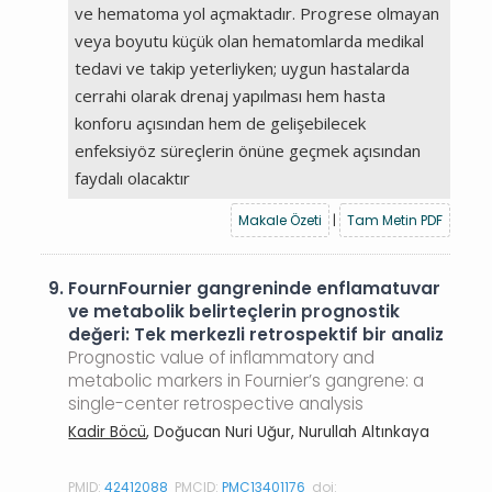
ve hematoma yol açmaktadır. Progrese olmayan
veya boyutu küçük olan hematomlarda medikal
tedavi ve takip yeterliyken; uygun hastalarda
cerrahi olarak drenaj yapılması hem hasta
konforu açısından hem de gelişebilecek
enfeksiyöz süreçlerin önüne geçmek açısından
faydalı olacaktır
Makale Özeti
|
Tam Metin PDF
9.
FournFournier gangreninde enflamatuvar
ve metabolik belirteçlerin prognostik
değeri: Tek merkezli retrospektif bir analiz
Prognostic value of inflammatory and
metabolic markers in Fournier’s gangrene: a
single-center retrospective analysis
Kadir Böcü
, Doğucan Nuri Uğur, Nurullah Altınkaya
PMID:
42412088
PMCID:
PMC13401176
doi: