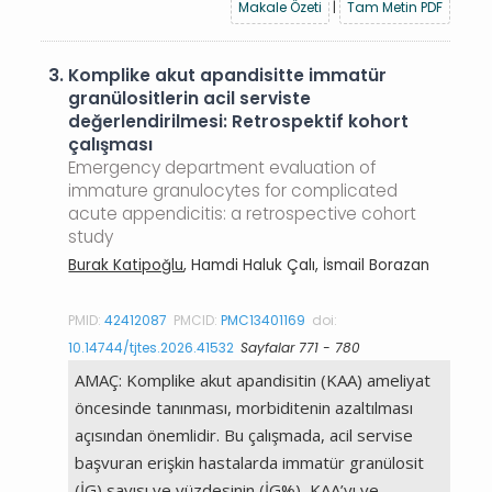
Makale Özeti
|
Tam Metin PDF
3.
Komplike akut apandisitte immatür
granülositlerin acil serviste
değerlendirilmesi: Retrospektif kohort
çalışması
Emergency department evaluation of
immature granulocytes for complicated
acute appendicitis: a retrospective cohort
study
Burak Katipoğlu
, Hamdi Haluk Çalı, İsmail Borazan
PMID:
42412087
PMCID:
PMC13401169
doi:
10.14744/tjtes.2026.41532
Sayfalar 771 - 780
AMAÇ: Komplike akut apandisitin (KAA) ameliyat
öncesinde tanınması, morbiditenin azaltılması
açısından önemlidir. Bu çalışmada, acil servise
başvuran erişkin hastalarda immatür granülosit
(İG) sayısı ve yüzdesinin (İG%), KAA’yı ve