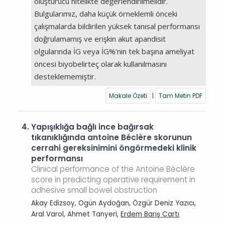
oluşturucu nitelikte değerlendirilmelidir.
Bulgularımız, daha küçük örneklemli önceki
çalışmalarda bildirilen yüksek tanısal performansı
doğrulamamış ve erişkin akut apandisit
olgularında İG veya İG%’nin tek başına ameliyat
öncesi biyobelirteç olarak kullanılmasını
desteklememiştir.
Makale Özeti
|
Tam Metin PDF
4.
Yapışıklığa bağlı ince bağırsak
tıkanıklığında antoine Béclère skorunun
cerrahi gereksinimini öngörmedeki klinik
performansı
Clinical performance of the Antoine Béclère
score in predicting operative requirement in
adhesive small bowel obstruction
Akay Edizsoy, Ogün Aydoğan, Özgür Deniz Yazıcı,
Aral Varol, Ahmet Tanyeri,
Erdem Barış Cartı