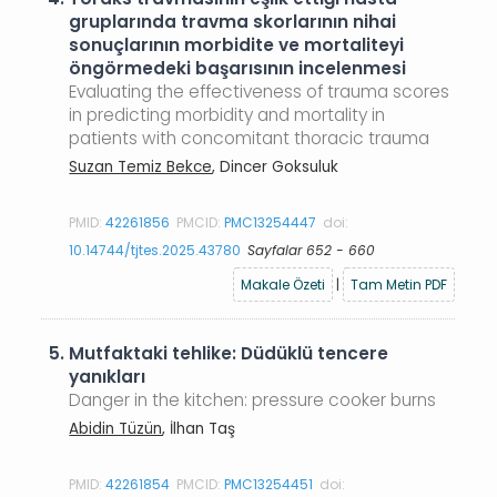
gruplarında travma skorlarının nihai
sonuçlarının morbidite ve mortaliteyi
öngörmedeki başarısının incelenmesi
Evaluating the effectiveness of trauma scores
in predicting morbidity and mortality in
patients with concomitant thoracic trauma
Suzan Temiz Bekce
, Dincer Goksuluk
PMID:
42261856
PMCID:
PMC13254447
doi:
10.14744/tjtes.2025.43780
Sayfalar 652 - 660
Makale Özeti
|
Tam Metin PDF
5.
Mutfaktaki tehlike: Düdüklü tencere
yanıkları
Danger in the kitchen: pressure cooker burns
Abidin Tüzün
, İlhan Taş
PMID:
42261854
PMCID:
PMC13254451
doi: