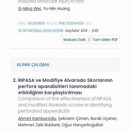
induced testicular injury in rats
Si-Ming Wei
, Yu-Min Huang
PMID:
42261858
PMCID:
PMC13254458
doi:
10.14744/tjtes.2026.62296
Sayfalar 629 - 635
Makale Özeti
|
Tam Metin PDF
KLINIK ÇALIŞMA
2.
RIPASA ve Modifiye Alvarado Skorlarının
perfore apandisitleri tanımadaki
etkinliğinin karşılaştırılması
Comparison of the effectiveness of RIPASA
and modified Alvarado scores in identifying
perforated appendicitis
Ahmet Kamburoğlu
, Şebnem Çimen, Burak Uçaner,
Mehmet Zeki Buldanlı, Oğuz Hançerlioğullari