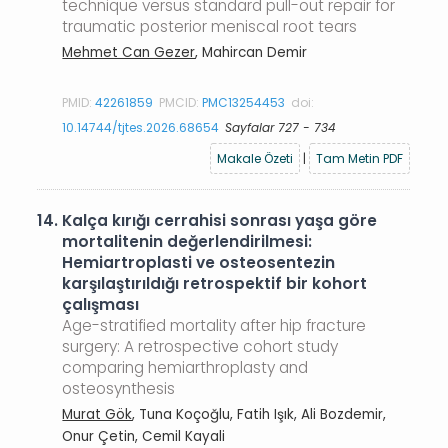
technique versus standard pull-out repair for
traumatic posterior meniscal root tears
Mehmet Can Gezer
, Mahircan Demir
PMID:
42261859
PMCID:
PMC13254453
doi:
10.14744/tjtes.2026.68654
Sayfalar 727 - 734
Makale Özeti
|
Tam Metin PDF
14.
Kalça kırığı cerrahisi sonrası yaşa göre
mortalitenin değerlendirilmesi:
Hemiartroplasti ve osteosentezin
karşılaştırıldığı retrospektif bir kohort
çalışması
Age-stratified mortality after hip fracture
surgery: A retrospective cohort study
comparing hemiarthroplasty and
osteosynthesis
Murat Gök
, Tuna Koçoğlu, Fatih Işık, Ali Bozdemir,
Onur Çetin, Cemil Kayali