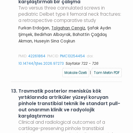
karşılaştırmalı bir çalışma
Two versus three cannulated screws in
pediatric Delbet type II femoral neck fractures:
a retrospective comparative study
Furkan Erdoğan,
Tolgahan Cengiz
, Şafak Aydın
Şimşek, Bedirhan Albayrak, Bahattin Çağdaş
Akman, Huseyin Sina Coşkun
PMID:
42261864
PMCID:
PMC13254454
doi:
10.14744/tjtes.2026.97273
Sayfalar 722 - 726
Makale Özeti
|
Tam Metin PDF
13.
Travmatik posterior menisküs kök
yırtıklarında artriküler yüzeyi koruyan
pinhole transtibial teknik ile standart pull-
out onarımın klinik ve radyolojik
karşılaştırması
Clinical and radiological outcomes of a
cartilage-preserving pinhole transtibial