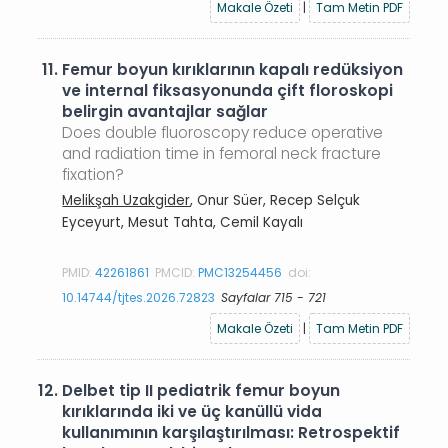
Makale Özeti
|
Tam Metin PDF
11.
Femur boyun kırıklarının kapalı redüksiyon
ve internal fiksasyonunda çift floroskopi
belirgin avantajlar sağlar
Does double fluoroscopy reduce operative
and radiation time in femoral neck fracture
fixation?
Melikşah Uzakgider
, Onur Süer, Recep Selçuk
Eyceyurt, Mesut Tahta, Cemil Kayalı
PMID:
42261861
PMCID:
PMC13254456
doi:
10.14744/tjtes.2026.72823
Sayfalar 715 - 721
Makale Özeti
|
Tam Metin PDF
12.
Delbet tip II pediatrik femur boyun
kırıklarında iki ve üç kanüllü vida
kullanımının karşılaştırılması: Retrospektif