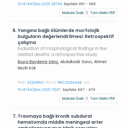
10.14744/tjtes.2025.28799
Sayfalar 661 - 666
Makale Özeti
|
Tam Metin PDF
6.
Yangına bağlı ölümlerde morfolojik
bulguların değerlendirilmesi: Retrospektif
çalışma
Evaluation of morphological findings in fire-
related deaths: a retrospective study
Büşra Baydemir Kılınç
, Abdulkadir Sancı, Ahmet
Nezih Kök
PMID:
42261860
PMCID:
PMC13254448
doi:
10.14744/tjtes.2025.71067
Sayfalar 667 - 674
Makale Özeti
|
Tam Metin PDF
7.
Travmaya bağlı kronik subdural
hematomda middle meningeal arter