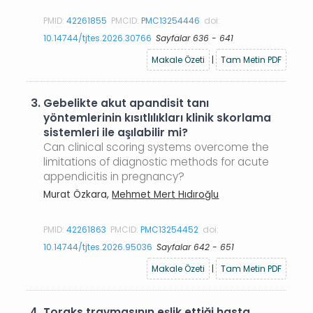
PMID:
42261855
PMCID:
PMC13254446
doi:
10.14744/tjtes.2026.30766
Sayfalar 636 - 641
Makale Özeti
|
Tam Metin PDF
3.
Gebelikte akut apandisit tanı
yöntemlerinin kısıtlılıkları klinik skorlama
sistemleri ile aşılabilir mi?
Can clinical scoring systems overcome the
limitations of diagnostic methods for acute
appendicitis in pregnancy?
Murat Özkara,
Mehmet Mert Hıdıroğlu
PMID:
42261863
PMCID:
PMC13254452
doi:
10.14744/tjtes.2026.95036
Sayfalar 642 - 651
Makale Özeti
|
Tam Metin PDF
4.
Toraks travmasının eşlik ettiği hasta