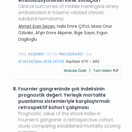
embolizasyonunun klinik sonuçları
Clinical outcomes of middle meningeal artery
embolization in trauma-related chronic
subdural hematoma
Ahmet Eren Seçen
, Halis Emre Çiftci, Musa Onur
Özbakır, Afşin Emre Akpınar, Bige Sayın, Ergun
Daglioglu
PMID:
42261867
PMCID:
PMC13254457
doi:
10.14744/tjtes.2026.29709
Sayfalar 675 - 682
Makale Özeti
|
Tam Metin PDF
8.
Fournier gangreninde şok indeksinin
prognostik değeri: Yerleşik mortalite
puanlama sistemleriyle karşılaştırmalı
retrospektif kohort çalışması
Prognostic value of the shock index in
Fournier's gangrene: a retrospective cohort
study comparing established mortality scoring