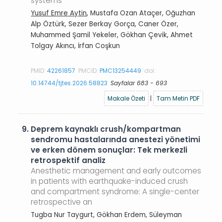
systems
Yusuf Emre Aytin
, Mustafa Ozan Ataçer, Oğuzhan
Alp Öztürk, Sezer Berkay Gorça, Caner Özer,
Muhammed Şamil Yekeler, Gökhan Çevik, Ahmet
Tolgay Akıncı, İrfan Coşkun
PMID:
42261857
PMCID:
PMC13254449
doi:
10.14744/tjtes.2026.58823
Sayfalar 683 - 693
Makale Özeti
|
Tam Metin PDF
9.
Deprem kaynaklı crush/kompartman
sendromu hastalarında anestezi yönetimi
ve erken dönem sonuçlar: Tek merkezli
retrospektif analiz
Anesthetic management and early outcomes
in patients with earthquake-induced crush
and compartment syndrome: A single-center
retrospective an
Tugba Nur Taygurt, Gökhan Erdem, Süleyman