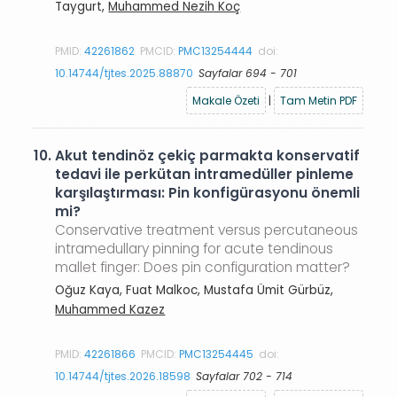
Taygurt,
Muhammed Nezih Koç
PMID:
42261862
PMCID:
PMC13254444
doi:
10.14744/tjtes.2025.88870
Sayfalar 694 - 701
Makale Özeti
|
Tam Metin PDF
10.
Akut tendinöz çekiç parmakta konservatif
tedavi ile perkütan intramedüller pinleme
karşılaştırması: Pin konfigürasyonu önemli
mi?
Conservative treatment versus percutaneous
intramedullary pinning for acute tendinous
mallet finger: Does pin configuration matter?
Oğuz Kaya, Fuat Malkoc, Mustafa Ümit Gürbüz,
Muhammed Kazez
PMID:
42261866
PMCID:
PMC13254445
doi:
10.14744/tjtes.2026.18598
Sayfalar 702 - 714