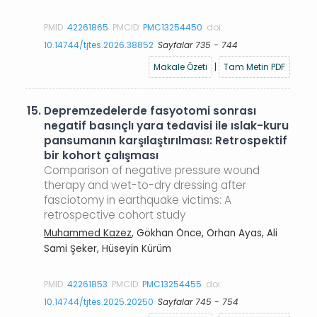
PMID:
42261865
PMCID:
PMC13254450
doi:
10.14744/tjtes.2026.38852
Sayfalar 735 - 744
Makale Özeti
|
Tam Metin PDF
15.
Depremzedelerde fasyotomi sonrası
negatif basınçlı yara tedavisi ile ıslak-kuru
pansumanın karşılaştırılması: Retrospektif
bir kohort çalışması
Comparison of negative pressure wound
therapy and wet-to-dry dressing after
fasciotomy in earthquake victims: A
retrospective cohort study
Muhammed Kazez
, Gökhan Önce, Orhan Ayas, Ali
Sami Şeker, Hüseyin Kürüm
PMID:
42261853
PMCID:
PMC13254455
doi:
10.14744/tjtes.2025.20250
Sayfalar 745 - 754