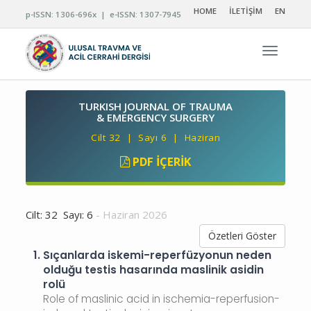
HOME
İLETİŞİM
EN
p-ISSN: 1306-696x | e-ISSN: 1307-7945
Navigas
TURKISH JOURNAL OF TRAUMA
& EMERGENCY SURGERY
Cilt 32 | Sayı 6 | Haziran
PDF İÇERIK
Cilt: 32 Sayı: 6
- Haziran 2026
Özetleri Göster
1.
Sıçanlarda iskemi-reperfüzyonun neden
olduğu testis hasarında maslinik asidin
rolü
Role of maslinic acid in ischemia-reperfusion-