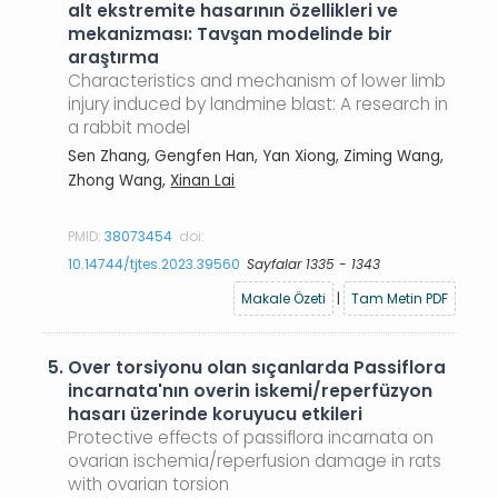
alt ekstremite hasarının özellikleri ve
mekanizması: Tavşan modelinde bir
araştırma
Characteristics and mechanism of lower limb
injury induced by landmine blast: A research in
a rabbit model
Sen Zhang, Gengfen Han, Yan Xiong, Ziming Wang,
Zhong Wang,
Xinan Lai
PMID:
38073454
doi:
10.14744/tjtes.2023.39560
Sayfalar 1335 - 1343
Makale Özeti
|
Tam Metin PDF
5.
Over torsiyonu olan sıçanlarda Passiflora
incarnata'nın overin iskemi/reperfüzyon
hasarı üzerinde koruyucu etkileri
Protective effects of passiflora incarnata on
ovarian ischemia/reperfusion damage in rats
with ovarian torsion