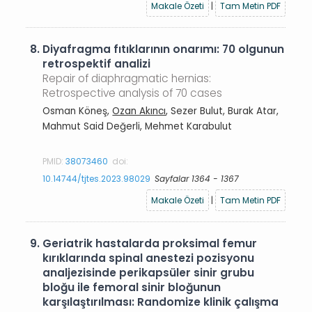
Makale Özeti
|
Tam Metin PDF
8.
Diyafragma fıtıklarının onarımı: 70 olgunun
retrospektif analizi
Repair of diaphragmatic hernias:
Retrospective analysis of 70 cases
Osman Köneş,
Ozan Akıncı
, Sezer Bulut, Burak Atar,
Mahmut Said Değerli, Mehmet Karabulut
PMID:
38073460
doi:
10.14744/tjtes.2023.98029
Sayfalar 1364 - 1367
Makale Özeti
|
Tam Metin PDF
9.
Geriatrik hastalarda proksimal femur
kırıklarında spinal anestezi pozisyonu
analjezisinde perikapsüler sinir grubu
bloğu ile femoral sinir bloğunun
karşılaştırılması: Randomize klinik çalışma