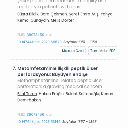
(HALP) score and treatment modality and
mortality in patients with ileus
Büşra Bildik
, Bora Çekmen, Şeref Emre Atiş, Yahya
Kemal Günaydın, Melis Dorter
PMID:
38073459
doi:
10.14744/tjtes.2023.68620
Sayfalar 1351 - 1356
Makale Özeti
|
Tam Metin PDF
7.
Metamfetaminle ilişkili peptik ülser
perforasyonu: Büyüyen endişe
Methamphetamine-related peptic ulcer
perforation: a growing medical concern
Bilal Turan
, Hakan Eroğlu, Bülent Sultanoğlu, Kenan
Demirbakan
PMID:
38073456
doi:
10.14744/tjtes.2023.53146
Sayfalar 1357 - 1363