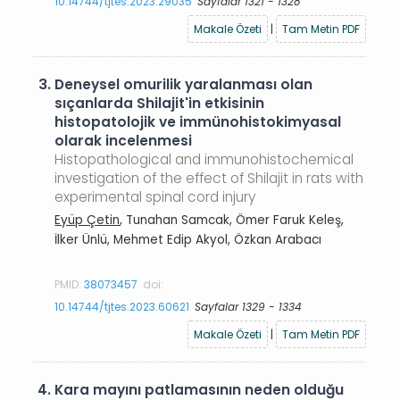
10.14744/tjtes.2023.29035
Sayfalar 1321 - 1328
Makale Özeti
|
Tam Metin PDF
3.
Deneysel omurilik yaralanması olan
sıçanlarda Shilajit'in etkisinin
histopatolojik ve immünohistokimyasal
olarak incelenmesi
Histopathological and immunohistochemical
investigation of the effect of Shilajit in rats with
experimental spinal cord injury
Eyüp Çetin
, Tunahan Samcak, Ömer Faruk Keleş,
İlker Ünlü, Mehmet Edip Akyol, Özkan Arabacı
PMID:
38073457
doi:
10.14744/tjtes.2023.60621
Sayfalar 1329 - 1334
Makale Özeti
|
Tam Metin PDF
4.
Kara mayını patlamasının neden olduğu