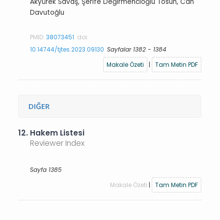
Akyürek Savaş, Şerife Değirmencioğlu Tosun, Can
Davutoğlu
PMID:
38073451
doi:
10.14744/tjtes.2023.09130
Sayfalar 1382 - 1384
Makale Özeti
|
Tam Metin PDF
DIĞER
12.
Hakem Listesi
Reviewer Index
Sayfa 1385
Makale Özeti
|
Tam Metin PDF