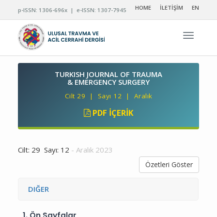
HOME
İLETİŞİM
EN
p-ISSN: 1306-696x | e-ISSN: 1307-7945
Navigas
TURKISH JOURNAL OF TRAUMA
& EMERGENCY SURGERY
Cilt 29 | Sayı 12 | Aralık
PDF İÇERIK
Cilt: 29 Sayı: 12
- Aralık 2023
Özetleri Göster
DIĞER
1.
Ön Sayfalar