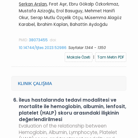
Serkan Arslan
, Fırat Aşır, Ebru Gökalp Özkorkmaz,
Mustafa Azizoğlu, Erol Basuguy, Mehmet Hanifi
Okur, Serap Mutlu Özçelik Otçu, Müsemma Alagöz
Karabel, İbrahim Kaplan, Bahattin Aydoğdu
PMID:
38073455
doi:
10.14744/tjtes.2023.52986
Sayfalar 1344 - 1350
Makale Özeti
|
Tam Metin PDF
KLINIK ÇALIŞMA
6.
İleus hastalarında tedavi modalitesi ve
mortalite ile hemoglobin, albumin, lenfosit,
platelet (HALP) skoru arasındaki ilişkinin
değerlendirilmesi
Evaluation of the relationship between
Hemoglobin, Albumin, Lymphocyte, Platelet