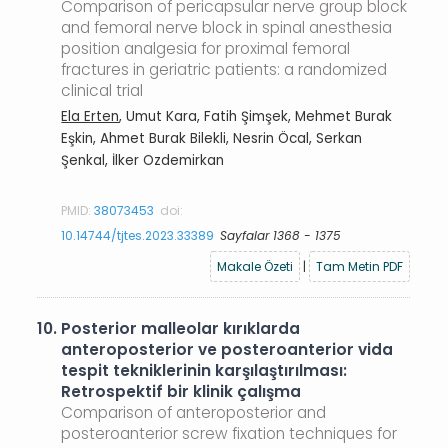
Comparison of pericapsular nerve group block
and femoral nerve block in spinal anesthesia
position analgesia for proximal femoral
fractures in geriatric patients: a randomized
clinical trial
Ela Erten
, Umut Kara, Fatih Şimşek, Mehmet Burak
Eşkin, Ahmet Burak Bilekli, Nesrin Öcal, Serkan
Şenkal, İlker Ozdemirkan
PMID:
38073453
doi:
10.14744/tjtes.2023.33389
Sayfalar 1368 - 1375
Makale Özeti
|
Tam Metin PDF
10.
Posterior malleolar kırıklarda
anteroposterior ve posteroanterior vida
tespit tekniklerinin karşılaştırılması:
Retrospektif bir klinik çalışma
Comparison of anteroposterior and
posteroanterior screw fixation techniques for