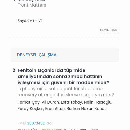
Front Matters
Sayfalar I - VII
DOWNLOAD
DENEYSEL ÇALIŞMA
2.
Fenitoin sıçanlarda tüp mide
ameliyatından sonra zımba hattının
iyileşmesi için güvenli bir madde midir?
Is phenytoin a safe agent for staple line
recovery after gastric sleeve surgery in rats?
Ferhat Çay
, Ali Duran, Esra Tokay, Nelin Hacıoğlu,
Feray Köçkar, Eren Altun, Burhan Hakan Kanat
PMID:
38073452
doi: