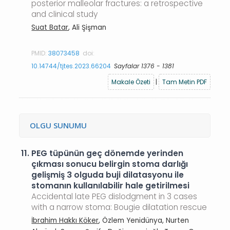
posterior malleolar fractures: a retrospective
and clinical study
Suat Batar
, Ali Şişman
PMID:
38073458
doi:
10.14744/tjtes.2023.66204
Sayfalar 1376 - 1381
Makale Özeti
|
Tam Metin PDF
OLGU SUNUMU
11.
PEG tüpünün geç dönemde yerinden
çıkması sonucu belirgin stoma darlığı
gelişmiş 3 olguda buji dilatasyonu ile
stomanın kullanılabilir hale getirilmesi
Accidental late PEG dislodgment in 3 cases
with a narrow stoma: Bougie dilatation rescue
İbrahim Hakkı Köker
, Özlem Yenidünya, Nurten