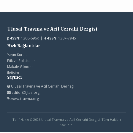
Ulusal Travma ve Acil Cerrahi Dergisi
p-ISSN:
1306-696x |
e-ISSN:
1307-7945
Hızlı Bağlantılar
Yayın Kurulu
Etik ve Politikalar
Makale Gönder
İletişim
Yayıncı
Ulusal Travma ve Acil Cerrahi Derneği
editor@tjtes.org
www.travma.org
Telif Hakkı © 2026 Ulusal Travma ve Acil Cerrahi Dergisi. Tüm Hakları
Saklıdır.