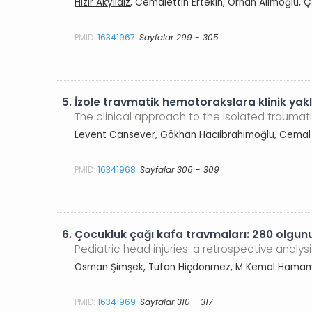
Hızır Akyıldız
, Cemalettin Ertekin, Orhan Alimoğlu, 
PMID:
16341967
Sayfalar 299 - 305
5.
İzole travmatik hemotorakslara klinik yak
The clinical approach to the isolated trauma
Levent Cansever, Gökhan Hacıibrahimoğlu, Cemal 
PMID:
16341968
Sayfalar 306 - 309
6.
Çocukluk çağı kafa travmaları: 280 olgun
Pediatric head injuries: a retrospective analys
Osman Şimşek, Tufan Hiçdönmez, M Kemal Hamamcıo
PMID:
16341969
Sayfalar 310 - 317