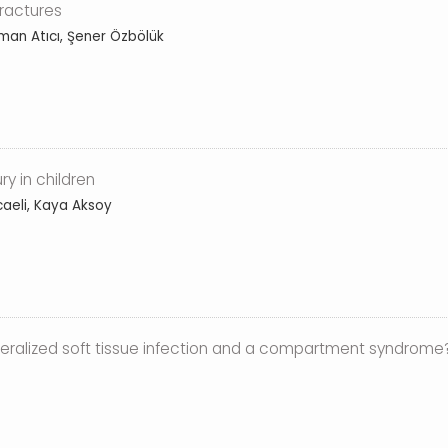
fractures
man Atıcı, Şener Özbölük
y in children
aeli, Kaya Aksoy
neralized soft tissue infection and a compartment syndrome