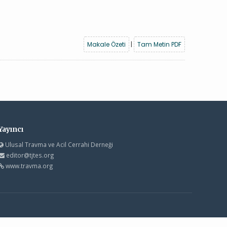
Makale Özeti
|
Tam Metin PDF
Yayıncı
Ulusal Travma ve Acil Cerrahi Derneği
editor@tjtes.org
www.travma.org