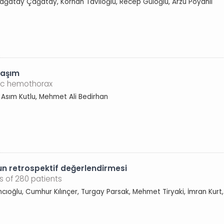
Çağatay Çağatay, Korhan Taviloğlu, Recep Güloğlu, Arzu Poyanlı
laşım
tic hemothorax
Asım Kutlu, Mehmet Ali Bedirhan
un retrospektif değerlendirmesi
is of 280 patients
ğlu, Cumhur Kılınçer, Turgay Parsak, Mehmet Tiryaki, İmran Kurt