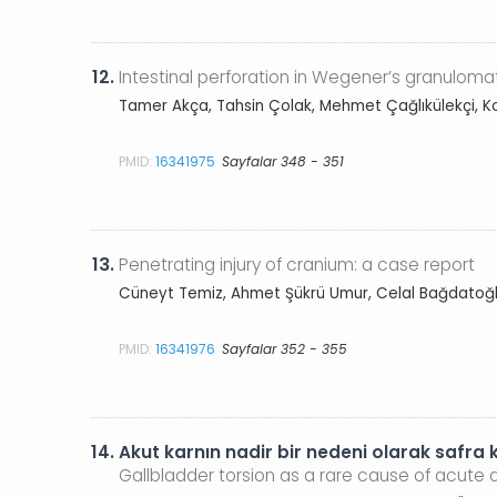
12.
Intestinal perforation in Wegener’s granuloma
Tamer Akça, Tahsin Çolak, Mehmet Çağlıkülekçi, K
PMID:
16341975
Sayfalar 348 - 351
13.
Penetrating injury of cranium: a case report
Cüneyt Temiz, Ahmet Şükrü Umur, Celal Bağdatoğ
PMID:
16341976
Sayfalar 352 - 355
14.
Akut karnın nadir bir nedeni olarak safra 
Gallbladder torsion as a rare cause of acute 