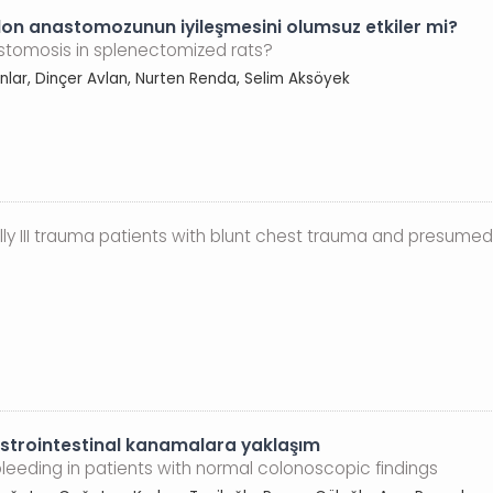
lon anastomozunun iyileşmesini olumsuz etkiler mi?
astomosis in splenectomized rats?
ınlar, Dinçer Avlan, Nurten Renda, Selim Aksöyek
ally III trauma patients with blunt chest trauma and presumed
astrointestinal kanamalara yaklaşım
bleeding in patients with normal colonoscopic findings