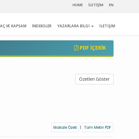
HOME
İLETİŞİM
EN
AÇ VE KAPSAM
İNDEKSLER
YAZARLARA BİLGİ
İLETİŞİM
PDF İÇERIK
Özetleri Göster
Makale Özeti
|
Tam Metin PDF