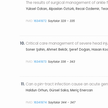
The results of surgical management of ankle 
Yüksel Özkan, Alpaslan Öztürk, Recai Özdemir, Teo
PMID:
16341972
Sayfalar 329 - 335
10.
Critical care management of severe head injur
Soner Şahin, Ahmet Bekâr, Şeref Doğan, Hasan Koc
PMID:
16341973
Sayfalar 336 - 343
11.
Can a pin-tract infection cause an acute ge
Haldun Orhun, Gürsel Saka, Meriç Enercan
PMID:
16341974
Sayfalar 344 - 347