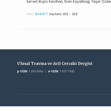
Servet Rüştü Karahan, Ersin Kayalıbağ, Yaşar Öz
PMID:
16341977
Sayfalar 356 - 359
Ulusal Travma ve Acil Cerrahi Dergisi
p-ISSN:
1306-696x |
e-ISSN:
1307-7945