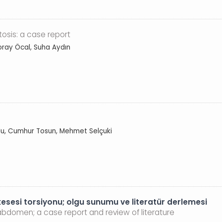
tosis: a case report
oray Öcal, Suha Aydın
lu, Cumhur Tosun, Mehmet Selçuki
kesesi torsiyonu; olgu sunumu ve literatür derlemesi
abdomen; a case report and review of literature