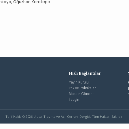
denkaya, Oğuzhan Karatepe
Hızlı Bağlantılar
Yayın Kurulu
Etik ve Politikalar
Makale Gönder
İletişim
Telif Hakkı © 2026 Ulusal Travma ve Acil Cerrahi Dergisi. Tüm Hakları Saklıdır.