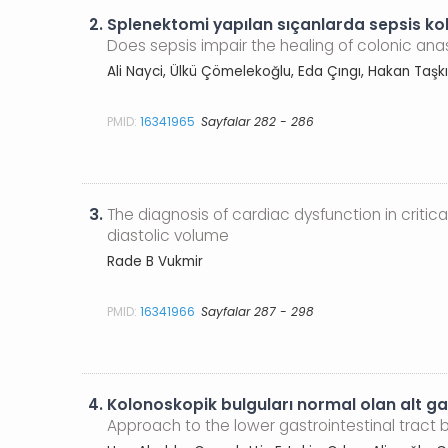
2.
Splenektomi yapılan sıçanlarda sepsis ko
Does sepsis impair the healing of colonic an
Ali Nayci, Ülkü Çömelekoğlu, Eda Çıngı, Hakan Taşk
PMID:
16341965
Sayfalar 282 - 286
3.
The diagnosis of cardiac dysfunction in critic
diastolic volume
Rade B Vukmir
PMID:
16341966
Sayfalar 287 - 298
4.
Kolonoskopik bulguları normal olan alt g
Approach to the lower gastrointestinal tract 