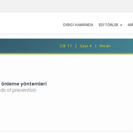
DERGİ HAKKINDA
EDİTÖRLER
AM
Cilt 11 | Sayı 4 | Nisan
ri önleme yöntemleri
ods of prevention