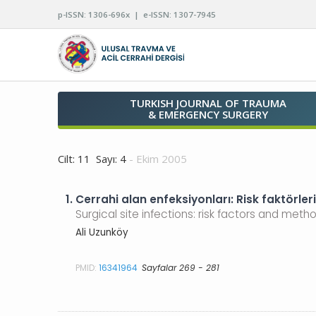
p-ISSN: 1306-696x | e-ISSN: 1307-7945
TURKISH JOURNAL OF TRAUMA
& EMERGENCY SURGERY
Cilt: 11 Sayı: 4
- Ekim 2005
1.
Cerrahi alan enfeksiyonları: Risk faktörle
Surgical site infections: risk factors and meth
Ali Uzunköy
PMID:
16341964
Sayfalar 269 - 281