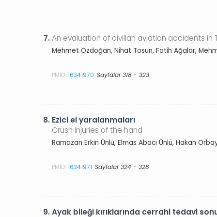
7.
An evaluation of civilian aviation accidents in
Mehmet Özdoğan, Nihat Tosun, Fatih Ağalar, Mehm
PMID:
16341970
Sayfalar 318 - 323
8.
Ezici el yaralanmaları
Crush injuries of the hand
Ramazan Erkin Ünlü, Elmas Abacı Ünlü, Hakan Orba
PMID:
16341971
Sayfalar 324 - 328
9.
Ayak bileği kırıklarında cerrahi tedavi son