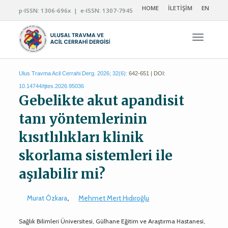
HOME
İLETİŞİM
EN
p-ISSN: 1306-696x | e-ISSN: 1307-7945
Navigas
Ulus Travma Acil Cerrahi Derg. 2026; 32(6):
642-651 | DOI:
10.14744/tjtes.2026.95036
Gebelikte akut apandisit
tanı yöntemlerinin
kısıtlılıkları klinik
skorlama sistemleri ile
aşılabilir mi?
Murat Özkara
,
Mehmet Mert Hıdıroğlu
Sağlık Bilimleri Üniversitesi, Gülhane Eğitim ve Araştırma Hastanesi,