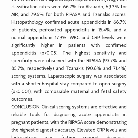
classification rates were 66.7% for Alvarado, 69.2% for
AIR, and 79.5% for both RIPASA and Tzanakis scores.
Histopathology confirmed acute appendicitis in 66.7%
of patients, perforated appendicitis in 15.4%, and a
normal appendix in 17.9%. WBC and CRP levels were
significantly higher in patients with confirmed
appendicitis (p<0.05). The highest sensitivity and
specificity were observed with the RIPASA (93.7% and
85.7%, respectively) and Tzanakis (90.6% and 71.4%)
scoring systems. Laparoscopic surgery was associated
with a shorter hospital stay compared to open surgery
(p<0.001), with comparable maternal and fetal safety
outcomes.
CONCLUSION: Clinical scoring systems are effective and
reliable tools for diagnosing acute appendicitis in
pregnant patients, with the RIPASA score demonstrating
the highest diagnostic accuracy. Elevated CRP levels and
leukocytosis may further support diagnosis.