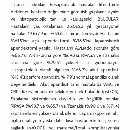
Tzanakis skorları hesaplanarak hastalar literatürde
belirlenen kestirim değerlerine göre risk gruplarına ayrıldı
ve histopatolojik tanı ile karşılaştırıldı. BULGULAR:
Hastaların yaş ortalaması 26.0±5.3 yıl, gestasyonel
haftaları 19.6±7.9 idi; %53.8’i II. trimesterdeydi. Hastaların
%61.5’ine açık apendektomi, %38.5’ine laparoskopik
apendektomi yapıldı. Hastaların Alvarado skoruna göre
%66.7’si, AIR skoruna göre %69.2’si, RIPASA ve Tzanakis
skorlarına göre %79.5’i yüksek risk grubundaydı.
Histopatolojik olarak olguların %66.7’si akut apandisit,
%15.4’ü perfore apandisit, %17.9’u normal apendiks olarak
değerlendirildi. Akut apandisit tanılı hastalarda WBC ve
CRP düzeyleri anlamlı şekilde yüksek bulundu (p<0.05).
Skorlama sistemlerinin duyarlılık ve özgüllük oranları
RIPASA (%93.7 ve %85.7) ve Tzanakis (%90.6 ve %71.4)
skorlarında en yüksek olarak izlendi. Laparoskopik cerrahi,
açık cerrahiye kıyasla daha kısa hastanede kalış süresi
sağladı (p<0.001) ve maternal/fetal komplikasyonlar