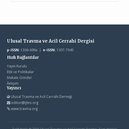
Ulusal Travma ve Acil Cerrahi Dergisi
p-ISSN:
1306-696x |
e-ISSN:
1307-7945
Hızlı Bağlantılar
Yayın Kurulu
Etik ve Politikalar
Makale Gönder
İletişim
Yayıncı
Ulusal Travma ve Acil Cerrahi Derneği
editor@tjtes.org
www.travma.org
Telif Hakkı © 2026 Ulusal Travma ve Acil Cerrahi Dergisi. Tüm Hakları