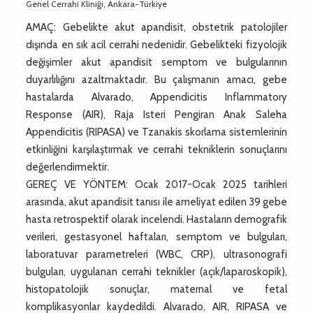
Genel Cerrahi Kliniği, Ankara-Türkiye
AMAÇ: Gebelikte akut apandisit, obstetrik patolojiler
dışında en sık acil cerrahi nedenidir. Gebelikteki fizyolojik
değişimler akut apandisit semptom ve bulgularının
duyarlılığını azaltmaktadır. Bu çalışmanın amacı, gebe
hastalarda Alvarado, Appendicitis Inflammatory
Response (AIR), Raja Isteri Pengiran Anak Saleha
Appendicitis (RIPASA) ve Tzanakis skorlama sistemlerinin
etkinliğini karşılaştırmak ve cerrahi tekniklerin sonuçlarını
değerlendirmektir.
GEREÇ VE YÖNTEM: Ocak 2017-Ocak 2025 tarihleri
arasında, akut apandisit tanısı ile ameliyat edilen 39 gebe
hasta retrospektif olarak incelendi. Hastaların demografik
verileri, gestasyonel haftaları, semptom ve bulguları,
laboratuvar parametreleri (WBC, CRP), ultrasonografi
bulguları, uygulanan cerrahi teknikler (açık/laparoskopik),
histopatolojik sonuçlar, maternal ve fetal
komplikasyonlar kaydedildi. Alvarado, AIR, RIPASA ve