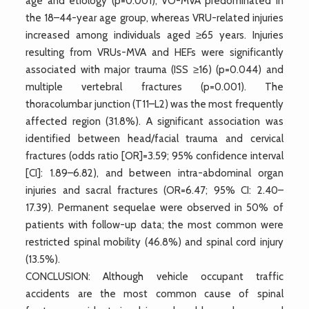
age and etiology (p=0.001); VO-MVA predominated in
the 18–44-year age group, whereas VRU-related injuries
increased among individuals aged ≥65 years. Injuries
resulting from VRUs-MVA and HEFs were significantly
associated with major trauma (ISS ≥16) (p=0.044) and
multiple vertebral fractures (p=0.001). The
thoracolumbar junction (T11–L2) was the most frequently
affected region (31.8%). A significant association was
identified between head/facial trauma and cervical
fractures (odds ratio [OR]=3.59; 95% confidence interval
[CI]: 1.89–6.82), and between intra-abdominal organ
injuries and sacral fractures (OR=6.47; 95% CI: 2.40–
17.39). Permanent sequelae were observed in 50% of
patients with follow-up data; the most common were
restricted spinal mobility (46.8%) and spinal cord injury
(13.5%).
CONCLUSION: Although vehicle occupant traffic
accidents are the most common cause of spinal