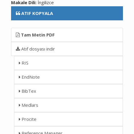
Makale Dili:
İngilizce
ATIF KOPYALA
Tam Metin PDF
Atıf dosyası indir
RIS
EndNote
BibTex
Medlars
Procite
Reference Manager