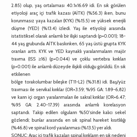
2.85) olup, yaş ortalaması 40.1±16.69 idi. En sık görülen
etiyoloji araç içi trafik kazası (AİTK) (%56.3) iken, bunu
korunmasız yaya kazaları (KYK) (%15.5) ve yüksek enerjili
düşme (YED) (%13.4) izledi. Yaş ile etiyoloji arasında
istatistiksel olarak anlamlı bir ilişki saptandı (p=0.001); 18-
44 yaş grubunda AİTK baskınken, 65 yaş üstü grupta KYK
oranları arttı. KYK ve YED kaynaklı yaralanmaların majör
travma (ISS ≥16) (p=0.044) ve çoklu vertebra kırıkları
(p=0.001) ile anlamlı düzeyde ilişkili olduğu görüldü. En sık
etkilenen
bölge torakolumbar bileşke (T11-L2) (%31.8) idi. Baş/yüz
travması ile servikal kırıklar (OR=3.59; %95 GA: 1.89-6,82)
ve karın içi organ yaralanmaları ile sakral kırıklar (OR=6.47;
%95 GA: 2.40-17.39) arasında anlamlı korelasyon
saptandı. Takip edilen olguların %50'sinde kalıcı sekel
gözlendi; bunlar arasında en sık spinal hareket kısıtlılığı
(%46.8) ve spinal kord yaralanması (%13.5) yer aldı.
SONUÇ: Araç içi trafik kazaları spinal kırıkların en sık nedeni