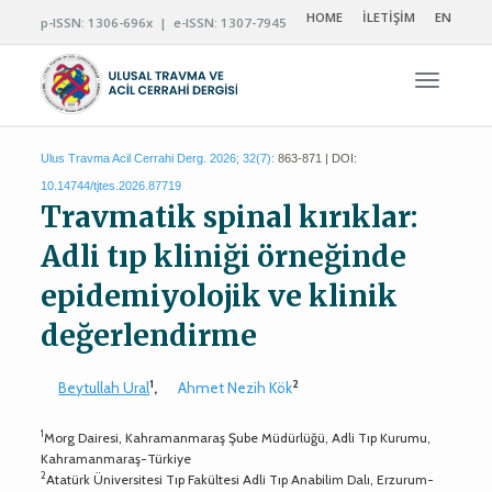
HOME
İLETİŞİM
EN
p-ISSN: 1306-696x | e-ISSN: 1307-7945
Navigas
Ulus Travma Acil Cerrahi Derg. 2026; 32(7):
863-871 | DOI:
10.14744/tjtes.2026.87719
Travmatik spinal kırıklar:
Adli tıp kliniği örneğinde
epidemiyolojik ve klinik
değerlendirme
1
2
Beytullah Ural
,
Ahmet Nezih Kök
1
Morg Dairesi, Kahramanmaraş Şube Müdürlüğü, Adli Tıp Kurumu,
Kahramanmaraş-Türkiye
2
Atatürk Üniversitesi Tıp Fakültesi Adli Tıp Anabilim Dalı, Erzurum-