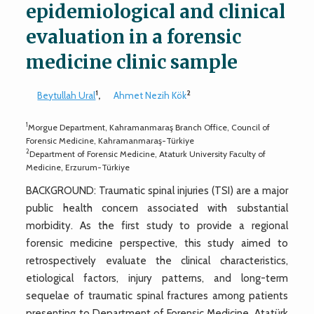
epidemiological and clinical
evaluation in a forensic
medicine clinic sample
1
2
Beytullah Ural
,
Ahmet Nezih Kök
1
Morgue Department, Kahramanmaraş Branch Office, Council of
Forensic Medicine, Kahramanmaraş-Türkiye
2
Department of Forensic Medicine, Ataturk University Faculty of
Medicine, Erzurum-Türkiye
BACKGROUND: Traumatic spinal injuries (TSI) are a major
public health concern associated with substantial
morbidity. As the first study to provide a regional
forensic medicine perspective, this study aimed to
retrospectively evaluate the clinical characteristics,
etiological factors, injury patterns, and long-term
sequelae of traumatic spinal fractures among patients
presenting to Department of Forensic Medicine, Atatürk