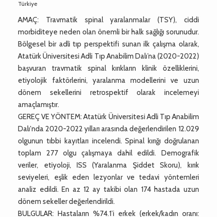
Türkiye
AMAÇ: Travmatik spinal yaralanmalar (TSY), ciddi
morbiditeye neden olan önemli bir halk sağlığı sorunudur.
Bölgesel bir adli tıp perspektifi sunan ilk çalışma olarak,
Atatürk Üniversitesi Adli Tıp Anabilim Dalı’na (2020-2022)
başvuran travmatik spinal kırıkların klinik özelliklerini,
etiyolojik faktörlerini, yaralanma modellerini ve uzun
dönem sekellerini retrospektif olarak incelemeyi
amaçlamıştır.
GEREÇ VE YÖNTEM: Atatürk Üniversitesi Adli Tıp Anabilim
Dalı'nda 2020-2022 yılları arasında değerlendirilen 12.029
olgunun tıbbi kayıtları incelendi. Spinal kırığı doğrulanan
toplam 277 olgu çalışmaya dahil edildi. Demografik
veriler, etiyoloji, ISS (Yaralanma Şiddet Skoru), kırık
seviyeleri, eşlik eden lezyonlar ve tedavi yöntemleri
analiz edildi. En az 12 ay takibi olan 174 hastada uzun
dönem sekeller değerlendirildi.
BULGULAR: Hastaların %74.1’i erkek (erkek/kadın oranı: