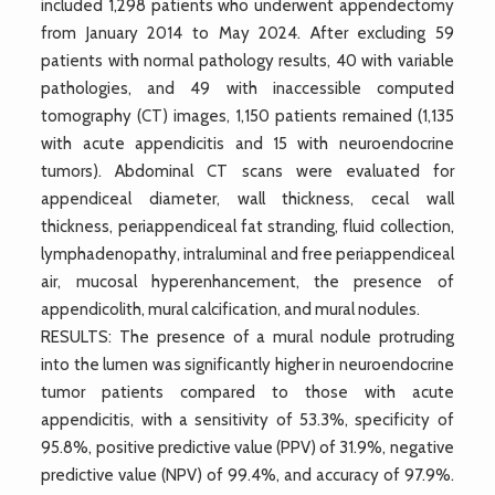
included 1,298 patients who underwent appendectomy
from January 2014 to May 2024. After excluding 59
patients with normal pathology results, 40 with variable
pathologies, and 49 with inaccessible computed
tomography (CT) images, 1,150 patients remained (1,135
with acute appendicitis and 15 with neuroendocrine
tumors). Abdominal CT scans were evaluated for
appendiceal diameter, wall thickness, cecal wall
thickness, periappendiceal fat stranding, fluid collection,
lymphadenopathy, intraluminal and free periappendiceal
air, mucosal hyperenhancement, the presence of
appendicolith, mural calcification, and mural nodules.
RESULTS: The presence of a mural nodule protruding
into the lumen was significantly higher in neuroendocrine
tumor patients compared to those with acute
appendicitis, with a sensitivity of 53.3%, specificity of
95.8%, positive predictive value (PPV) of 31.9%, negative
predictive value (NPV) of 99.4%, and accuracy of 97.9%.