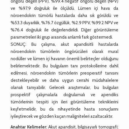
öngörü değeri (PPV), %99.4 negatif öngörü değeri (NPV)
ve %97.9 doğruluk ile ölçüldü. Lümen içi hava da
nöroendokrin tümörlü hastalarda daha sık görüldü ve
%53.3 duyarlılık, %76.7 özgüllük, %2.9 PPV, %99.2 NPV ve
%76.4 doğruluk ile değerlendirildi. Diğer görüntüleme
parametreleri iki grup arasında anlamlı fark göstermedi.
SONUÇ: Bu çalışma, akut apandisitli hastalarda
nöroendokrin tümörlerin öngörücüleri olarak mural
nodüller ve lümen içi havanın önemli belirteçler olduğunu
belirlemektedir. Bu bulguların tanı protokollerine dahil
edilmesi, nöroendokrin tümörlerin preoperatif tanısını
destekleyebilir ve daha uygun cerrahi müdahalelere
olanak tanıyabilir. Gelecek araştırmalar, bu bulguları
prospektif çalışmalarla doğrulamalı ve apendiks
tümörlerinin tespiti için ileri görüntüleme tekniklerini
keşfetmelidir, bu da nihayetinde hasta sonuçlarını
iyileştirecek ve gözden kaçan maligniteleri azaltacaktır.
Anahtar Kelimeler:
Akut apandisit, bilgisayarlı tomografi;