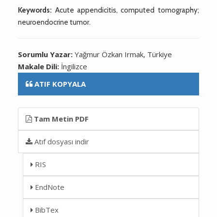
Keywords:
Acute appendicitis, computed tomography;
neuroendocrine tumor.
Sorumlu Yazar:
Yağmur Özkan Irmak, Türkiye
Makale Dili:
İngilizce
ATIF KOPYALA
Tam Metin PDF
Atıf dosyası indir
RIS
EndNote
BibTex