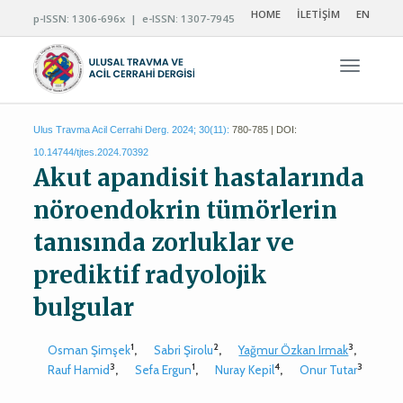
HOME
İLETİŞİM
EN
p-ISSN: 1306-696x | e-ISSN: 1307-7945
Navigas
Ulus Travma Acil Cerrahi Derg. 2024; 30(11):
780-785 | DOI:
10.14744/tjtes.2024.70392
Akut apandisit hastalarında
nöroendokrin tümörlerin
tanısında zorluklar ve
prediktif radyolojik
bulgular
1
2
3
Osman Şimşek
,
Sabri Şirolu
,
Yağmur Özkan Irmak
,
3
1
4
3
Rauf Hamid
,
Sefa Ergun
,
Nuray Kepil
,
Onur Tutar