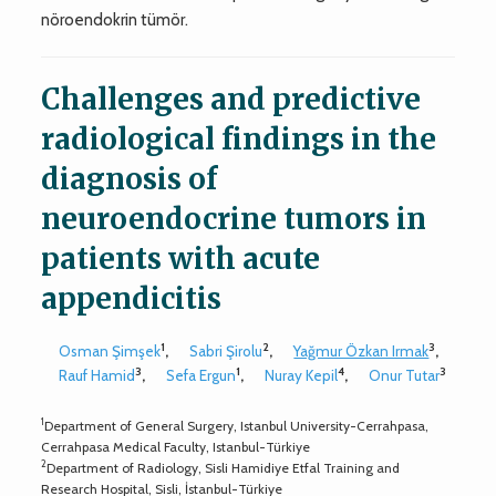
nöroendokrin tümör.
Challenges and predictive
radiological findings in the
diagnosis of
neuroendocrine tumors in
patients with acute
appendicitis
1
2
3
Osman Şimşek
,
Sabri Şirolu
,
Yağmur Özkan Irmak
,
3
1
4
3
Rauf Hamid
,
Sefa Ergun
,
Nuray Kepil
,
Onur Tutar
1
Department of General Surgery, Istanbul University-Cerrahpasa,
Cerrahpasa Medical Faculty, Istanbul-Türkiye
2
Department of Radiology, Sisli Hamidiye Etfal Training and
Research Hospital, Sisli, İstanbul-Türkiye