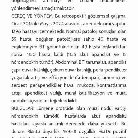
doğruluğunu artırmayı ve cerrahi müdahaleleri
yönlendirmeyi amaçlamaktadır.
GEREÇ VE YÖNTEM: Bu retrospektif gözlemsel çalışma,
Ocak 2014 ile Mayıs 2024 arasında apendektomi yapılan
1298 hastayı içermektedir. Normal patoloji sonuçları olan
59 hasta, değişken patolojilere sahip 40 hasta ve
erişilemeyen BT görüntüleri olan 49 hasta dışlandıktan
sonra, 1150 hasta kaldı (1135 akut apandisit ve 15
nöroendokrin tümör). Abdominal BT taramaları, apendiks
çapı, duvar kalınlığı, çekum duvar kalınlığı, peria-pendiküler
yoğunluk artışı ve effüzyon, lenfadenopati, lümen içi ve
serbest periapendiküler hava, mukozal kontrastlanma
artışı, apendikolit varlığı, mural kalsifikasyon ve mural
nodüller açısından değerlendirildi.
BULGULAR: Lümene protrüde olan mural nodül varlığı,
nöroendokrin tümörlü hastalarda akut apandisitli
hastalara kıyasla anlamlı derecede daha yüksekti. Bu
durum, %53.3 duyarlılık, %95.8 özgüllük, %31.9 pozitif