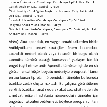
1
İstanbul Üniversitesi-Cerrahpaşa, Cerrahpaşa Tıp Fakültesi, Genel
Cerrahi Anabilim Dalı, İstanbul, Türkiye
2
Şişli Hamidiye Etfal Eğitim Araştırma Hastanesi, Radyoloji Anabilim
Dalı, Şişli, İstanbul, Türkiye
3
İstanbul Üniversitesi-Cerrahpaşa, Cerrahpaşa Tıp Fakültesi,
Radyoloji Anabilim Dalı, İstanbul, Türkiye
4
İstanbul Üniversitesi-Cerrahpaşa, Cerrahpaşa Tıp Fakültesi, Patoloji
Anabilim Dalı, İstanbul, Türkiye
AMAÇ: Akut apandisit, en yaygın cerrahi acillerden biridir.
Antibiyotiklerle tedavi stratejileri önem kazandıkça,
apandisit nedeni olarak veya tesadüfi bir bulgu olarak
apendiks tümörü olasılığı, konservatif yaklaşım için bir
engel teşkil etmektedir. Apendiks tümörleri içinde en sık
görülen ancak küçük boyutu nedeniyle preoperatif tanısı
en zor konan tip olan nöroendokrin tümörler bu konuda
özellikle zorluk oluşturmaktadır. Bu çalışma, görüntüleme
ve klinik özellikleri analiz ederek akut apandisit nedeniyle
ameliyat edilen hastalarda nöroendokrin tümörler için
öngörücü faktörleri belirlemeyi, böylece preoperatif tanı