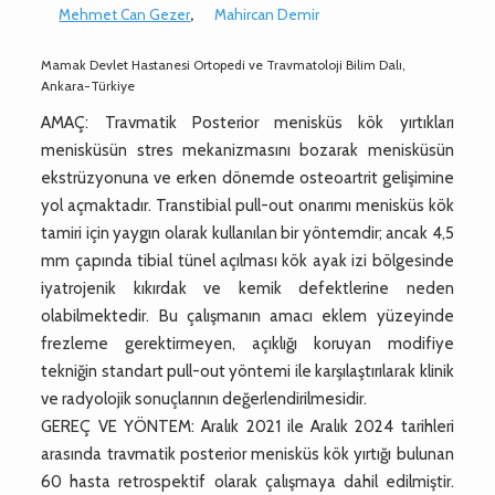
Mehmet Can Gezer
,
Mahircan Demir
Mamak Devlet Hastanesi Ortopedi ve Travmatoloji Bilim Dalı,
Ankara-Türkiye
AMAÇ: Travmatik Posterior menisküs kök yırtıkları
menisküsün stres mekanizmasını bozarak menisküsün
ekstrüzyonuna ve erken dönemde osteoartrit gelişimine
yol açmaktadır. Transtibial pull-out onarımı menisküs kök
tamiri için yaygın olarak kullanılan bir yöntemdir; ancak 4,5
mm çapında tibial tünel açılması kök ayak izi bölgesinde
iyatrojenik kıkırdak ve kemik defektlerine neden
olabilmektedir. Bu çalışmanın amacı eklem yüzeyinde
frezleme gerektirmeyen, açıklığı koruyan modifiye
tekniğin standart pull-out yöntemi ile karşılaştırılarak klinik
ve radyolojik sonuçlarının değerlendirilmesidir.
GEREÇ VE YÖNTEM: Aralık 2021 ile Aralık 2024 tarihleri
arasında travmatik posterior menisküs kök yırtığı bulunan
60 hasta retrospektif olarak çalışmaya dahil edilmiştir.