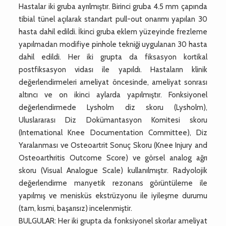
Hastalar iki gruba ayrılmıştır. Birinci gruba 4.5 mm çapında
tibial tünel açılarak standart pull-out onarımı yapılan 30
hasta dahil edildi. İkinci gruba eklem yüzeyinde frezleme
yapılmadan modifiye pinhole tekniği uygulanan 30 hasta
dahil edildi. Her iki grupta da fiksasyon kortikal
postfiksasyon vidası ile yapıldı. Hastaların klinik
değerlendirmeleri ameliyat öncesinde, ameliyat sonrası
altıncı ve on ikinci aylarda yapılmıştır. Fonksiyonel
değerlendirmede Lysholm diz skoru (Lysholm),
Uluslararası Diz Dokümantasyon Komitesi skoru
(International Knee Documentation Committee), Diz
Yaralanması ve Osteoartrit Sonuç Skoru (Knee Injury and
Osteoarthritis Outcome Score) ve görsel analog ağrı
skoru (Visual Analogue Scale) kullanılmıştır. Radyolojik
değerlendirme manyetik rezonans görüntüleme ile
yapılmış ve menisküs ekstrüzyonu ile iyileşme durumu
(tam, kısmi, başarısız) incelenmiştir.
BULGULAR: Her iki grupta da fonksiyonel skorlar ameliyat