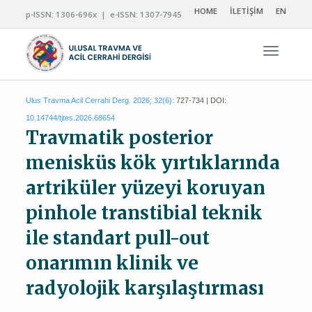
HOME
İLETİŞİM
EN
p-ISSN: 1306-696x | e-ISSN: 1307-7945
Navigas
Ulus Travma Acil Cerrahi Derg. 2026; 32(6):
727-734 | DOI:
10.14744/tjtes.2026.68654
Travmatik posterior
menisküs kök yırtıklarında
artriküler yüzeyi koruyan
pinhole transtibial teknik
ile standart pull-out
onarımın klinik ve
radyolojik karşılaştırması