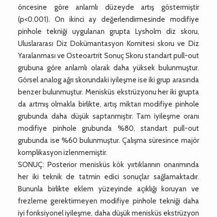
öncesine göre anlamlı düzeyde artış göstermiştir
(p<0.001). On ikinci ay değerlendirmesinde modifiye
pinhole tekniği uygulanan grupta Lysholm diz skoru,
Uluslararası Diz Dokümantasyon Komitesi skoru ve Diz
Yaralanması ve Osteoartrit Sonuç Skoru standart pull-out
grubuna göre anlamlı olarak daha yüksek bulunmuştur.
Görsel analog ağrı skorundaki iyileşme ise iki grup arasında
benzer bulunmuştur. Menisküs ekstrüzyonu her iki grupta
da artmış olmakla birlikte, artış miktarı modifiye pinhole
grubunda daha düşük saptanmıştır. Tam iyileşme oranı
modifiye pinhole grubunda %80, standart pull-out
grubunda ise %60 bulunmuştur. Çalışma süresince majör
komplikasyon izlenmemiştir.
SONUÇ: Posterior menisküs kök yırtıklarının onarımında
her iki teknik de tatmin edici sonuçlar sağlamaktadır.
Bununla birlikte eklem yüzeyinde açıklığı koruyan ve
frezleme gerektirmeyen modifiye pinhole tekniği daha
iyi fonksiyonel iyileşme, daha düşük menisküs ekstrüzyon