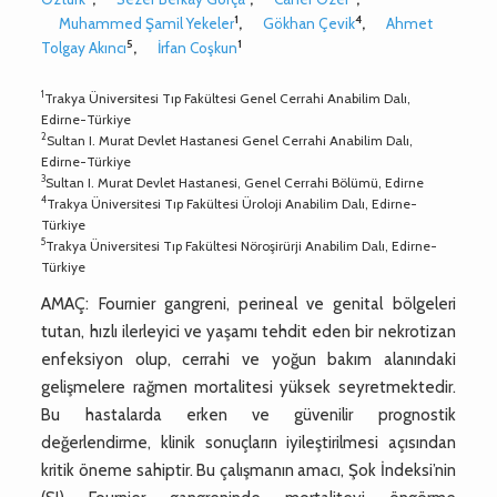
1
4
Muhammed Şamil Yekeler
,
Gökhan Çevik
,
Ahmet
5
1
Tolgay Akıncı
,
İrfan Coşkun
1
Trakya Üniversitesi Tıp Fakültesi Genel Cerrahi Anabilim Dalı,
Edirne-Türkiye
2
Sultan I. Murat Devlet Hastanesi Genel Cerrahi Anabilim Dalı,
Edirne-Türkiye
3
Sultan I. Murat Devlet Hastanesi, Genel Cerrahi Bölümü, Edirne
4
Trakya Üniversitesi Tıp Fakültesi Üroloji Anabilim Dalı, Edirne-
Türkiye
5
Trakya Üniversitesi Tıp Fakültesi Nöroşirürji Anabilim Dalı, Edirne-
Türkiye
AMAÇ: Fournier gangreni, perineal ve genital bölgeleri
tutan, hızlı ilerleyici ve yaşamı tehdit eden bir nekrotizan
enfeksiyon olup, cerrahi ve yoğun bakım alanındaki
gelişmelere rağmen mortalitesi yüksek seyretmektedir.
Bu hastalarda erken ve güvenilir prognostik
değerlendirme, klinik sonuçların iyileştirilmesi açısından
kritik öneme sahiptir. Bu çalışmanın amacı, Şok İndeksi’nin