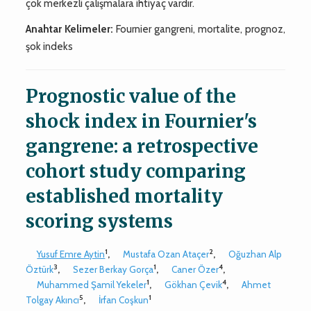
çok merkezli çalışmalara ihtiyaç vardır.
Anahtar Kelimeler:
Fournier gangreni, mortalite, prognoz,
şok indeks
Prognostic value of the
shock index in Fournier's
gangrene: a retrospective
cohort study comparing
established mortality
scoring systems
1
2
Yusuf Emre Aytin
,
Mustafa Ozan Ataçer
,
Oğuzhan Alp
3
1
4
Öztürk
,
Sezer Berkay Gorça
,
Caner Özer
,
1
4
Muhammed Şamil Yekeler
,
Gökhan Çevik
,
Ahmet
5
1
Tolgay Akıncı
,
İrfan Coşkun