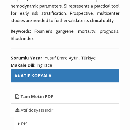
hemodynamic parameters, SI represents a practical tool
for early risk stratification. Prospective, multicenter
studies are needed to further validate its clinical utility.
Keywords:
Fournier's gangrene, mortality, prognosis,
Shock index
Sorumlu Yazar:
Yusuf Emre Aytin, Türkiye
Makale Dili:
İngilizce
ATIF KOPYALA
Tam Metin PDF
Atıf dosyası indir
RIS