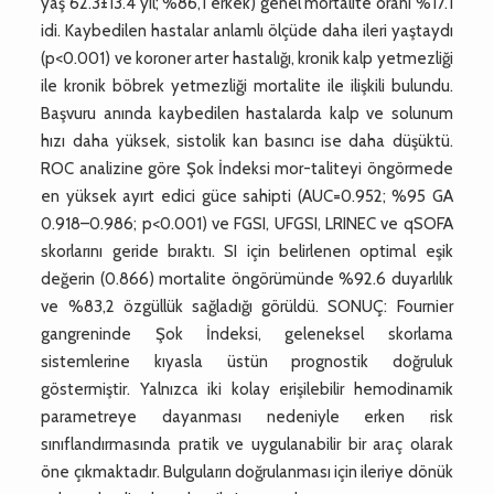
yaş 62.3±13.4 yıl; %86,1 erkek) genel mortalite oranı %17.1
idi. Kaybedilen hastalar anlamlı ölçüde daha ileri yaştaydı
(p<0.001) ve koroner arter hastalığı, kronik kalp yetmezliği
ile kronik böbrek yetmezliği mortalite ile ilişkili bulundu.
Başvuru anında kaybedilen hastalarda kalp ve solunum
hızı daha yüksek, sistolik kan basıncı ise daha düşüktü.
ROC analizine göre Şok İndeksi mor-taliteyi öngörmede
en yüksek ayırt edici güce sahipti (AUC=0.952; %95 GA
0.918–0.986; p<0.001) ve FGSI, UFGSI, LRINEC ve qSOFA
skorlarını geride bıraktı. SI için belirlenen optimal eşik
değerin (0.866) mortalite öngörümünde %92.6 duyarlılık
ve %83,2 özgüllük sağladığı görüldü. SONUÇ: Fournier
gangreninde Şok İndeksi, geleneksel skorlama
sistemlerine kıyasla üstün prognostik doğruluk
göstermiştir. Yalnızca iki kolay erişilebilir hemodinamik
parametreye dayanması nedeniyle erken risk
sınıflandırmasında pratik ve uygulanabilir bir araç olarak
öne çıkmaktadır. Bulguların doğrulanması için ileriye dönük