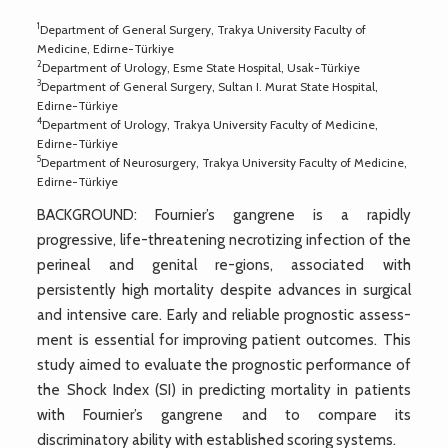
1
Department of General Surgery, Trakya University Faculty of
Medicine, Edirne-Türkiye
2
Department of Urology, Esme State Hospital, Usak-Türkiye
3
Department of General Surgery, Sultan I. Murat State Hospital,
Edirne-Türkiye
4
Department of Urology, Trakya University Faculty of Medicine,
Edirne-Türkiye
5
Department of Neurosurgery, Trakya University Faculty of Medicine,
Edirne-Türkiye
BACKGROUND: Fournier’s gangrene is a rapidly
progressive, life-threatening necrotizing infection of the
perineal and genital re-gions, associated with
persistently high mortality despite advances in surgical
and intensive care. Early and reliable prognostic assess-
ment is essential for improving patient outcomes. This
study aimed to evaluate the prognostic performance of
the Shock Index (SI) in predicting mortality in patients
with Fournier’s gangrene and to compare its
discriminatory ability with established scoring systems.