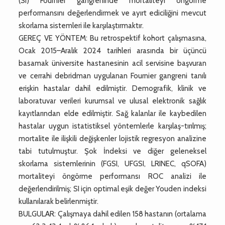
(SI) Fournier gangreninde mortaliteyi öngörme
performansını değerlendirmek ve ayırt ediciliğini mevcut
skorlama sistemleri ile karşılaştırmaktır.
GEREÇ VE YÖNTEM: Bu retrospektif kohort çalışmasına,
Ocak 2015–Aralık 2024 tarihleri arasında bir üçüncü
basamak üniversite hastanesinin acil servisine başvuran
ve cerrahi debridman uygulanan Fournier gangreni tanılı
erişkin hastalar dahil edilmiştir. Demografik, klinik ve
laboratuvar verileri kurumsal ve ulusal elektronik sağlık
kayıtlarından elde edilmiştir. Sağ kalanlar ile kaybedilen
hastalar uygun istatistiksel yöntemlerle karşılaş-tırılmış;
mortalite ile ilişkili değişkenler lojistik regresyon analizine
tabi tutulmuştur. Şok İndeksi ve diğer geleneksel
skorlama sistemlerinin (FGSI, UFGSI, LRINEC, qSOFA)
mortaliteyi öngörme performansı ROC analizi ile
değerlendirilmiş; SI için optimal eşik değer Youden indeksi
kullanılarak belirlenmiştir.
BULGULAR: Çalışmaya dahil edilen 158 hastanın (ortalama