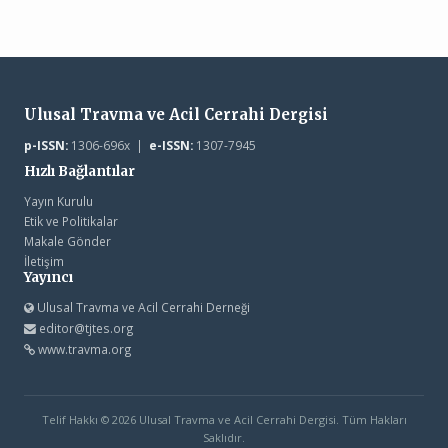
Ulusal Travma ve Acil Cerrahi Dergisi
p-ISSN:
1306-696x |
e-ISSN:
1307-7945
Hızlı Bağlantılar
Yayın Kurulu
Etik ve Politikalar
Makale Gönder
İletişim
Yayıncı
Ulusal Travma ve Acil Cerrahi Derneği
editor@tjtes.org
www.travma.org
Telif Hakkı © 2026 Ulusal Travma ve Acil Cerrahi Dergisi. Tüm Hakları
Saklıdır.