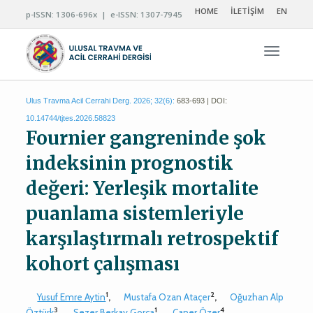
HOME
İLETİŞİM
EN
p-ISSN: 1306-696x | e-ISSN: 1307-7945
Navigas
Ulus Travma Acil Cerrahi Derg. 2026; 32(6):
683-693 | DOI:
10.14744/tjtes.2026.58823
Fournier gangreninde şok
indeksinin prognostik
değeri: Yerleşik mortalite
puanlama sistemleriyle
karşılaştırmalı retrospektif
kohort çalışması
1
2
Yusuf Emre Aytin
,
Mustafa Ozan Ataçer
,
Oğuzhan Alp
3
1
4
Öztürk
,
Sezer Berkay Gorça
,
Caner Özer
,