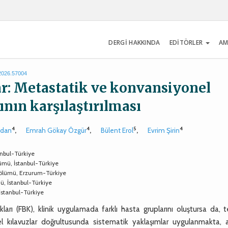
DERGİ HAKKINDA
EDİTÖRLER
AM
.2026.57004
ar: Metastatik ve konvansiyonel
ının karşılaştırılması
4
4
5
4
ydan
,
Emrah Gökay Özgür
,
Bülent Erol
,
Evrim Şirin
anbul-Türkiye
lümü, İstanbul-Türkiye
Bölümü, Erzurum-Türkiye
ü, İstanbul-Türkiye
İstanbul-Türkiye
rı (FBK), klinik uygulamada farklı hasta gruplarını oluştursa da, t
cel kılavuzlar doğrultusunda sistematik yaklaşımlar uygulanmakta, 