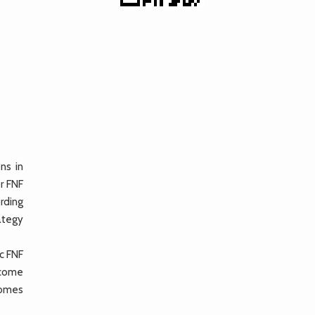
ns in
r FNF
rding
ategy
c FNF
tcome
comes