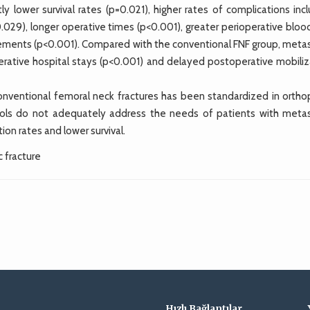
y lower survival rates (p=0.021), higher rates of complications inc
029), longer operative times (p<0.001), greater perioperative blood
irements (p<0.001). Compared with the conventional FNF group, metas
rative hospital stays (p<0.001) and delayed postoperative mobiliz
entional femoral neck fractures has been standardized in ortho
ocols do not adequately address the needs of patients with metas
on rates and lower survival.
c fracture
Hızlı Bağlantılar