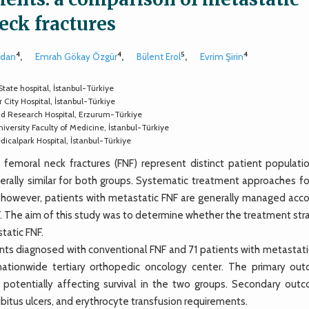
eck fractures
4
4
5
4
ydan
,
Emrah Gökay Özgür
,
Bülent Erol
,
Evrim Şirin
ate hospital, İstanbul-Türkiye
 City Hospital, İstanbul-Türkiye
d Research Hospital, Erzurum-Türkiye
ersity Faculty of Medicine, İstanbul-Türkiye
calpark Hospital, İstanbul-Türkiye
moral neck fractures (FNF) represent distinct patient populatio
nerally similar for both groups. Systematic treatment approaches fo
s; however, patients with metastatic FNF are generally managed acco
. The aim of this study was to determine whether the treatment str
tatic FNF.
ts diagnosed with conventional FNF and 71 patients with metastati
ationwide tertiary orthopedic oncology center. The primary ou
 potentially affecting survival in the two groups. Secondary out
bitus ulcers, and erythrocyte transfusion requirements.