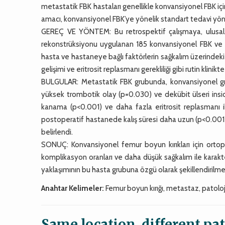
metastatik FBK hastaları genellikle konvansiyonel FBK iç
amacı, konvansiyonel FBK’ye yönelik standart tedavi yöne
GEREÇ VE YÖNTEM: Bu retrospektif çalışmaya, ulusal d
rekonstrüksiyonu uygulanan 185 konvansiyonel FBK ve 71
hasta ve hastaneye bağlı faktörlerin sağkalım üzerindeki et
gelişimi ve eritrosit replasmanı gerekliliği gibi rutin klinikt
BULGULAR: Metastatik FBK grubunda, konvansiyonel grub
yüksek trombotik olay (p=0.030) ve dekübit ülseri ins
kanama (p<0.001) ve daha fazla eritrosit replasmanı i
postoperatif hastanede kalış süresi daha uzun (p<0.001
belirlendi.
SONUÇ: Konvansiyonel femur boyun kırıkları için ortope
komplikasyon oranları ve daha düşük sağkalım ile kara
yaklaşımının bu hasta grubuna özgü olarak şekillendirilmes
Anahtar Kelimeler:
Femur boyun kırığı, metastaz, patoloji
Same location, different pa