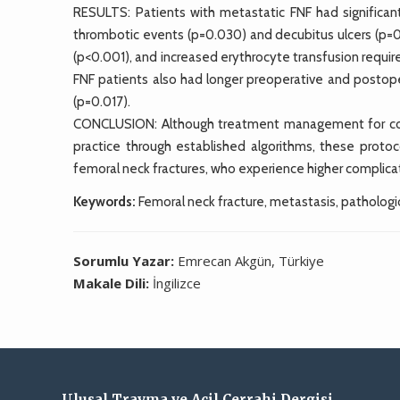
RESULTS: Patients with metastatic FNF had significantl
thrombotic events (p=0.030) and decubitus ulcers (p=0.
(p<0.001), and increased erythrocyte transfusion requ
FNF patients also had longer preoperative and postope
(p=0.017).
CONCLUSION: Although treatment management for conv
practice through established algorithms, these prot
femoral neck fractures, who experience higher complicati
Keywords:
Femoral neck fracture, metastasis, pathologi
Sorumlu Yazar:
Emrecan Akgün, Türkiye
Makale Dili:
İngilizce
Ulusal Travma ve Acil Cerrahi Dergisi