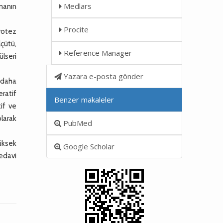
Medlars
şmanın
Procite
rotez
ütü,
Reference Manager
̈lseri
Yazara e-posta gönder
 daha
eratif
Benzer makaleler
if ve
olarak
PubMed
üksek
Google Scholar
Tedavi