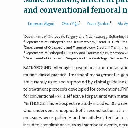
and conventional femoral n
1
2
3
Emrecan Akgün
,
Okan Yiğit
,
Yavuz Şahbat
,
Alp A
1
Department of Orthopedic Surgery and Traumatology, Sultanbeyli St
2
Department of Orthopedic and Traumatology, Kartal Dr. Lutfi Kirdar
3
Department of Orthopedic and Traumatology, Erzurum Training an
4
Department of Orthopedic Surgery and Traumatology, Marmara Univ
5
Department of Orthopedic Surgery and Traumatology, Göztepe Medi
BACKGROUND: Although conventional and metastatic fe
routine clinical practice, treatment management is ge
are currently used and supported by clinical guideline
to treatment protocols developed for conventional FNF
for conventional FNF is effective for patients with metas
METHODS: This retrospective study included 185 patien
who underwent endoprosthetic reconstruction at a n
measures were patient- and hospital-related factors
included complications such as thrombotic events, decu