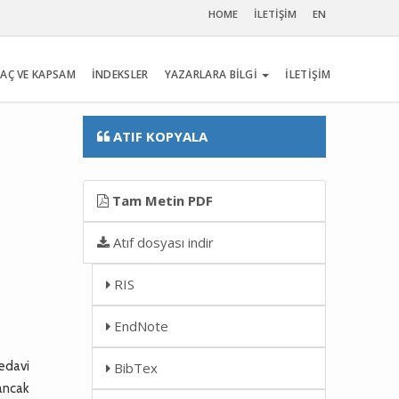
HOME
İLETİŞİM
EN
AÇ VE KAPSAM
İNDEKSLER
YAZARLARA BİLGİ
İLETİŞİM
ATIF KOPYALA
Tam Metin PDF
Atıf dosyası indir
RIS
EndNote
edavi
BibTex
ancak