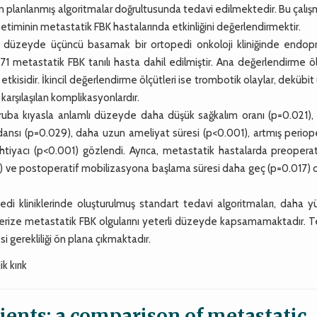
in planlanmış algoritmalar doğrultusunda tedavi edilmektedir. Bu çalı
timinin metastatik FBK hastalarında etkinliğini değerlendirmektir.
üzeyde üçüncü basamak bir ortopedi onkoloji kliniğinde endop
 metastatik FBK tanılı hasta dahil edilmiştir. Ana değerlendirme ölç
kisidir. İkincil değerlendirme ölçütleri ise trombotik olaylar, dekübit u
e karşılaşılan komplikasyonlardır.
a kıyasla anlamlı düzeyde daha düşük sağkalım oranı (p=0.021),
idansı (p=0.029), daha uzun ameliyat süresi (p<0.001), artmış periop
htiyacı (p<0.001) gözlendi. Ayrıca, metastatik hastalarda preoperat
) ve postoperatif mobilizasyona başlama süresi daha geç (p=0.017) 
di kliniklerinde oluşturulmuş standart tedavi algoritmaları, daha y
kterize metastatik FBK olgularını yeterli düzeyde kapsamamaktadır. 
i gerekliliği ön plana çıkmaktadır.
k kırık
tients: a comparison of metastatic