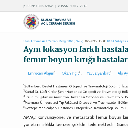
p-ISSN: 1306-696x | e-ISSN: 1307-7945
Ulus Travma Acil Cerrahi Derg. 2026; 32(7):
827-835 | DOI:
10.14744/tjtes
Aynı lokasyon farklı hastal
femur boyun kırığı hastalar
1
2
3
Emrecan Akgün
,
Okan Yiğit
,
Yavuz Şahbat
,
Alp A
1
Sultanbeyli Devlet Hastanesi Ortopedi ve Travmatoloji Bölümü, İst
2
Kartal Dr. Lütfi Kırdar Şehir Hastanesi Ortopedi ve Travmatoloji Bö
3
Erzurum Eğitim ve Araştırma Hastanesi Ortopedi ve Travmatoloji 
4
Marmara Üniversitesi Tıp Fakültesi Ortopedi ve Travmatoloji Bölüm
5
Göztepe Medicalpark Hastanesi Ortopedi ve Travmatoloji Bölümü, 
AMAÇ: Konvansiyonel ve metastatik femur boyun kırıkla
yönetimi sıklıkla benzer şekilde ilerlemektedir. Gün