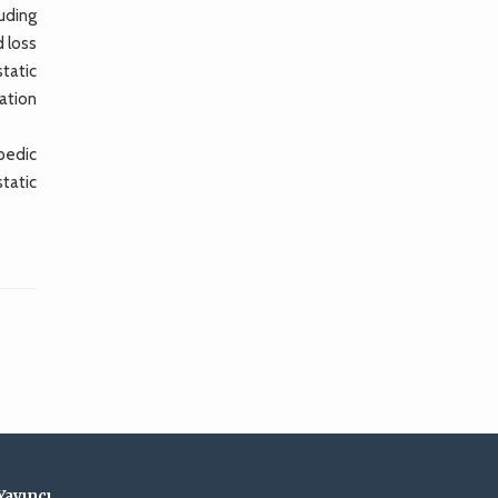
luding
 loss
tatic
ation
pedic
tatic
Yayıncı