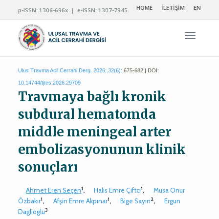
HOME
İLETİŞİM
EN
p-ISSN: 1306-696x | e-ISSN: 1307-7945
Navigas
Ulus Travma Acil Cerrahi Derg. 2026; 32(6):
675-682 | DOI:
10.14744/tjtes.2026.29709
Travmaya bağlı kronik
subdural hematomda
middle meningeal arter
embolizasyonunun klinik
sonuçları
1
1
Ahmet Eren Seçen
,
Halis Emre Çiftci
,
Musa Onur
1
1
2
Özbakır
,
Afşin Emre Akpınar
,
Bige Sayın
,
Ergun
3
Daglioglu