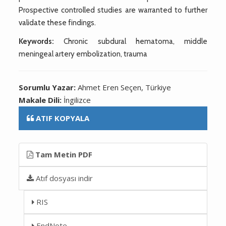
Prospective controlled studies are warranted to further
validate these findings.
Keywords:
Chronic subdural hematoma, middle
meningeal artery embolization, trauma
Sorumlu Yazar:
Ahmet Eren Seçen, Türkiye
Makale Dili:
İngilizce
ATIF KOPYALA
Tam Metin PDF
Atıf dosyası indir
RIS
EndNote