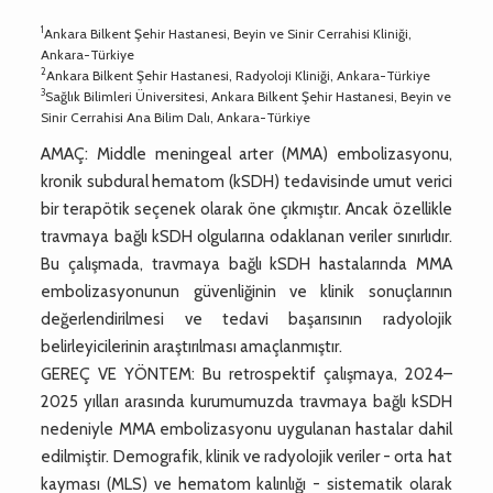
1
Ankara Bilkent Şehir Hastanesi, Beyin ve Sinir Cerrahisi Kliniği,
Ankara-Türkiye
2
Ankara Bilkent Şehir Hastanesi, Radyoloji Kliniği, Ankara-Türkiye
3
Sağlık Bilimleri Üniversitesi, Ankara Bilkent Şehir Hastanesi, Beyin ve
Sinir Cerrahisi Ana Bilim Dalı, Ankara-Türkiye
AMAÇ: Middle meningeal arter (MMA) embolizasyonu,
kronik subdural hematom (kSDH) tedavisinde umut verici
bir terapötik seçenek olarak öne çıkmıştır. Ancak özellikle
travmaya bağlı kSDH olgularına odaklanan veriler sınırlıdır.
Bu çalışmada, travmaya bağlı kSDH hastalarında MMA
embolizasyonunun güvenliğinin ve klinik sonuçlarının
değerlendirilmesi ve tedavi başarısının radyolojik
belirleyicilerinin araştırılması amaçlanmıştır.
GEREÇ VE YÖNTEM: Bu retrospektif çalışmaya, 2024–
2025 yılları arasında kurumumuzda travmaya bağlı kSDH
nedeniyle MMA embolizasyonu uygulanan hastalar dahil
edilmiştir. Demografik, klinik ve radyolojik veriler - orta hat
kayması (MLS) ve hematom kalınlığı - sistematik olarak