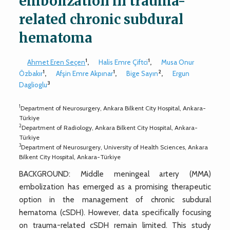
embolization in trauma-
related chronic subdural
hematoma
1
1
Ahmet Eren Seçen
,
Halis Emre Çiftci
,
Musa Onur
1
1
2
Özbakır
,
Afşin Emre Akpınar
,
Bige Sayın
,
Ergun
3
Daglioglu
1
Department of Neurosurgery, Ankara Bilkent City Hospital, Ankara-
Türkiye
2
Department of Radiology, Ankara Bilkent City Hospital, Ankara-
Türkiye
3
Department of Neurosurgery, University of Health Sciences, Ankara
Bilkent City Hospital, Ankara-Türkiye
BACKGROUND: Middle meningeal artery (MMA)
embolization has emerged as a promising therapeutic
option in the management of chronic subdural
hematoma (cSDH). However, data specifically focusing
on trauma-related cSDH remain limited. This study