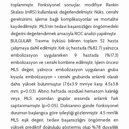
toplanmıştır. Fonksiyonel sonuçlar, modifiye Rankin
Skalası (mRS) kullanılarak değerlendirilmiştir. Nüks, cerrahi
gereksinimi, işleme bağlı komplikasyonlar ve mortalite
kaydedilmiştir. MLS’nin tedavi başarısızlığını öngörmedeki
değerini değerlendirmek amacıyla ROC analizi yapılmıştır.
BULGULAR: Travma öyküsü bilinen toplam 52 hasta
çalışmaya dahil edilmiştir. Kırk üç hastada (%82.7) yalnızca
embolizasyon uygulanırken 9 hastada (%17.3)
embolizasyon ve cerrahi kombine edilmiştir. İşlem öncesi
MLS değeri, yalnızca embolizasyon uygulanan gruba
kıyasla embolizasyon + cerrahi grubunda anlamlı olarak
daha yüksek bulunmuştur (7.6±3.9 mm’ye karşı 4.5±3.8
mm; p=0.03). Altıncı haftada rezidüel hematom kalınlığı
veya MLS açısından gruplar arasında anlamlı fark
saptanmamıştır (p>0.05). Doksanıncı günde fonksiyonel
durumun başlangıca göre iyileştiği gözlenmiştir. 4.5 mm’lik
MLS eşik değeri, tedavi başarısızlığını öngörmede en
yüksek prediktif doğruluğu göstermiş olup %78 duyarlılık