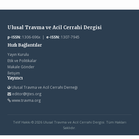
Ulusal Travma ve Acil Cerrahi Dergisi
p-ISSN:
1306-696x |
e-ISSN:
1307-7945
Hızlı Bağlantılar
Yayın Kurulu
Etik ve Politikalar
Makale Gönder
İletişim
Yayıncı
Ulusal Travma ve Acil Cerrahi Derneği
editor@tjtes.org
www.travma.org
Telif Hakkı © 2026 Ulusal Travma ve Acil Cerrahi Dergisi. Tüm Hakları
Saklıdır.