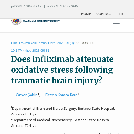
p-ISSN: 1306-696x | e-ISSN: 1307-7945
HOME
CONTACT
TR
Toggle n
Ulus Travma Acil Cerrahi Derg. 2025; 31(9):
831-838 | DOI:
10.14744/tjtes.2025.99881
Does infliximab attenuate
oxidative stress following
traumatic brain injury?
1
2
Ömer Şahin
,
Fatma Karaca Kara
1
Department of Brain and Nerve Surgery, Bestepe State Hospital,
Ankara-Türkiye
2
Department of Medical Biochemistry, Bestepe State Hospital,
Ankara-Türkiye