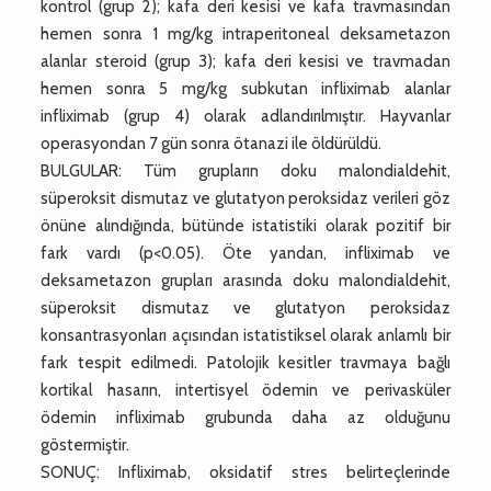
kontrol (grup 2); kafa deri kesisi ve kafa travmasından
hemen sonra 1 mg/kg intraperitoneal deksametazon
alanlar steroid (grup 3); kafa deri kesisi ve travmadan
hemen sonra 5 mg/kg subkutan infliximab alanlar
infliximab (grup 4) olarak adlandırılmıştır. Hayvanlar
operasyondan 7 gün sonra ötanazi ile öldürüldü.
BULGULAR: Tüm grupların doku malondialdehit,
süperoksit dismutaz ve glutatyon peroksidaz verileri göz
önüne alındığında, bütünde istatistiki olarak pozitif bir
fark vardı (p<0.05). Öte yandan, infliximab ve
deksametazon grupları arasında doku malondialdehit,
süperoksit dismutaz ve glutatyon peroksidaz
konsantrasyonları açısından istatistiksel olarak anlamlı bir
fark tespit edilmedi. Patolojik kesitler travmaya bağlı
kortikal hasarın, intertisyel ödemin ve perivasküler
ödemin infliximab grubunda daha az olduğunu
göstermiştir.
SONUÇ: Infliximab, oksidatif stres belirteçlerinde