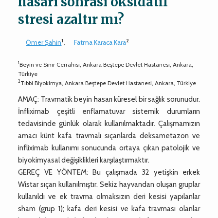
hasarı sonrası oksidatif
stresi azaltır mı?
1
2
Ömer Şahin
,
Fatma Karaca Kara
1
Beyin ve Sinir Cerrahisi, Ankara Beştepe Devlet Hastanesi, Ankara,
Türkiye
2
Tıbbi Biyokimya, Ankara Beştepe Devlet Hastanesi, Ankara, Türkiye
AMAÇ: Travmatik beyin hasarı küresel bir sağlık sorunudur.
İnfliximab çeşitli enflamatuvar sistemik durumların
tedavisinde günlük olarak kullanılmaktadır. Çalışmamızın
amacı künt kafa travmalı sıçanlarda deksametazon ve
infliximab kullanımı sonucunda ortaya çıkan patolojik ve
biyokimyasal değişiklikleri karşılaştırmaktır.
GEREÇ VE YÖNTEM: Bu çalışmada 32 yetişkin erkek
Wistar sıçan kullanılmıştır. Sekiz hayvandan oluşan gruplar
kullanıldı ve ek travma olmaksızın deri kesisi yapılanlar
sham (grup 1); kafa deri kesisi ve kafa travması olanlar