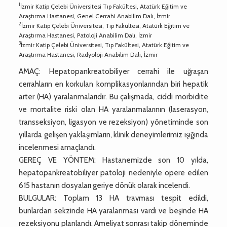
1
İzmir Katip Çelebi Üniversitesi Tıp Fakültesi, Atatürk Eğitim ve
Araştırma Hastanesi, Genel Cerrahi Anabilim Dalı, İzmir
2
İzmir Katip Çelebi Üniversitesi, Tıp Fakültesi, Atatürk Eğitim ve
Araştırma Hastanesi, Patoloji Anabilim Dalı, İzmir
3
İzmir Katip Çelebi Üniversitesi, Tıp Fakültesi, Atatürk Eğitim ve
Araştırma Hastanesi, Radyoloji Anabilim Dalı, İzmir
AMAÇ: Hepatopankreatobiliyer cerrahi ile uğraşan
cerrahların en korkulan komplikasyonlarından biri hepatik
arter (HA) yaralanmalarıdır. Bu çalışmada, ciddi morbidite
ve mortalite riski olan HA yaralanmalarının (laserasyon,
transseksiyon, ligasyon ve rezeksiyon) yönetiminde son
yıllarda gelişen yaklaşımların, klinik deneyimlerimiz ışığında
incelenmesi amaçlandı.
GEREÇ VE YÖNTEM: Hastanemizde son 10 yılda,
hepatopankreatobiliyer patoloji nedeniyle opere edilen
615 hastanın dosyaları geriye dönük olarak incelendi.
BULGULAR: Toplam 13 HA travması tespit edildi,
bunlardan sekzinde HA yaralanması vardı ve beşinde HA
rezeksiyonu planlandı. Ameliyat sonrası takip döneminde