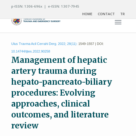
p-ISSN: 1306-696x | e-ISSN: 1307-7945
HOME
CONTACT
TR
Toggle n
Ulus Travma Acil Cerrahi Derg. 2022; 28(11):
1549-1557 | DOI:
10.14744/tjtes.2022.90258
Management of hepatic
artery trauma during
hepato-pancreato-biliary
procedures: Evolving
approaches, clinical
outcomes, and literature
review