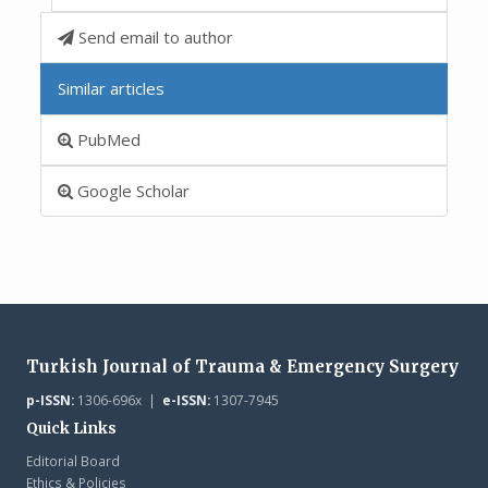
Send email to author
Similar articles
PubMed
Google Scholar
Turkish Journal of Trauma & Emergency Surgery
p-ISSN:
1306-696x |
e-ISSN:
1307-7945
Quick Links
Editorial Board
Ethics & Policies