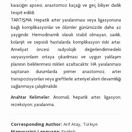
karaciğer apsesi, anastomoz kaçağı ve geç biliyer darlık
tespit edildi.
TARTIŞMA: Hepatik arter yaralanması veya ligasyonuna
bağlı komplikasyonlar ve ölümler günümüzde daha az
yaygındır. Hemodinamik olarak stabil olmayan, sarılık,
kolanjit ve sepsisli hastalarda komplikasyon riski artar.
Ameliyat öncesi radyolojik değerlendirmedeki
varyasyonların ortaya çıkarılması ve uygun yaklaşım
planının belirlenmesi riskleri azaltacaktır. HA yaralanması
saptanan durumlarda primer anastomoz, arter
transpozisyonları veya greftlerle arteriyel akım devamlılığı
sağlanmaya çalışılmalıdır.
Anahtar Kelimeler:
Anomali, hepatik arter, ligasyon;
rezeksiyon; yaralanma.
Corresponding Author:
Arif Atay, Türkiye
Manuscript Language:
English