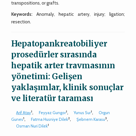
transpositions, or grafts.
Keywords:
Anomaly, hepatic artery, injury; ligation;
resection.
Hepatopankreatobiliyer
prosedürler sırasında
hepatik arter travmasının
yönetimi: Gelişen
yaklaşımlar, klinik sonuçlar
ve literatür taraması
1
1
1
Arif Atay
,
Feyyaz Gungor
,
Yunus Sur
,
Orgun
1
2
3
Gunes
,
Fatma Husniye Dilek
,
Şebnem Karasu
,
1
Osman Nuri Dilek