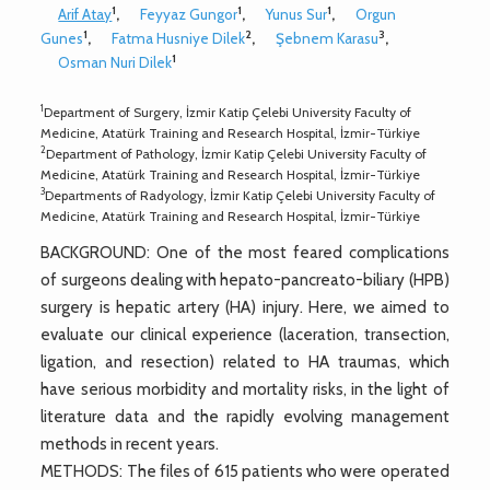
1
1
1
Arif Atay
,
Feyyaz Gungor
,
Yunus Sur
,
Orgun
1
2
3
Gunes
,
Fatma Husniye Dilek
,
Şebnem Karasu
,
1
Osman Nuri Dilek
1
Department of Surgery, İzmir Katip Çelebi University Faculty of
Medicine, Atatürk Training and Research Hospital, İzmir-Türkiye
2
Department of Pathology, İzmir Katip Çelebi University Faculty of
Medicine, Atatürk Training and Research Hospital, İzmir-Türkiye
3
Departments of Radyology, İzmir Katip Çelebi University Faculty of
Medicine, Atatürk Training and Research Hospital, İzmir-Türkiye
BACKGROUND: One of the most feared complications
of surgeons dealing with hepato-pancreato-biliary (HPB)
surgery is hepatic artery (HA) injury. Here, we aimed to
evaluate our clinical experience (laceration, transection,
ligation, and resection) related to HA traumas, which
have serious morbidity and mortality risks, in the light of
literature data and the rapidly evolving management
methods in recent years.
METHODS: The files of 615 patients who were operated