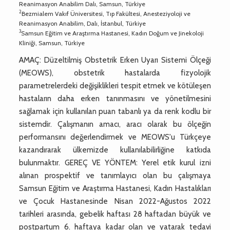
Reanimasyon Anabilim Dalı, Samsun, Türkiye
2
Bezmialem Vakıf Üniversitesi, Tıp Fakültesi, Anesteziyoloji ve
Reanimasyon Anabilim, Dalı, İstanbul, Türkiye
3
Samsun Eğitim ve Araştırma Hastanesi, Kadın Doğum ve Jinekoloji
Kliniği, Samsun, Türkiye
AMAÇ: Düzeltilmiş Obstetrik Erken Uyarı Sistemi Ölçeği
(MEOWS), obstetrik hastalarda fizyolojik
parametrelerdeki değişiklikleri tespit etmek ve kötüleşen
hastaların daha erken tanınmasını ve yönetilmesini
sağlamak için kullanılan puan tabanlı ya da renk kodlu bir
sistemdir. Çalışmanın amacı, aracı olarak bu ölçeğin
performansını değerlendirmek ve MEOWS'u Türkçeye
kazandırarak ülkemizde kullanılabilirliğine katkıda
bulunmaktır. GEREÇ VE YÖNTEM: Yerel etik kurul izni
alınan prospektif ve tanımlayıcı olan bu çalışmaya
Samsun Eğitim ve Araştırma Hastanesi, Kadın Hastalıkları
ve Çocuk Hastanesinde Nisan 2022-Ağustos 2022
tarihleri arasında, gebelik haftası 28 haftadan büyük ve
postpartum 6. haftaya kadar olan ve yatarak tedavi