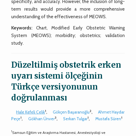
specificity, and accuracy. However, the inclusion of long-
term results would provide a more comprehensive
understanding of the effectiveness of MEOWS.
Keywords:
Chart, Modified Early Obstetric Warning
System (MEOWS); morbidity; obstetrics; validation
study.
Düzeltilmiş obstetrik erken
uyarı sistemi ölçeğinin
Türkçe versiyonunun
doğrulanması
1
2
Hale Kefeli Çelik
,
Gökçen Başaranoğlu
,
Ahmet Haydar
1
3
1
1
Peçe
,
Gökhan Ünver
,
Serkan Tulgar
,
Mustafa Süren
1
Samsun Eğitim ve Araştırma Hastanesi, Anesteziyoloji ve