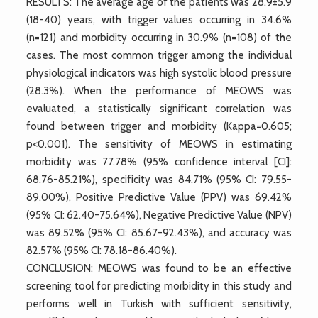
RESULTS: The average age of the patients was 28.9±5.9
(18-40) years, with trigger values occurring in 34.6%
(n=121) and morbidity occurring in 30.9% (n=108) of the
cases. The most common trigger among the individual
physiological indicators was high systolic blood pressure
(28.3%). When the performance of MEOWS was
evaluated, a statistically significant correlation was
found between trigger and morbidity (Kappa=0.605;
p<0.001). The sensitivity of MEOWS in estimating
morbidity was 77.78% (95% confidence interval [CI]:
68.76-85.21%), specificity was 84.71% (95% CI: 79.55-
89.00%), Positive Predictive Value (PPV) was 69.42%
(95% CI: 62.40-75.64%), Negative Predictive Value (NPV)
was 89.52% (95% CI: 85.67-92.43%), and accuracy was
82.57% (95% CI: 78.18-86.40%).
CONCLUSION: MEOWS was found to be an effective
screening tool for predicting morbidity in this study and
performs well in Turkish with sufficient sensitivity,