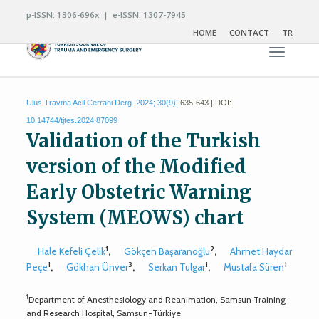
p-ISSN: 1306-696x | e-ISSN: 1307-7945
HOME
CONTACT
TR
Toggle n
Ulus Travma Acil Cerrahi Derg. 2024; 30(9):
635-643 | DOI:
10.14744/tjtes.2024.87099
Validation of the Turkish
version of the Modified
Early Obstetric Warning
System (MEOWS) chart
1
2
Hale Kefeli Çelik
,
Gökçen Başaranoğlu
,
Ahmet Haydar
1
3
1
1
Peçe
,
Gökhan Ünver
,
Serkan Tulgar
,
Mustafa Süren
1
Department of Anesthesiology and Reanimation, Samsun Training
and Research Hospital, Samsun-Türkiye