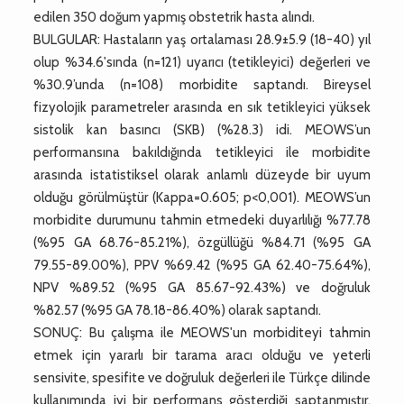
edilen 350 doğum yapmış obstetrik hasta alındı.
BULGULAR: Hastaların yaş ortalaması 28.9±5.9 (18-40) yıl
olup %34.6'sında (n=121) uyarıcı (tetikleyici) değerleri ve
%30.9’unda (n=108) morbidite saptandı. Bireysel
fizyolojik parametreler arasında en sık tetikleyici yüksek
sistolik kan basıncı (SKB) (%28.3) idi. MEOWS’un
performansına bakıldığında tetikleyici ile morbidite
arasında istatistiksel olarak anlamlı düzeyde bir uyum
olduğu görülmüştür (Kappa=0.605; p<0,001). MEOWS’un
morbidite durumunu tahmin etmedeki duyarlılığı %77.78
(%95 GA 68.76-85.21%), özgüllüğü %84.71 (%95 GA
79.55-89.00%), PPV %69.42 (%95 GA 62.40-75.64%),
NPV %89.52 (%95 GA 85.67-92.43%) ve doğruluk
%82.57 (%95 GA 78.18-86.40%) olarak saptandı.
SONUÇ: Bu çalışma ile MEOWS'un morbiditeyi tahmin
etmek için yararlı bir tarama aracı olduğu ve yeterli
sensivite, spesifite ve doğruluk değerleri ile Türkçe dilinde
kullanımında iyi bir performans gösterdiği saptanmıştır.