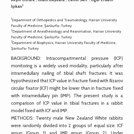
1
Işıkan
1
Department of Orthopedics and Traumatology, Harran University
Faculty of Medicine, Şanlıurfa-Turkey
2
Department of Anesthesiology and Reanimation, Harran University
Faculty of Medicine, Şanlıurfa-Turkey
3
Department of Biophysics, Harran University Faculty of Medicine,
Şanlıurfa-Turkey
BACKGROUND: Intracompartmental pressure (ICP)
monitoring is a widely used modality, particularly after
intramedullary nailing of tibial shaft fractures. It was
hypothesized that ICP value in fracture fixed with Ilizarov
circular fixator (ICF) might be lower than in fracture fixed
with intramedullary pin (IMP). The present study is a
comparison of ICP value in tibial fractures in a rabbit
model fixed with ICF and IMP.
METHODS: Twenty male New Zealand White rabbits
were randomly divided into 2 groups of equal size: ICF
group (Group 1) and IMP group (Group 2). Under