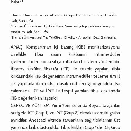
1
Işıkan
1
Harran Üniversitesi Tıp Fakültesi, Ortopedi ve Travmatoloji Anabilim
Dalı, Şanlıurfa
2
Harran Üniversitesi Tıp Fakültesi, Anesteziyoloji ve Reanimasyon
Anabilim Dalı, Şanlıurfa
3
Harran Üniversitesi Tıp Fakültesi, Biyofizik Anabilim Dalı, Şanlıurfa
AMAÇ: Kompartman içi basınç (KİB) monitarizasyonu
özellikle tibia cisim kırıklarının intramedüller
çivilemesinden sonra sıkça kullanılan bir izlem yöntemidir.
İlizarov sirküler fiksatör (İCF) ile tespit yapılan tibia
kırıklarındaki KİB değerlerinin intramedüller telleme (İMT)
ile yapılanlardan daha düşük olabileceği öngörüldü. Bu
çalışmada, İCF ve İMT ile tespit yapılan tibia kırıklarında
KİB değerleri karşılaştırıldı.
GEREÇ VE YÖNTEM: Yirmi Yeni Zelenda Beyaz tavşanları
rastgele İCF (Grup 1) ve İMT (Grup 2) olmak üzere iki gruba
ayrıldılar. Anestezi altında tavşanların sağ tibialarının üst
yarısında kırık oluşturuldu. Tibia kırıkları Grup 1’de İCF, Grup