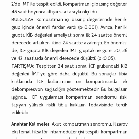
2’de İMT ile tespit edildi. Kompartman içi basınç değerleri
48 saat boyunca altışar saat arayla ölçüldü.
BULGULAR: Kompartman içi basınç değerlerinde her iki
grup içinde önemli farklar vardı (p<0.001). Ayrıca, her iki
grupta KİB değerleri ameliyat sonra ilk 24 saatte önemli
derecede artarken, ikinci 24 saatte azalmıştı. En önemlisi
de, İCF grupta KİB değerleri İMT gruptakine göre, 30, 36
ve 42. saatlarda önemli derecede düşüktü (p<0.05).
TARTIŞMA: Tespitten 24 saat sonra, İCF grubundaki KİB
değerleri İMT’ye göre daha düşüktü. Bu sonuçlar tibia
kırıklarında İCF kullanımının ön kompartmanda ek
dekompresyon sağladığını göstermektedir. Bu bulguların
ışığında, İCF uygulaması kompartman sendromu riski
taşıyan yüksek riskli tibia kırıkların tedavisinde tercih
edilebilir.
Anahtar Kelimeler:
Akut kompartman sendromu, İlizarov
eksternal fiksatör, intramedüller çivi tespiti, kompartman