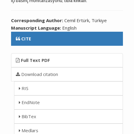
içi basınç monitarizasyonu; tibia kırıkları.
Corresponding Author:
Cemil Ertürk, Türkiye
Manuscript Language:
English
CITE
Full Text PDF
Download citation
RIS
EndNote
BibTex
Medlars