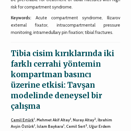
risk for compartment syndrome.
Keywords:
Acute compartment syndrome, Ilizarov
external fixator, intracompartmental pressure
monitoring, intramedullary pin fixation; tibial fractures.
Tibia cisim kırıklarında iki
farklı cerrahi yöntemin
kompartman basıncı
üzerine etkisi: Tavşan
modelinde deneysel bir
çalışma
1
1
2
Cemil Ertürk
, Mehmet Akif Altay
, Nuray Altay
, İbrahim
1
1
3
Avşin Öztürk
, İslam Baykara
, Cemil Sert
, Uğur Erdem