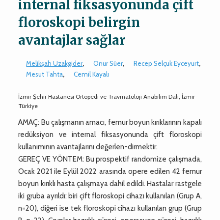
internal fiksasyonunda çift
floroskopi belirgin
avantajlar sağlar
Melikşah Uzakgider
,
Onur Süer
,
Recep Selçuk Eyceyurt
,
Mesut Tahta
,
Cemil Kayalı
İzmir Şehir Hastanesi Ortopedi ve Travmatoloji Anabilim Dalı, İzmir-
Türkiye
AMAÇ: Bu çalışmanın amacı, femur boyun kırıklarının kapalı
redüksiyon ve internal fiksasyonunda çift floroskopi
kullanımının avantajlarını değerlen-dirmektir.
GEREÇ VE YÖNTEM: Bu prospektif randomize çalışmada,
Ocak 2021 ile Eylül 2022 arasında opere edilen 42 femur
boyun kırıklı hasta çalışmaya dahil edildi. Hastalar rastgele
iki gruba ayrıldı: biri çift floroskopi cihazı kullanılan (Grup A,
n=20), diğeri ise tek floroskopi cihazı kullanılan grup (Grup