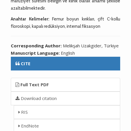
maruziyet süresini belirgin ve klinik olarak anlamlı şekilde
azaltabilmektedir.
Anahtar Kelimeler:
Femur boyun kırıkları, çift C-kollu
floroskopi, kapalı redüksiyon, internal fiksasyon
Corresponding Author:
Melikşah Uzakgider, Türkiye
Manuscript Language:
English
CITE
Full Text PDF
Download citation
RIS
EndNote