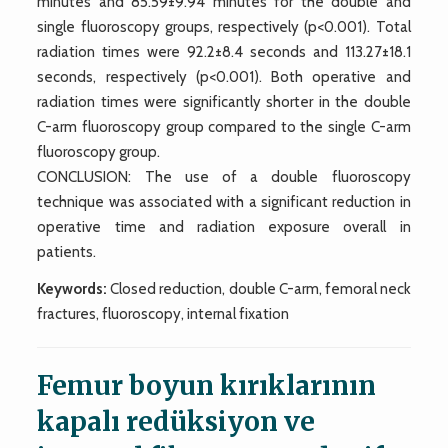
minutes and 85.59±9.94 minutes for the double and
single fluoroscopy groups, respectively (p<0.001). Total
radiation times were 92.2±8.4 seconds and 113.27±18.1
seconds, respectively (p<0.001). Both operative and
radiation times were significantly shorter in the double
C-arm fluoroscopy group compared to the single C-arm
fluoroscopy group.
CONCLUSION: The use of a double fluoroscopy
technique was associated with a significant reduction in
operative time and radiation exposure overall in
patients.
Keywords:
Closed reduction, double C-arm, femoral neck
fractures, fluoroscopy, internal fixation
Femur boyun kırıklarının
kapalı redüksiyon ve