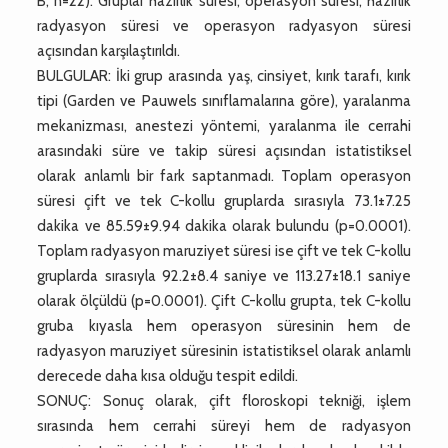
B, n=22). Gruplar hazırlık süresi, operasyon süresi, hazırlık
radyasyon süresi ve operasyon radyasyon süresi
açısından karşılaştırıldı.
BULGULAR: İki grup arasında yaş, cinsiyet, kırık tarafı, kırık
tipi (Garden ve Pauwels sınıflamalarına göre), yaralanma
mekanizması, anestezi yöntemi, yaralanma ile cerrahi
arasındaki süre ve takip süresi açısından istatistiksel
olarak anlamlı bir fark saptanmadı. Toplam operasyon
süresi çift ve tek C-kollu gruplarda sırasıyla 73.1±7.25
dakika ve 85.59±9.94 dakika olarak bulundu (p=0.0001).
Toplam radyasyon maruziyet süresi ise çift ve tek C-kollu
gruplarda sırasıyla 92.2±8.4 saniye ve 113.27±18.1 saniye
olarak ölçüldü (p=0.0001). Çift C-kollu grupta, tek C-kollu
gruba kıyasla hem operasyon süresinin hem de
radyasyon maruziyet süresinin istatistiksel olarak anlamlı
derecede daha kısa olduğu tespit edildi.
SONUÇ: Sonuç olarak, çift floroskopi tekniği, işlem
sırasında hem cerrahi süreyi hem de radyasyon