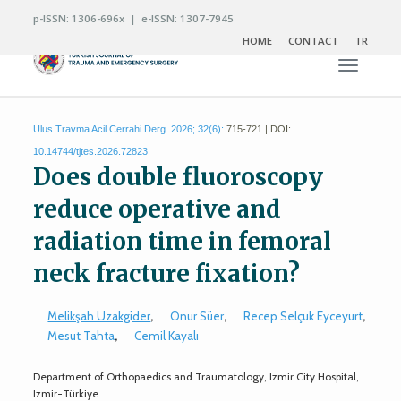
p-ISSN: 1306-696x | e-ISSN: 1307-7945
HOME
CONTACT
TR
Toggle n
Ulus Travma Acil Cerrahi Derg. 2026; 32(6):
715-721 | DOI:
10.14744/tjtes.2026.72823
Does double fluoroscopy
reduce operative and
radiation time in femoral
neck fracture fixation?
Melikşah Uzakgider
,
Onur Süer
,
Recep Selçuk Eyceyurt
,
Mesut Tahta
,
Cemil Kayalı
Department of Orthopaedics and Traumatology, Izmir City Hospital,
Izmir-Türkiye