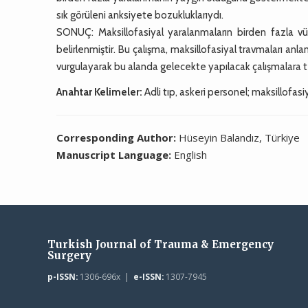
sık görüleni anksiyete bozukluklarıydı.
SONUÇ: Maksillofasiyal yaralanmaların birden fazla vücu
belirlenmiştir. Bu çalışma, maksillofasiyal travmaları an
vurgulayarak bu alanda gelecekte yapılacak çalışmalara t
Anahtar Kelimeler:
Adli tıp, askeri personel; maksillofasi
Corresponding Author:
Hüseyin Balandız, Türkiye
Manuscript Language:
English
Turkish Journal of Trauma & Emergency
Surgery
p-ISSN:
1306-696x |
e-ISSN:
1307-7945