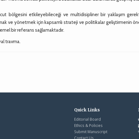
t bölgesini etkileyebileceği ve multidisipliner bir yaklaşım gerekt
lamak ve yönetmek için kapsamlı strateji ve politikalar geliştirmenin ö
emel bir referans sağlamaktadır.
yal travma.
Quick Links
Editorial Board
Ethics & Policies
Submit Manuscript
Contact Us