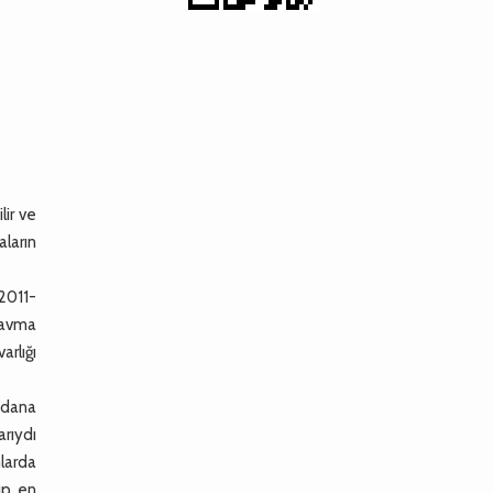
lir ve
ların
 2011-
travma
arlığı
eydana
arıydı
mlarda
up, en