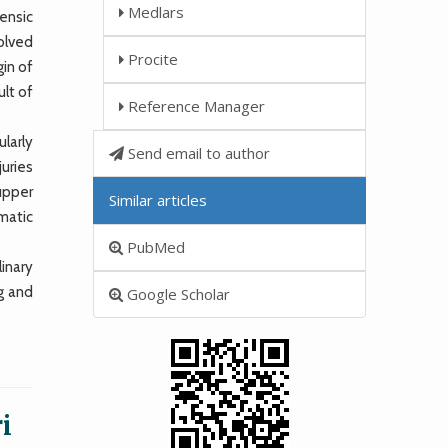
Medlars
ensic
olved
Procite
gin of
ult of
Reference Manager
larly
Send email to author
uries
upper
Similar articles
matic
PubMed
linary
g and
Google Scholar
i