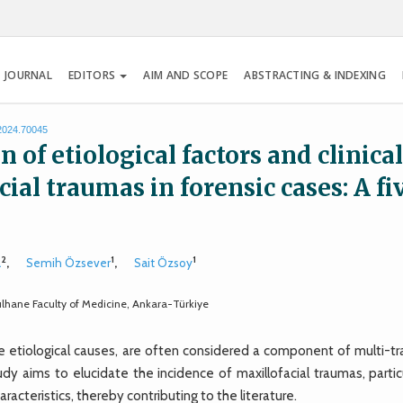
 JOURNAL
EDITORS
AIM AND SCOPE
ABSTRACTING & INDEXING
.2024.70045
f etiological factors and clinica
ial traumas in forensic cases: A fi
2
1
1
a
,
Semih Özsever
,
Sait Özsoy
ulhane Faculty of Medicine, Ankara-Türkiye
rse etiological causes, are often considered a component of multi-t
udy aims to elucidate the incidence of maxillofacial traumas, partic
aracteristics, thereby contributing to the literature.