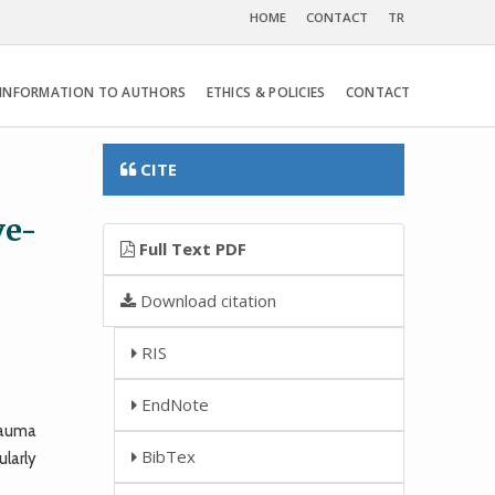
HOME
CONTACT
TR
INFORMATION TO AUTHORS
ETHICS & POLICIES
CONTACT
CITE
l
ve-
Full Text PDF
Download citation
RIS
EndNote
rauma
BibTex
ularly