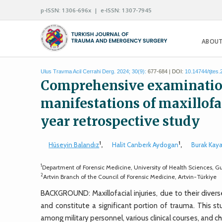
p-ISSN: 1306-696x | e-ISSN: 1307-7945
ABOUT
Ulus Travma Acil Cerrahi Derg. 2024; 30(9):
677-684 | DOI:
10.14744/tjtes
Comprehensive examination o
manifestations of maxillofac
year retrospective study
1
1
Hüseyin Balandız
,
Halit Canberk Aydogan
,
Burak Kay
1
Department of Forensic Medicine, University of Health Sciences, G
2
Artvin Branch of the Council of Forensic Medicine, Artvin-Türkiye
BACKGROUND: Maxillofacial injuries, due to their dive
and constitute a significant portion of trauma. This st
among military personnel, various clinical courses, and ch