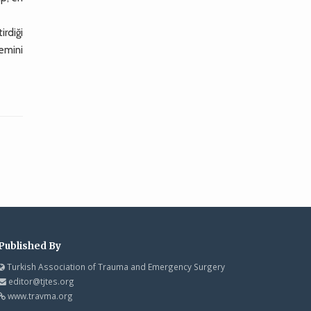
irdiği
nemini
Published By
Turkish Association of Trauma and Emergency Surgery
editor@tjtes.org
www.travma.org