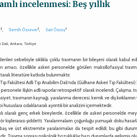
samlı incelenmesi: Beş yıllık
2
1
1
a
,
Semih Özsever
,
Sait Özsoy
m Dalı, Ankara, Türkiye
enleri sebebiyle sıklıkla çoklu travmanın bir bileşeni olarak kabul edi
n amacı, özellikle askeri personelde görülen maksillofasiyal travma
nlatarak literatüre katkıda bulunmaktır.
ıp Fakültesi Adli Tıp Anabilim Dalı'nda (Gülhane Askeri Tıp Fakültesi)
 personele ilişkin adli raporlar retrospektif olarak incelendi. Çalışma, 
iyet, travmanın kaynağı, yaralanma derecesi, kemik ve diş kırıklarının v
i hususlara odaklanarak ayrıntılı bir analizini içermektedir.
ıklı olarak genç erkek bireylerde, özellikle de askeri personelde m
tör kişilerarası şiddetti. Yaralanmaların çoğunluğu yumuşak doku hasarl
 baş ve üst ekstremite yaralanmaları da tespit edildi; bu gibi duru
r. Travma sonrası psikolojik bozukluklar bazı durumlarda gelişmiş ol