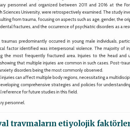
litary personnel and organized between 2011 and 2016 at the For
h Sciences University, were retrospectively examined. The study inv
resulting from trauma, focusing on aspects such as age, gender, the ori
ental fractures, and the occurrence of psychiatric disorders as a res
traumas predominantly occurred in young male individuals, particu
 factor identified was interpersonal violence. The majority of inj
g the most frequently fractured area. Injuries to the head and 
showing that multiple injuries are common in such cases. Post-trau
 anxiety disorders being the most commonly observed.
juries can affect multiple body regions, necessitating a multidiscip
eveloping comprehensive strategies and policies for understandin
eference for future studies in this field.
ary personnel.
al travmaların etiyolojik faktörler