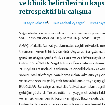
ve klinik belirtilerinin kap
retrospektif bir çalışma
1
1
Hüseyin Balandız
,
Halit Canberk Aydogan
,
Burak Kay
1
Sağlık Bilimleri Üniversitesi, Gülhane Tıp Fakültesi, Adli Tıp Anabili
2
Adli Tıp Kurumu, Artvin Adi Tıp Şube Müdürlüğü, Artvin, Türkiye
AMAÇ: Maksillofasiyal yaralanmalar, çeşitli etiyolojik ned
travmanın önemli bir bölümünü oluşturur. Bu çalışmanı
görülme sıklığını, çeşitli klinik seyrini ve özelliklerini aydı
GEREÇ VE YÖNTEM: Sağlık Bilimleri Üniversitesi Gülhane T
2016 yılları arasında düzenlenen ve öncelikli olarak askeri
sonucu maksillofasiyal yaralanması olan vakaların yaş, cins
ve travma sonucu psikiyatrik bozuklukların ortaya çıkışı gib
BULGULAR: Bu çalışma, maksillofasiyal travmaların ağırl
geldiğini gösterdi. Tespit edilen en yaygın etiyolojik fak
ve en sık kırılan kemik burun kemiğiydi. Bazı vakalarda
birden fazla yaralanmanın yaygın olduğunu göstermektedi