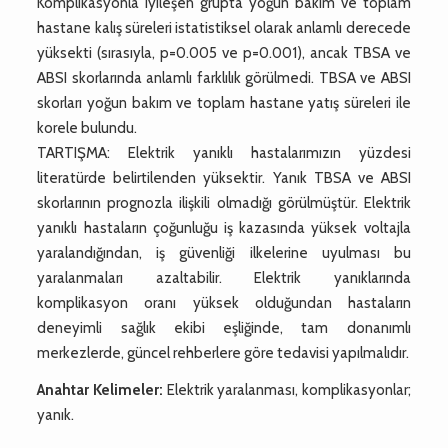
Komplikasyonla iyileşen grupta yoğun bakım ve toplam
hastane kalış süreleri istatistiksel olarak anlamlı derecede
yüksekti (sırasıyla, p=0.005 ve p=0.001), ancak TBSA ve
ABSI skorlarında anlamlı farklılık görülmedi. TBSA ve ABSI
skorları yoğun bakım ve toplam hastane yatış süreleri ile
korele bulundu.
TARTIŞMA: Elektrik yanıklı hastalarımızın yüzdesi
literatürde belirtilenden yüksektir. Yanık TBSA ve ABSI
skorlarının prognozla ilişkili olmadığı görülmüştür. Elektrik
yanıklı hastaların çoğunluğu iş kazasında yüksek voltajla
yaralandığından, iş güvenliği ilkelerine uyulması bu
yaralanmaları azaltabilir. Elektrik yanıklarında
komplikasyon oranı yüksek olduğundan hastaların
deneyimli sağlık ekibi eşliğinde, tam donanımlı
merkezlerde, güncel rehberlere göre tedavisi yapılmalıdır.
Anahtar Kelimeler:
Elektrik yaralanması, komplikasyonlar;
yanık.