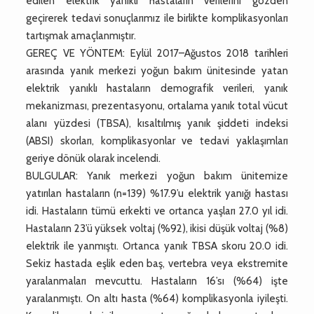
edilen elektrik yanıklı hastaların verilerini gözden
geçirerek tedavi sonuçlarımız ile birlikte komplikasyonları
tartışmak amaçlanmıştır.
GEREÇ VE YÖNTEM: Eylül 2017–Ağustos 2018 tarihleri
arasında yanık merkezi yoğun bakım ünitesinde yatan
elektrik yanıklı hastaların demografik verileri, yanık
mekanizması, prezentasyonu, ortalama yanık total vücut
alanı yüzdesi (TBSA), kısaltılmış yanık şiddeti indeksi
(ABSI) skorları, komplikasyonlar ve tedavi yaklaşımları
geriye dönük olarak incelendi.
BULGULAR: Yanık merkezi yoğun bakım ünitemize
yatırılan hastaların (n=139) %17.9’u elektrik yanığı hastası
idi. Hastaların tümü erkekti ve ortanca yaşları 27.0 yıl idi.
Hastaların 23’ü yüksek voltaj (%92), ikisi düşük voltaj (%8)
elektrik ile yanmıştı. Ortanca yanık TBSA skoru 20.0 idi.
Sekiz hastada eşlik eden baş, vertebra veya ekstremite
yaralanmaları mevcuttu. Hastaların 16’sı (%64) işte
yaralanmıştı. On altı hasta (%64) komplikasyonla iyileşti.