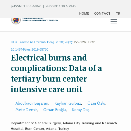
p-ISSN: 1306-696x | e-ISSN: 1307-7945
HOME
CONTACT
TR
Toggle n
Ulus Travma Acil Cerrahi Derg. 2020; 26(2):
222-226 | DOI:
10.14744/tjtes.2019.65780
Electrical burns and
complications: Data of a
tertiary burn center
intensive care unit
Abdulkadir Başaran
,
Kayhan Gürbüz
,
Özer Özlü
,
Mete Demir
,
Orhan Eroğlu
,
Koray Daş
Department of General Surgery, Adana City Training and Research
Hospital, Burn Center, Adana-Turkey