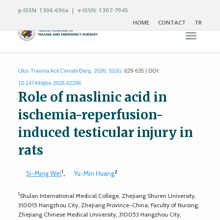
p-ISSN: 1306-696x | e-ISSN: 1307-7945
HOME
CONTACT
TR
Toggle n
Ulus Travma Acil Cerrahi Derg. 2026; 32(6):
629-635 | DOI:
10.14744/tjtes.2026.62296
Role of maslinic acid in
ischemia-reperfusion-
induced testicular injury in
rats
1
2
Si-Ming Wei
,
Yu-Min Huang
1
Shulan International Medical College, Zhejiang Shuren University,
310015 Hangzhou City, Zhejiang Province-China; Faculty of Nursing,
Zhejiang Chinese Medical University, 310053 Hangzhou City,