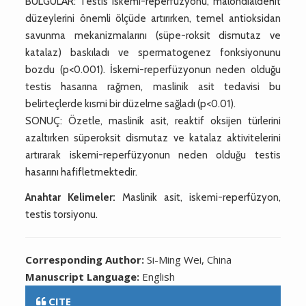
BULGULAR: Testis iskemi-reperfüzyonu, malondialdehit
düzeylerini önemli ölçüde artırırken, temel antioksidan
savunma mekanizmalarını (süpe-roksit dismutaz ve
katalaz) baskıladı ve spermatogenez fonksiyonunu
bozdu (p<0.001). İskemi-reperfüzyonun neden olduğu
testis hasarına rağmen, maslinik asit tedavisi bu
belirteçlerde kısmi bir düzelme sağladı (p<0.01).
SONUÇ: Özetle, maslinik asit, reaktif oksijen türlerini
azaltırken süperoksit dismutaz ve katalaz aktivitelerini
artırarak iskemi-reperfüzyonun neden olduğu testis
hasarını hafifletmektedir.
Anahtar Kelimeler:
Maslinik asit, iskemi-reperfüzyon,
testis torsiyonu.
Corresponding Author:
Si-Ming Wei, China
Manuscript Language:
English
CITE