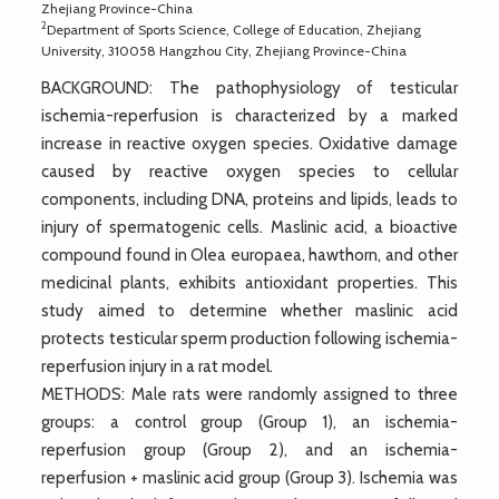
Zhejiang Province-China
2
Department of Sports Science, College of Education, Zhejiang
University, 310058 Hangzhou City, Zhejiang Province-China
BACKGROUND: The pathophysiology of testicular
ischemia-reperfusion is characterized by a marked
increase in reactive oxygen species. Oxidative damage
caused by reactive oxygen species to cellular
components, including DNA, proteins and lipids, leads to
injury of spermatogenic cells. Maslinic acid, a bioactive
compound found in Olea europaea, hawthorn, and other
medicinal plants, exhibits antioxidant properties. This
study aimed to determine whether maslinic acid
protects testicular sperm production following ischemia-
reperfusion injury in a rat model.
METHODS: Male rats were randomly assigned to three
groups: a control group (Group 1), an ischemia-
reperfusion group (Group 2), and an ischemia-
reperfusion + maslinic acid group (Group 3). Ischemia was