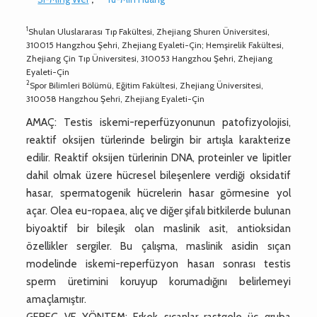
1
Shulan Uluslararası Tıp Fakültesi, Zhejiang Shuren Üniversitesi,
310015 Hangzhou Şehri, Zhejiang Eyaleti-Çin; Hemşirelik Fakültesi,
Zhejiang Çin Tıp Üniversitesi, 310053 Hangzhou Şehri, Zhejiang
Eyaleti-Çin
2
Spor Bilimleri Bölümü, Eğitim Fakültesi, Zhejiang Üniversitesi,
310058 Hangzhou Şehri, Zhejiang Eyaleti-Çin
AMAÇ: Testis iskemi-reperfüzyonunun patofizyolojisi,
reaktif oksijen türlerinde belirgin bir artışla karakterize
edilir. Reaktif oksijen türlerinin DNA, proteinler ve lipitler
dahil olmak üzere hücresel bileşenlere verdiği oksidatif
hasar, spermatogenik hücrelerin hasar görmesine yol
açar. Olea eu-ropaea, alıç ve diğer şifalı bitkilerde bulunan
biyoaktif bir bileşik olan maslinik asit, antioksidan
özellikler sergiler. Bu çalışma, maslinik asidin sıçan
modelinde iskemi-reperfüzyon hasarı sonrası testis
sperm üretimini koruyup korumadığını belirlemeyi
amaçlamıştır.
GEREÇ VE YÖNTEM: Erkek sıçanlar rastgele üç gruba