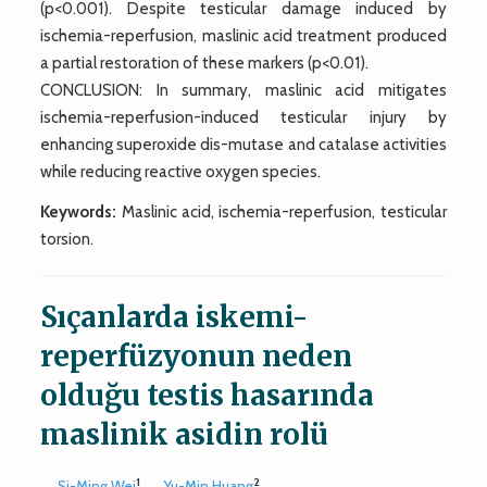
(p<0.001). Despite testicular damage induced by
ischemia-reperfusion, maslinic acid treatment produced
a partial restoration of these markers (p<0.01).
CONCLUSION: In summary, maslinic acid mitigates
ischemia-reperfusion-induced testicular injury by
enhancing superoxide dis-mutase and catalase activities
while reducing reactive oxygen species.
Keywords:
Maslinic acid, ischemia-reperfusion, testicular
torsion.
Sıçanlarda iskemi-
reperfüzyonun neden
olduğu testis hasarında
maslinik asidin rolü
1
2
Si-Ming Wei
,
Yu-Min Huang