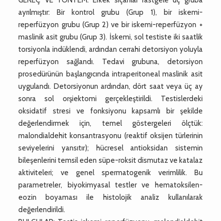
ayrılmıştır: Bir kontrol grubu (Grup 1), bir iskemi-
reperfüzyon grubu (Grup 2) ve bir iskemi-reperfüzyon +
maslinik asit grubu (Grup 3). İskemi, sol testiste iki saatlik
torsiyonla indüklendi, ardından cerrahi detorsiyon yoluyla
reperfüzyon sağlandı. Tedavi grubuna, detorsiyon
prosedürünün başlangıcında intraperitoneal maslinik asit
uygulandı. Detorsiyonun ardından, dört saat veya üç ay
sonra sol orşiektomi gerçekleştirildi. Testislerdeki
oksidatif stresi ve fonksiyonu kapsamlı bir şekilde
değerlendirmek için, temel göstergeleri ölçtük:
malondialdehit konsantrasyonu (reaktif oksijen türlerinin
seviyelerini yansıtır); hücresel antioksidan sistemin
bileşenlerini temsil eden süpe-roksit dismutaz ve katalaz
aktiviteleri; ve genel spermatogenik verimlilik. Bu
parametreler, biyokimyasal testler ve hematoksilen-
eozin boyaması ile histolojik analiz kullanılarak
değerlendirildi.