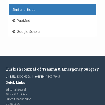
Similar articles
PubMed
Google Scholar
Turkish Journal of Trauma & Emergency Surgery
p-ISSN:
1306-696x |
e-ISSN:
1307-7945
Quick Links
Editorial Board
Ethics & Policies
Submit Manuscript
Contact Us