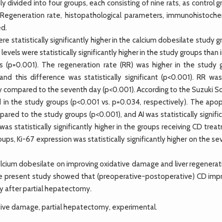
divided into four groups, each consisting of nine rats, as control 
 Regeneration rate, histopathological parameters, immunohistoche
ed.
statistically significantly higher in the calcium dobesilate study 
els were statistically significantly higher in the study groups than 
 (p=0.001). The regeneration rate (RR) was higher in the study 
 this difference was statistically significant (p<0.001). RR was
ay compared to the seventh day (p<0.001). According to the Suzuki S
in the study groups (p<0.001 vs. p=0.034, respectively). The apop
pared to the study groups (p<0.001), and AI was statistically signifi
s statistically significantly higher in the groups receiving CD tre
ps, Ki-67 expression was statistically significantly higher on the s
lcium dobesilate on improving oxidative damage and liver regenerati
the present study showed that (preoperative-postoperative) CD imp
ty after partial hepatectomy.
ative damage, partial hepatectomy, experimental.