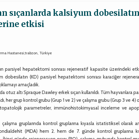
an sıçanlarda kalsiyum dobesilatı
rine etkisi
ırma Hastanesi,trabzon, Türkiye
n parsiyel hepatektomi sonrası rejeneratif kapasite üzerindeki etki
m dobesilatın (KD) parsiyel hepatektomi sonrası karaciğer rejener
açıklamayı amaçladık.
 otuz altı Spraque Dawley erkek sıçan kullanıldı. Tüm hayvanlara pa
dı, her grup kontrol grubu (Grup 1 ve 2) ve çalışma grubu (Grup 3 ve 4)
stopatolojik parametreler, immünohistokimyasal inceleme ve apop
ışma gruplarında kontrol gruplarına kıyasla istatistiksel olarak an
londialdehit (MDA) hem 2. hem de 7. günde kontrol gruplarına kı
). İkinci günde rejenerasyon oranı (RO), çalışma grubunda kontrol g