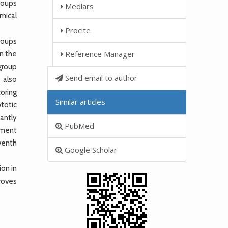
groups
Medlars
mical
Procite
groups
Reference Manager
in the
group
Send email to author
 also
coring
Similar articles
totic
cantly
PubMed
atment
eventh
Google Scholar
on in
roves