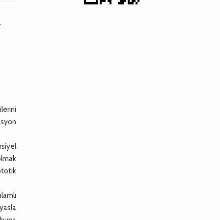
n
lerini
asyon
rsiyel
 olmak
totik
lamlı
yasla
rubuna