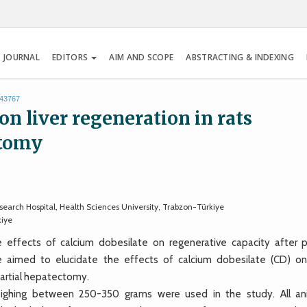
 JOURNAL
EDITORS
AIM AND SCOPE
ABSTRACTING & INDEXING
.43767
 on liver regeneration in rats
ctomy
arch Hospital, Health Sciences University, Trabzon-Türkiye
kiye
fects of calcium dobesilate on regenerative capacity after pa
 aimed to elucidate the effects of calcium dobesilate (CD) on 
partial hepatectomy.
ighing between 250-350 grams were used in the study. All an