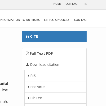
HOME
CONTACT
TR
INFORMATION TO AUTHORS
ETHICS & POLICIES
CONTACT
CITE
Full Text PDF
Download citation
RIS
rtial
EndNote
liver
BibTex
imals