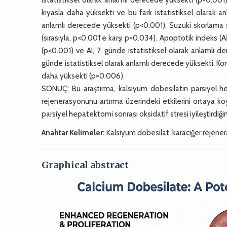
kıyasla daha yüksekti ve bu fark istatistiksel olarak 
anlamlı derecede yüksekti (p<0.001). Suzuki skorlama
(sırasıyla, p<0.001'e karşı p=0.034). Apoptotik indeks (A
(p<0.001) ve AI, 7. günde istatistiksel olarak anlamlı 
günde istatistiksel olarak anlamlı derecede yüksekti. Kon
daha yüksekti (p=0.006).
SONUÇ: Bu araştırma, kalsiyum dobesilatın parsiyel he
rejenerasyonunu artırma üzerindeki etkilerini ortaya ko
parsiyel hepatektomi sonrası oksidatif stresi iyileştirdiğin
Anahtar Kelimeler:
Kalsiyum dobesilat, karaciğer rejene
Graphical abstract