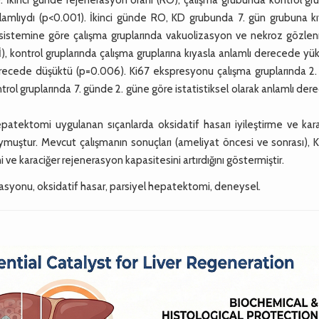
anlamlıydı (p<0.001). İkinci günde RO, KD grubunda 7. gün grubuna k
 sistemine göre çalışma gruplarında vakuolizasyon ve nekroz gözle
İ), kontrol gruplarında çalışma gruplarına kıyasla anlamlı derecede yü
derecede düşüktü (p=0.006). Ki67 ekspresyonu çalışma gruplarında 2.
trol gruplarında 7. günde 2. güne göre istatistiksel olarak anlamlı de
patektomi uygulanan sıçanlarda oksidatif hasarı iyileştirme ve kara
ymuştur. Mevcut çalışmanın sonuçları (ameliyat öncesi ve sonrası), 
i ve karaciğer rejenerasyon kapasitesini artırdığını göstermiştir.
rasyonu, oksidatif hasar, parsiyel hepatektomi, deneysel.