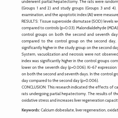
underwent partial hepatectomy. The rats were randomly 
(Groups 1 and 2) and study groups (Groups 3 and 4).
examination, and the apoptotic index (AI) were measur
RESULTS: Tissue superoxide dismutase (SOD) levels were 
compared to controls (p=0.03). Malondialdehyde (MDA) lev
control groups on both the second and seventh days
compared to the control group on the second day, and
significantly higher in the study group on the second d
System, vacuolization and necrosis were not observed 
index was significantly higher in the control groups com
lower on the seventh day (p=0.006). Ki-67 expression wa
on both the second and seventh days. In the control grou
day compared to the second day (p=0.006).
CONCLUSION: This research indicated the effects of ca
rats undergoing partial hepatectomy. The results of 
oxidative stress and increases liver regeneration capaci
Keywords:
Calcium dobesilate, liver regeneration, oxid