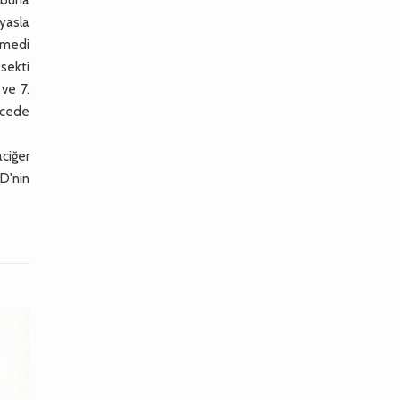
ıyasla
nmedi
ksekti
 ve 7.
recede
ciğer
KD'nin