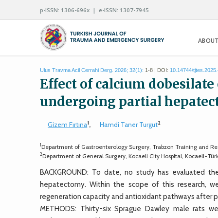
p-ISSN: 1306-696x | e-ISSN: 1307-7945
ABOUT
Ulus Travma Acil Cerrahi Derg. 2026; 32(1):
1-8 | DOI:
10.14744/tjtes.2025
Effect of calcium dobesilate
undergoing partial hepate
1
2
Gizem Fırtına
,
Hamdi Taner Turgut
1
Department of Gastroenterology Surgery, Trabzon Training and Rese
2
Department of General Surgery, Kocaeli City Hospital, Kocaeli-Tür
BACKGROUND: To date, no study has evaluated the ef
hepatectomy. Within the scope of this research, we
regeneration capacity and antioxidant pathways after 
METHODS: Thirty-six Sprague Dawley male rats we