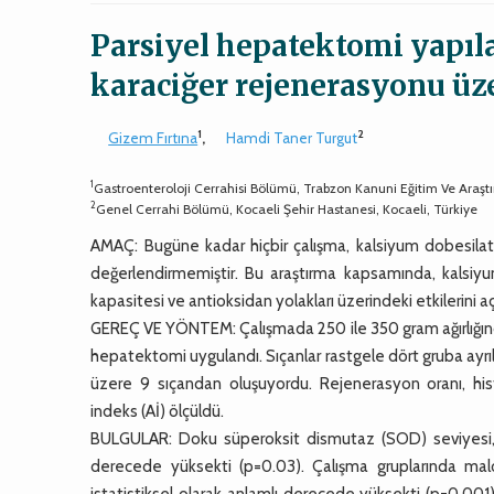
Parsiyel hepatektomi yapıl
karaciğer rejenerasyonu üze
1
2
Gizem Fırtına
,
Hamdi Taner Turgut
1
Gastroenteroloji Cerrahisi Bölümü, Trabzon Kanuni Eğitim Ve Araşt
2
Genel Cerrahi Bölümü, Kocaeli Şehir Hastanesi, Kocaeli, Türkiye
AMAÇ: Bugüne kadar hiçbir çalışma, kalsiyum dobesilatı
değerlendirmemiştir. Bu araştırma kapsamında, kalsiyu
kapasitesi ve antioksidan yolakları üzerindeki etkilerini 
GEREÇ VE YÖNTEM: Çalışmada 250 ile 350 gram ağırlığında
hepatektomi uygulandı. Sıçanlar rastgele dört gruba ayrıl
üzere 9 sıçandan oluşuyordu. Rejenerasyon oranı, hi
indeks (Aİ) ölçüldü.
BULGULAR: Doku süperoksit dismutaz (SOD) seviyesi, çal
derecede yüksekti (p=0.03). Çalışma gruplarında ma
istatistiksel olarak anlamlı derecede yüksekti (p=0.001