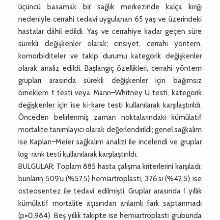
üçüncü basamak bir sağlık merkezinde kalça kırığı
nedeniyle cerrahi tedavi uygulanan 65 yaş ve üzerindeki
hastalar dâhil edildi. Yaş ve cerrahiye kadar geçen süre
sürekli değişkenler olarak; cinsiyet, cerrahi yöntem,
komorbiditeler ve takip durumu kategorik değişkenler
olarak analiz edildi. Başlangıç özellikleri, cerrahi yöntem
grupları arasında sürekli değişkenler için bağımsız
örneklem t testi veya Mann–Whitney U testi, kategorik
değişkenler için ise ki-kare testi kullanılarak karşılaştırıldı.
Önceden belirlenmiş zaman noktalarındaki kümülatif
mortalite tanımlayıcı olarak değerlendirildi; genel sağkalım
ise Kaplan–Meier sağkalım analizi ile incelendi ve gruplar
log-rank testi kullanılarak karşılaştırıldı.
BULGULAR: Toplam 885 hasta çalışma kriterlerini karşıladı;
bunların 509’u (%57.5) hemiartroplasti, 376’sı (%42.5) ise
osteosentez ile tedavi edilmişti. Gruplar arasında 1 yıllık
kümülatif mortalite açısından anlamlı fark saptanmadı
(p=0.984). Beş yıllık takipte ise hemiartroplasti grubunda