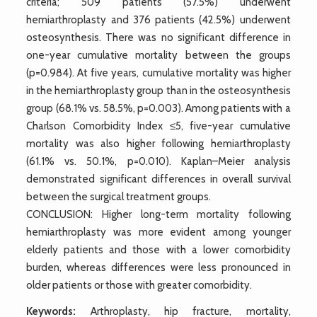
criteria; 509 patients (57.5%) underwent
hemiarthroplasty and 376 patients (42.5%) underwent
osteosynthesis. There was no significant difference in
one-year cumulative mortality between the groups
(p=0.984). At five years, cumulative mortality was higher
in the hemiarthroplasty group than in the osteosynthesis
group (68.1% vs. 58.5%, p=0.003). Among patients with a
Charlson Comorbidity Index ≤5, five-year cumulative
mortality was also higher following hemiarthroplasty
(61.1% vs. 50.1%, p=0.010). Kaplan–Meier analysis
demonstrated significant differences in overall survival
between the surgical treatment groups.
CONCLUSION: Higher long-term mortality following
hemiarthroplasty was more evident among younger
elderly patients and those with a lower comorbidity
burden, whereas differences were less pronounced in
older patients or those with greater comorbidity.
Keywords:
Arthroplasty, hip fracture, mortality,