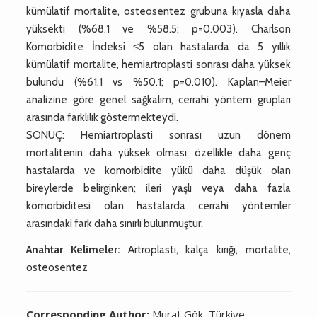
kümülatif mortalite, osteosentez grubuna kıyasla daha
yüksekti (%68.1 ve %58.5; p=0.003). Charlson
Komorbidite İndeksi ≤5 olan hastalarda da 5 yıllık
kümülatif mortalite, hemiartroplasti sonrası daha yüksek
bulundu (%61.1 vs %50.1; p=0.010). Kaplan–Meier
analizine göre genel sağkalım, cerrahi yöntem grupları
arasında farklılık göstermekteydi.
SONUÇ: Hemiartroplasti sonrası uzun dönem
mortalitenin daha yüksek olması, özellikle daha genç
hastalarda ve komorbidite yükü daha düşük olan
bireylerde belirginken; ileri yaşlı veya daha fazla
komorbiditesi olan hastalarda cerrahi yöntemler
arasındaki fark daha sınırlı bulunmuştur.
Anahtar Kelimeler:
Artroplasti, kalça kırığı, mortalite,
osteosentez
Corresponding Author:
Murat Gök, Türkiye