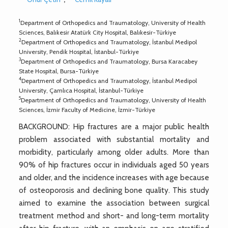
1
Department of Orthopedics and Traumatology, University of Health
Sciences, Balıkesir Atatürk City Hospital, Balıkesir-Türkiye
2
Department of Orthopedics and Traumatology, İstanbul Medipol
University, Pendik Hospital, İstanbul-Türkiye
3
Department of Orthopedics and Traumatology, Bursa Karacabey
State Hospital, Bursa-Türkiye
4
Department of Orthopedics and Traumatology, İstanbul Medipol
University, Çamlıca Hospital, İstanbul-Türkiye
5
Department of Orthopedics and Traumatology, University of Health
Sciences, İzmir Faculty of Medicine, İzmir-Türkiye
BACKGROUND: Hip fractures are a major public health
problem associated with substantial mortality and
morbidity, particularly among older adults. More than
90% of hip fractures occur in individuals aged 50 years
and older, and the incidence increases with age because
of osteoporosis and declining bone quality. This study
aimed to examine the association between surgical
treatment method and short- and long-term mortality