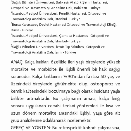
1
Sağlık Bilimleri Üniversitesi, Balıkesir Atatürk Şehir Hastanesi,
Ortopedi ve Travmatoloji Anabilim Dalı, Balıkesir-Türkiye
2
İstanbul Medipol Üniversitesi, Pendik Hastanesi, Ortopedi ve
Travmatoloji Anabilim Dalı, İstanbul-Türkiye
3
Bursa Karacabey Devlet Hastanesi Ortopedi ve Travmatoloji Kliniği,
Bursa-Türkiye
4
İstanbul Medipol Üniversitesi, Çamlıca Hastanesi, Ortopedi ve
Travmatoloji Anabilim Dalı, İstanbul-Türkiye
5
Sağlık Bilimleri Üniversitesi, İzmir Tıp Fakültesi, Ortopedi ve
Travmatoloji Anabilim Dalı, İzmir-Türkiye
AMAÇ: Kalça kırıkları, özellikle ileri yaşlı bireylerde yüksek
mortalite ve morbidite ile ilişkili önemli bir halk sağlığı
sorunudur. Kalça kırıklarının %90’ından fazlası 50 yaş ve
üzerindeki bireylerde görülmekte olup, osteoporoz ve
kemik kalitesindeki bozulmaya bağlı olarak insidans yaşla
birlikte artmaktadır. Bu çalışmanın amacı, kalça kırığı
sonrası uygulanan cerrahi tedavi yöntemleri ile kısa ve
uzun dönem mortalite arasındaki ilişkiyi, yaşa göre alt
grup analizlerine odaklanarak incelemektir.
GEREÇ VE YÖNTEM: Bu retrospektif kohort çalışmasına,