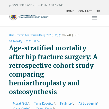
p-ISSN: 1306-696x | e-ISSN: 1307-7945
HOME
CONTACT
TR
Toggle n
Ulus Travma Acil Cerrahi Derg. 2026; 32(6):
735-744 | DOI:
10.14744/tjtes.2026.38852
Age-stratified mortality
after hip fracture surgery: A
retrospective cohort study
comparing
hemiarthroplasty and
osteosynthesis
1
2
1
3
Murat Gök
,
Tuna Koçoğlu
,
Fatih Işık
,
Ali Bozdemir
,
4
5
Onur Çetin
,
Cemil Kayali