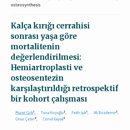
osteosynthesis
Kalça kırığı cerrahisi
sonrası yaşa göre
mortalitenin
değerlendirilmesi:
Hemiartroplasti ve
osteosentezin
karşılaştırıldığı retrospektif
bir kohort çalışması
1
2
1
3
Murat Gök
,
Tuna Koçoğlu
,
Fatih Işık
,
Ali Bozdemir
,
4
5
Onur Çetin
,
Cemil Kayali