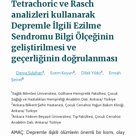
Tetrachoric ve Rasch
analizleri kullanarak
Depremle İlgili Ezilme
Sendromu Bilgi Ölçeğinin
geliştirilmesi ve
geçerliğinin doğrulanması
1
2
1
Derya Suluhan
,
Ecem Koyun
,
Dilek Yıldız
,
Emrah
3
Şenel
1
Sağlık Bilimleri Üniversitesi, Gülhane Hemşirelik Fakültesi, Çocuk
Sağlığı ve Hastalıkları Hemşireliği Anabilim Dalı, Ankara/ Türkiye
2
Ankara Bilkent Şehir Hastanesi, Çocuk Cerrahisi Yoğun Bakım Kliniği,
Ankara/ Türkiye
3
Ankara Yıldırım Beyazıt Üniversitesi, Tıp Fakültesi, Çocuk Cerrahisi
Anabilim Dalı, Ankara/ Türkiye
AMAÇ: Depremle ilişkili ölümlerin önemli bir kısmı, olay