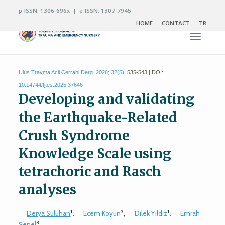
p-ISSN: 1306-696x | e-ISSN: 1307-7945
HOME
CONTACT
TR
Toggle n
Ulus Travma Acil Cerrahi Derg. 2026; 32(5):
535-543 | DOI:
10.14744/tjtes.2025.37646
Developing and validating
the Earthquake-Related
Crush Syndrome
Knowledge Scale using
tetrachoric and Rasch
analyses
1
2
1
Derya Suluhan
,
Ecem Koyun
,
Dilek Yıldız
,
Emrah
3
Şenel