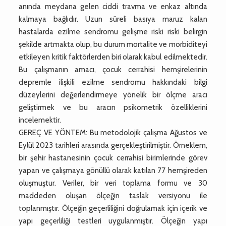
anında meydana gelen ciddi travma ve enkaz altında
kalmaya bağlıdır. Uzun süreli basıya maruz kalan
hastalarda ezilme sendromu gelişme riski riski belirgin
şekilde artmakta olup, bu durum mortalite ve morbiditeyi
etkileyen kritik faktörlerden biri olarak kabul edilmektedir.
Bu çalışmanın amacı, çocuk cerrahisi hemşirelerinin
depremle ilişkili ezilme sendromu hakkındaki bilgi
düzeylerini değerlendirmeye yönelik bir ölçme aracı
geliştirmek ve bu aracın psikometrik özelliklerini
incelemektir.
GEREÇ VE YÖNTEM: Bu metodolojik çalışma Ağustos ve
Eylül 2023 tarihleri arasında gerçekleştirilmiştir. Örneklem,
bir şehir hastanesinin çocuk cerrahisi birimlerinde görev
yapan ve çalışmaya gönüllü olarak katılan 77 hemşireden
oluşmuştur. Veriler, bir veri toplama formu ve 30
maddeden oluşan ölçeğin taslak versiyonu ile
toplanmıştır. Ölçeğin geçerliliğini doğrulamak için içerik ve
yapı geçerliliği testleri uygulanmıştır. Ölçeğin yapı