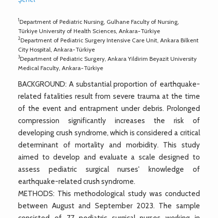
1
Department of Pediatric Nursing, Gulhane Faculty of Nursing,
Türkiye University of Health Sciences, Ankara-Türkiye
2
Department of Pediatric Surgery Intensive Care Unit, Ankara Bilkent
City Hospital, Ankara-Türkiye
3
Department of Pediatric Surgery, Ankara Yildirim Beyazit University
Medical Faculty, Ankara-Türkiye
BACKGROUND: A substantial proportion of earthquake-
related fatalities result from severe trauma at the time
of the event and entrapment under debris. Prolonged
compression significantly increases the risk of
developing crush syndrome, which is considered a critical
determinant of mortality and morbidity. This study
aimed to develop and evaluate a scale designed to
assess pediatric surgical nurses' knowledge of
earthquake-related crush syndrome.
METHODS: This methodological study was conducted
between August and September 2023. The sample
consisted of 77 pediatric surgical nurses working in