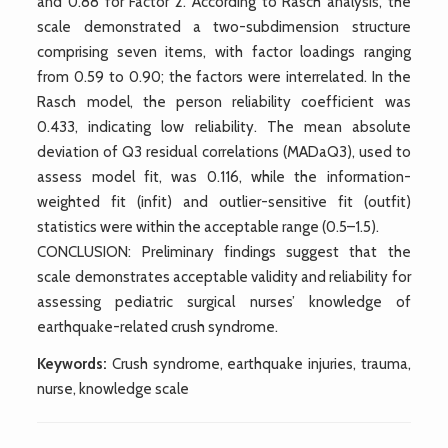
and 0.88 for Factor 2. According to Rasch analysis, the
scale demonstrated a two-subdimension structure
comprising seven items, with factor loadings ranging
from 0.59 to 0.90; the factors were interrelated. In the
Rasch model, the person reliability coefficient was
0.433, indicating low reliability. The mean absolute
deviation of Q3 residual correlations (MADaQ3), used to
assess model fit, was 0.116, while the information-
weighted fit (infit) and outlier-sensitive fit (outfit)
statistics were within the acceptable range (0.5–1.5).
CONCLUSION: Preliminary findings suggest that the
scale demonstrates acceptable validity and reliability for
assessing pediatric surgical nurses’ knowledge of
earthquake-related crush syndrome.
Keywords:
Crush syndrome, earthquake injuries, trauma,
nurse, knowledge scale