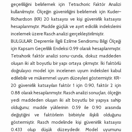
geçerliliğini belirlemek için Tetrachoric Faktör Analizi
kullanılmıştır. Ölçeğin güvenirliğini belirlemek için Kuder–
Richardson (KR) 20 katsayısı ve kişi güvenirlik katsayısı
hesaplanmıştır. Madde güçlük ve ayırt edicilik indekslerini
incelemek üzere Rasch analizi gerçekleştirilmiştir.
BULGULAR: Depremle İlgili Ezilme Sendromu Bilgi Ölçeği
için Kapsam Geçerlilik Endeksi 0.99 olarak hesaplanmıştır.
Tetrahorik faktör analizi sonu-cunda, dokuz maddeden
oluşan iki alt boyutlu bir yapı ortaya çıkmıştır. İki faktörlü
doğrulayıcı model için incelenen uyum indeksleri kabul
edilebilir ve mükemmel uyum düzeyleri göstermiştir. KR-
20 güvenirlik katsayıları faktör 1 için 0.90, faktör 2 için
0.88 olarak hesaplanmıştır. Rasch analizi sonuçları, ölçeğin
yedi maddeden oluşan iki alt boyutlu bir yapıya sahip
olduğunu; madde yüklerinin 0.59 ile 0.90 arasında
değiştiğini ve faktörlerin birbiriyle ilişkili olduğunu
göstermiştir. Rasch modelinde kişi güvenirlik katsayısı
0.433 olup düşük düzeydedir. Model uyumunu