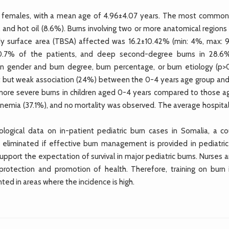
females, with a mean age of 4.96±4.07 years. The most common
 and hot oil (8.6%). Burns involving two or more anatomical regions
y surface area (TBSA) affected was 16.2±10.42% (min: 4%, max: 
50.7% of the patients, and deep second-degree burns in 28.6
een gender and burn degree, burn percentage, or burn etiology (p>0
cant but weak association (24%) between the 0-4 years age group and
 more severe burns in children aged 0-4 years compared to those a
emia (37.1%), and no mortality was observed. The average hospital
ogical data on in-patient pediatric burn cases in Somalia, a co
e eliminated if effective burn management is provided in pediatric
pport the expectation of survival in major pediatric burns. Nurses a
 protection and promotion of health. Therefore, training on burn i
ed in areas where the incidence is high.