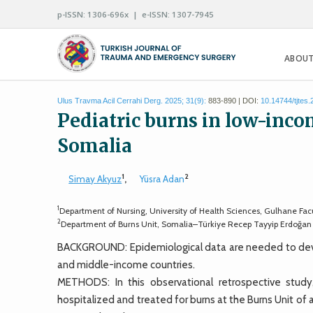
p-ISSN: 1306-696x | e-ISSN: 1307-7945
ABOUT
Ulus Travma Acil Cerrahi Derg. 2025; 31(9):
883-890 | DOI:
10.14744/tjtes
Pediatric burns in low-inc
Somalia
1
2
Simay Akyuz
,
Yüsra Adan
1
Department of Nursing, University of Health Sciences, Gulhane Facu
2
Department of Burns Unit, Somalia–Türkiye Recep Tayyip Erdoğa
BACKGROUND: Epidemiological data are needed to develo
and middle-income countries.
METHODS: In this observational retrospective study
hospitalized and treated for burns at the Burns Unit o