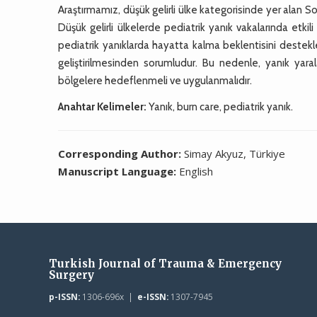
Araştırmamız, düşük gelirli ülke kategorisinde yer alan Som
Düşük gelirli ülkelerde pediatrik yanık vakalarında etkili
pediatrik yanıklarda hayatta kalma beklentisini destekl
geliştirilmesinden sorumludur. Bu nedenle, yanık yara
bölgelere hedeflenmeli ve uygulanmalıdır.
Anahtar Kelimeler:
Yanık, burn care, pediatrik yanık.
Corresponding Author:
Simay Akyuz, Türkiye
Manuscript Language:
English
Turkish Journal of Trauma & Emergency
Surgery
p-ISSN:
1306-696x |
e-ISSN:
1307-7945