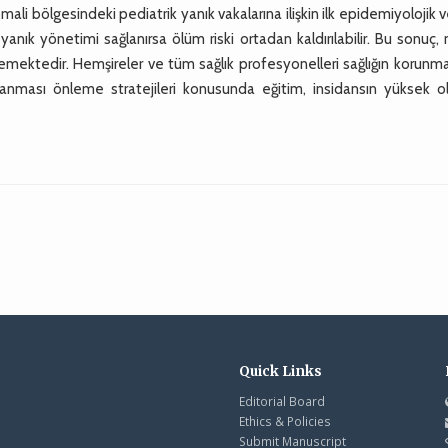
ali bölgesindeki pediatrik yanık vakalarına ilişkin ilk epidemiyolojik ve
 yanık yönetimi sağlanırsa ölüm riski ortadan kaldırılabilir. Bu sonuç,
emektedir. Hemşireler ve tüm sağlık profesyonelleri sağlığın korunm
lanması önleme stratejileri konusunda eğitim, insidansın yüksek o
Quick Links
Editorial Board
Ethics & Policies
Submit Manuscript