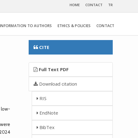
HOME
CONTACT
TR
INFORMATION TO AUTHORS
ETHICS & POLICIES
CONTACT
CITE
Full Text PDF
Download citation
RIS
 low-
EndNote
 were
BibTex
 2024