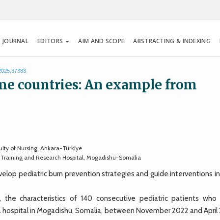
 JOURNAL
EDITORS
AIM AND SCOPE
ABSTRACTING & INDEXING
.2025.37383
ome countries: An example from
lty of Nursing, Ankara-Türkiye
n Training and Research Hospital, Mogadishu-Somalia
p pediatric burn prevention strategies and guide interventions in
, the characteristics of 140 consecutive pediatric patients who
f a hospital in Mogadishu, Somalia, between November 2022 and April