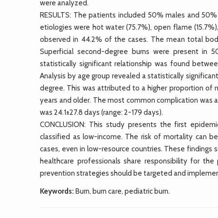
were analyzed.
RESULTS: The patients included 50% males and 50% 
etiologies were hot water (75.7%), open flame (15.7%),
observed in 44.2% of the cases. The mean total bod
Superficial second-degree burns were present in 
statistically significant relationship was found betw
Analysis by age group revealed a statistically signifi
degree. This was attributed to a higher proportion of
years and older. The most common complication was an
was 24.1±27.8 days (range: 2-179 days).
CONCLUSION: This study presents the first epidemiol
classified as low-income. The risk of mortality can b
cases, even in low-resource countries. These findings su
healthcare professionals share responsibility for the
prevention strategies should be targeted and implement
Keywords:
Burn, burn care, pediatric burn.