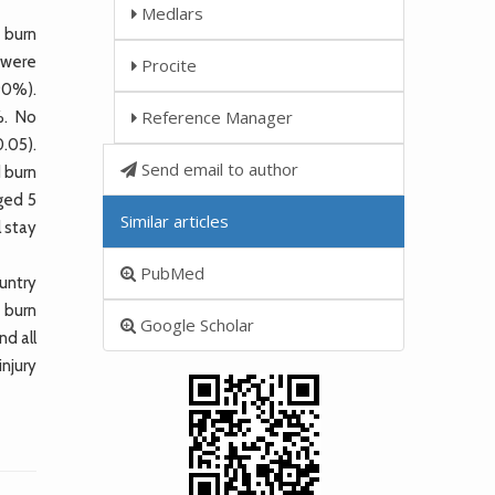
Medlars
 burn
 were
Procite
90%).
Reference Manager
%. No
.05).
Send email to author
 burn
ged 5
Similar articles
 stay
PubMed
untry
 burn
Google Scholar
nd all
njury