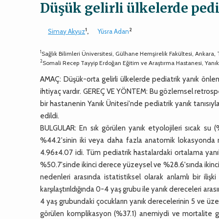
Düşük gelirli ülkelerde ped
1
2
Simay Akyuz
,
Yüsra Adan
1
Sağlık Bilimleri Üniversitesi, Gülhane Hemşirelik Fakültesi, Ankara, T
2
Somali Recep Tayyip Erdoğan Eğitim ve Araştırma Hastanesi, Yanık
AMAÇ: Düşük-orta gelirli ülkelerde pediatrik yanık önlem
ihtiyaç vardır. GEREÇ VE YÖNTEM: Bu gözlemsel retrospe
bir hastanenin Yanık Ünitesi'nde pediatrik yanık tanısıyla
edildi.
BULGULAR: En sık görülen yanık etyolojileri sıcak su (%
%44.2'sinin iki veya daha fazla anatomik lokasyonda m
4.96±4.07 idi. Tüm pediatrik hastalardaki ortalama yan
%50.7'sinde ikinci derece yüzeysel ve %28.6'sında ikinci
nedenleri arasında istatistiksel olarak anlamlı bir il
karşılaştırıldığında 0-4 yaş grubu ile yanık dereceleri ara
4 yaş grubundaki çocukların yanık derecelerinin 5 ve üzeri 
görülen komplikasyon (%37.1) anemiydi ve mortalite gö