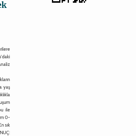
ek
rilere
'daki
analiz
kların
a yaş
lıkla
oluşum
bu ile
rum 0-
En sık
ONUÇ: