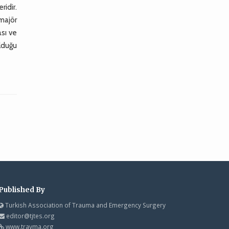
ridir.
 majör
ası ve
lduğu
Published By
Turkish Association of Trauma and Emergency Surgery
editor@tjtes.org
www.travma.org