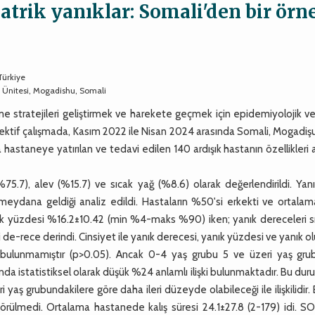
iatrik yanıklar: Somali'den bir örn
ürkiye
 Ünitesi, Mogadishu, Somali
e stratejileri geliştirmek ve harekete geçmek için epidemiyolojik ve
ktif çalışmada, Kasım 2022 ile Nisan 2024 arasında Somali, Mogadişu
 hastaneye yatırılan ve tedavi edilen 140 ardışık hastanın özellikleri 
75.7), alev (%15.7) ve sıcak yağ (%8.6) olarak değerlendirildi. Yanı
eydana geldiği analiz edildi. Hastaların %50'si erkekti ve ortalam
ık yüzdesi %16.2±10.42 (min %4-maks %90) iken; yanık dereceleri sık
 de-rece derindi. Cinsiyet ile yanık derecesi, yanık yüzdesi ve yanık 
işki bulunmamıştır (p>0.05). Ancak 0-4 yaş grubu 5 ve üzeri yaş gru
sında istatistiksel olarak düşük %24 anlamlı ilişki bulunmaktadır. Bu du
yaş grubundakilere göre daha ileri düzeyde olabileceği ile ilişkilidir. 
rülmedi. Ortalama hastanede kalış süresi 24.1±27.8 (2-179) idi. S