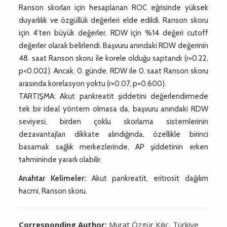
Ranson skorları için hesaplanan ROC eğrisinde yüksek
duyarlılık ve özgüllük değerleri elde edildi. Ranson skoru
için 4’ten büyük değerler, RDW için %14 değeri cutoff
değerler olarak belirlendi. Başvuru anındaki RDW değerinin
48. saat Ranson skoru ile korele olduğu saptandı (r=0.22,
p<0.002). Ancak, 0. günde, RDW ile 0. saat Ranson skoru
arasında korelasyon yoktu (r=0.07, p=0.600).
TARTIŞMA: Akut pankreatit şiddetini değerlendirmede
tek bir ideal yöntem olmasa da, başvuru anındaki RDW
seviyesi, birden çoklu skorlama sistemlerinin
dezavantajları dikkate alındığında, özellikle birinci
basamak sağlık merkezlerinde, AP şiddetinin erken
tahmininde yararlı olabilir.
Anahtar Kelimeler:
Akut pankreatit, eritrosit dağılım
hacmi, Ranson skoru.
Corresponding Author:
Murat Özgür Kılıç, Türkiye