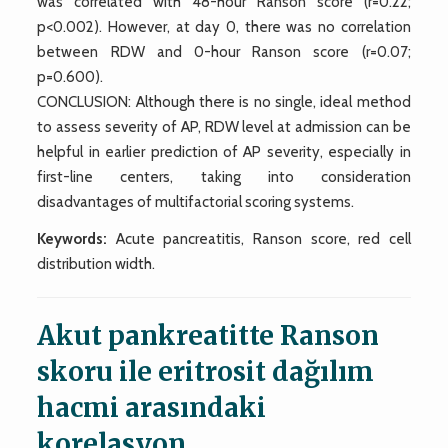
was correlated with 48-hour Ranson score (r=0.22;
p<0.002). However, at day 0, there was no correlation
between RDW and 0-hour Ranson score (r=0.07;
p=0.600).
CONCLUSION: Although there is no single, ideal method
to assess severity of AP, RDW level at admission can be
helpful in earlier prediction of AP severity, especially in
first-line centers, taking into consideration
disadvantages of multifactorial scoring systems.
Keywords:
Acute pancreatitis, Ranson score, red cell
distribution width.
Akut pankreatitte Ranson
skoru ile eritrosit dağılım
hacmi arasındaki
korelasyon