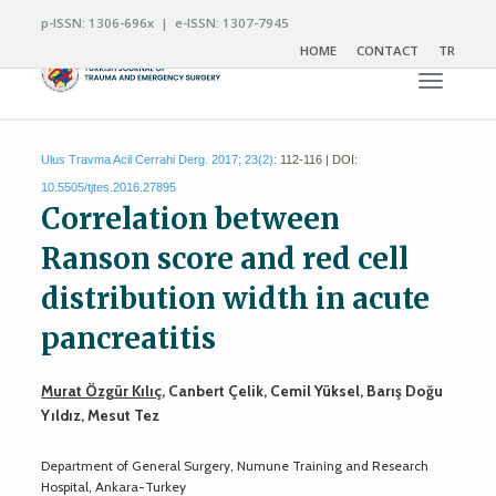
p-ISSN: 1306-696x | e-ISSN: 1307-7945
HOME
CONTACT
TR
Toggle n
Ulus Travma Acil Cerrahi Derg. 2017; 23(2):
112-116 | DOI:
10.5505/tjtes.2016.27895
Correlation between
Ranson score and red cell
distribution width in acute
pancreatitis
Murat Özgür Kılıç
, Canbert Çelik, Cemil Yüksel, Barış Doğu
Yıldız, Mesut Tez
Department of General Surgery, Numune Training and Research
Hospital, Ankara-Turkey