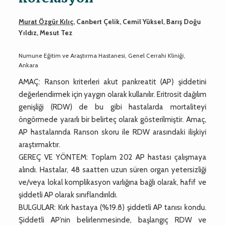
Murat Özgür Kılıç
, Canbert Çelik, Cemil Yüksel, Barış Doğu
Yıldız, Mesut Tez
Numune Eğitim ve Araştırma Hastanesi, Genel Cerrahi Kliniği,
Ankara
AMAÇ: Ranson kriterleri akut pankreatit (AP) şiddetini
değerlendirmek için yaygın olarak kullanılır. Eritrosit dağılım
genişliği (RDW) de bu gibi hastalarda mortaliteyi
öngörmede yararlı bir belirteç olarak gösterilmiştir. Amaç,
AP hastalarında Ranson skoru ile RDW arasındaki ilişkiyi
araştırmaktır.
GEREÇ VE YÖNTEM: Toplam 202 AP hastası çalışmaya
alındı. Hastalar, 48 saatten uzun süren organ yetersizliği
ve/veya lokal komplikasyon varlığına bağlı olarak, hafif ve
şiddetli AP olarak sınıflandırıldı.
BULGULAR: Kırk hastaya (%19.8) şiddetli AP tanısı kondu.
Şiddetli AP’nin belirlenmesinde, başlangıç RDW ve