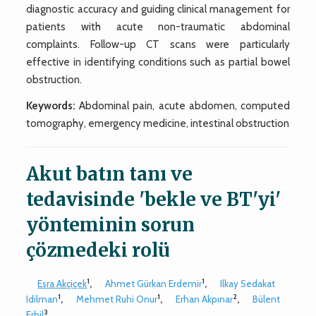
diagnostic accuracy and guiding clinical management for
patients with acute non-traumatic abdominal
complaints. Follow-up CT scans were particularly
effective in identifying conditions such as partial bowel
obstruction.
Keywords:
Abdominal pain, acute abdomen, computed
tomography, emergency medicine, intestinal obstruction
Akut batın tanı ve
tedavisinde 'bekle ve BT'yi'
yönteminin sorun
çözmedeki rolü
1
1
Esra Akçiçek
,
Ahmet Gürkan Erdemir
,
Ilkay Sedakat
1
1
2
Idilman
,
Mehmet Ruhi Onur
,
Erhan Akpınar
,
Bülent
3
Erbil