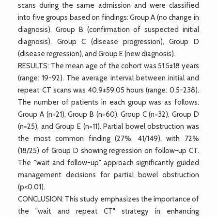
scans during the same admission and were classified
into five groups based on findings: Group A (no change in
diagnosis), Group B (confirmation of suspected initial
diagnosis), Group C (disease progression), Group D
(disease regression), and Group E (new diagnosis).
RESULTS: The mean age of the cohort was 51.5±18 years
(range: 19-92). The average interval between initial and
repeat CT scans was 40.9±59.05 hours (range: 0.5-238).
The number of patients in each group was as follows:
Group A (n=21), Group B (n=60), Group C (n=32), Group D
(n=25), and Group E (n=11). Partial bowel obstruction was
the most common finding (27%, 41/149), with 72%
(18/25) of Group D showing regression on follow-up CT.
The "wait and follow-up" approach significantly guided
management decisions for partial bowel obstruction
(p<0.01).
CONCLUSION: This study emphasizes the importance of
the "wait and repeat CT" strategy in enhancing