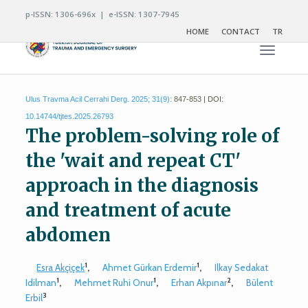
p-ISSN: 1306-696x | e-ISSN: 1307-7945
HOME
CONTACT
TR
Toggle n
Ulus Travma Acil Cerrahi Derg. 2025; 31(9):
847-853 | DOI:
10.14744/tjtes.2025.26793
The problem-solving role of
the 'wait and repeat CT'
approach in the diagnosis
and treatment of acute
abdomen
1
1
Esra Akçiçek
,
Ahmet Gürkan Erdemir
,
Ilkay Sedakat
1
1
2
Idilman
,
Mehmet Ruhi Onur
,
Erhan Akpınar
,
Bülent
3
Erbil