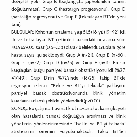
değişiklik yok), Grup B (başlangıçta şüphelenilen tanının
doğrulanması), Grup C (hastalığın progresyonu), Grup D
(hastalığın regresyonu) ve Grup E (tekrarlayan BT'de yeni
tanı).
BULGULAR: Kohortun ortalama yaşı 51.5±18 yıl (19–92) idi.
İlk ve tekrarlayan BT çekimleri arasındaki ortalama süre
40.9±59.05 saat (0.5–238) olarak belirlendi. Gruplara göre
hasta sayısı şu şekildeydi: Grup A (n=21), Grup B (n=60),
Grup C (n=32), Grup D (n=25) ve Grup E (n=11). En sık
karşılaşılan bulgu parsiyel barsak obstrüksiyonu idi (%27,
41/149); Grup D’nin %72’sinde (18/25) takip BT’de
regresyon izlendi. “Bekle ve BT'yi tekrarla” yaklaşımı,
parsiyel barsak obstrüksiyonunda klinik yönetim
kararlarını anlamlı şekilde yönlendirdi (p<0.01).
SONUÇ: Bu çalışma, travmatik olmayan akut karın şikayeti
olan hastalarda tanısal doğruluğun artırılması ve klinik
yönetimin yönlendirilmesinde “bekle ve BT'yi tekrarla”
stratejisinin önemini vurgulamaktadır. Takip BT’leri