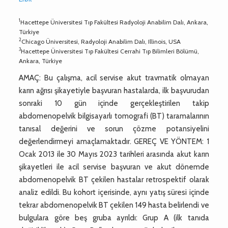
1
Hacettepe Üniversitesi Tıp Fakültesi Radyoloji Anabilim Dalı, Ankara,
Türkiye
2
Chicago Üniversitesi, Radyoloji Anabilim Dalı, Illinois, USA
3
Hacettepe Üniversitesi Tıp Fakültesi Cerrahi Tıp Bilimleri Bölümü,
Ankara, Türkiye
AMAÇ: Bu çalışma, acil servise akut travmatik olmayan
karın ağrısı şikayetiyle başvuran hastalarda, ilk başvurudan
sonraki 10 gün içinde gerçekleştirilen takip
abdomenopelvik bilgisayarlı tomografi (BT) taramalarının
tanısal değerini ve sorun çözme potansiyelini
değerlendirmeyi amaçlamaktadır. GEREÇ VE YÖNTEM: 1
Ocak 2013 ile 30 Mayıs 2023 tarihleri arasında akut karın
şikayetleri ile acil servise başvuran ve akut dönemde
abdomenopelvik BT çekilen hastalar retrospektif olarak
analiz edildi. Bu kohort içerisinde, aynı yatış süresi içinde
tekrar abdomenopelvik BT çekilen 149 hasta belirlendi ve
bulgulara göre beş gruba ayrıldı: Grup A (ilk tanıda