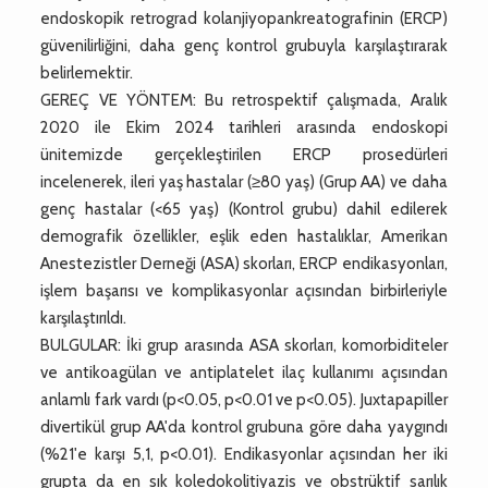
endoskopik retrograd kolanjiyopankreatografinin (ERCP)
güvenilirliğini, daha genç kontrol grubuyla karşılaştırarak
belirlemektir.
GEREÇ VE YÖNTEM: Bu retrospektif çalışmada, Aralık
2020 ile Ekim 2024 tarihleri arasında endoskopi
ünitemizde gerçekleştirilen ERCP prosedürleri
incelenerek, ileri yaş hastalar (≥80 yaş) (Grup AA) ve daha
genç hastalar (<65 yaş) (Kontrol grubu) dahil edilerek
demografik özellikler, eşlik eden hastalıklar, Amerikan
Anestezistler Derneği (ASA) skorları, ERCP endikasyonları,
işlem başarısı ve komplikasyonlar açısından birbirleriyle
karşılaştırıldı.
BULGULAR: İki grup arasında ASA skorları, komorbiditeler
ve antikoagülan ve antiplatelet ilaç kullanımı açısından
anlamlı fark vardı (p<0.05, p<0.01 ve p<0.05). Juxtapapiller
divertikül grup AA'da kontrol grubuna göre daha yaygındı
(%21'e karşı 5,1, p<0.01). Endikasyonlar açısından her iki
grupta da en sık koledokolitiyazis ve obstrüktif sarılık