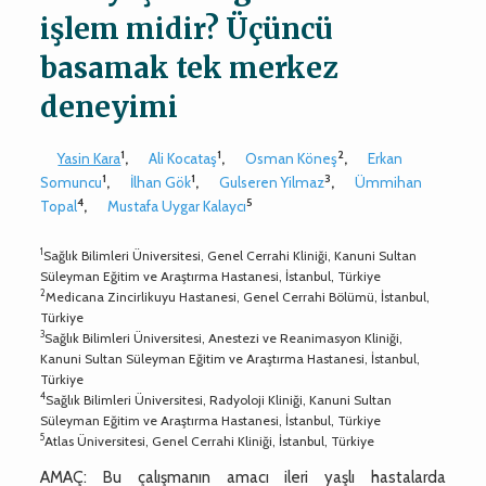
işlem midir? Üçüncü
basamak tek merkez
deneyimi
1
1
2
Yasin Kara
,
Ali Kocataş
,
Osman Köneş
,
Erkan
1
1
3
Somuncu
,
İlhan Gök
,
Gulseren Yilmaz
,
Ümmihan
4
5
Topal
,
Mustafa Uygar Kalaycı
1
Sağlık Bilimleri Üniversitesi, Genel Cerrahi Kliniği, Kanuni Sultan
Süleyman Eğitim ve Araştırma Hastanesi, İstanbul, Türkiye
2
Medicana Zincirlikuyu Hastanesi, Genel Cerrahi Bölümü, İstanbul,
Türkiye
3
Sağlık Bilimleri Üniversitesi, Anestezi ve Reanimasyon Kliniği,
Kanuni Sultan Süleyman Eğitim ve Araştırma Hastanesi, İstanbul,
Türkiye
4
Sağlık Bilimleri Üniversitesi, Radyoloji Kliniği, Kanuni Sultan
Süleyman Eğitim ve Araştırma Hastanesi, İstanbul, Türkiye
5
Atlas Üniversitesi, Genel Cerrahi Kliniği, İstanbul, Türkiye
AMAÇ: Bu çalışmanın amacı ileri yaşlı hastalarda