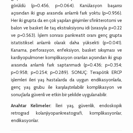
görüldü (p=0.456, p=0.064). Kanülasyon başarısı
açısından iki grup arasında anlamlı fark yoktu (p=0.956).
Her iki grupta da en çok yapılan girişimler sfinkterotomi ve
balon ve basket ile taş ekstraksiyonu idi (sırasıyla p=0.22
ve p=0.563). İşlem sonrası pankreatit oranı genç grupta
istatistiksel anlamlı olarak daha yüksekti (p=0.041).
Kanama, perforasyon, enfeksiyon, basket sıkışması ve
kardiyopulmoner komplikasyon oranları açısından iki grup
arasında anlamlı fark saptanmadı (p=0.436; p=0.354;
p=0.958; p=0.254; p=0.289). SONUÇ: Terapötik ERCP
işlemleri ileri yaş hastalarda da uygun endikasyonlarla,
genç yaş grubu ile karşılaştırılabilir komplikasyon ve
sonuçlarla güvenli ve etkin bir şekilde uygulanabilir.
Anahtar Kelimeler:
İleri yaş, güvenlik, endoskopik
retrograd kolanjiyopankreatografi, komplikasyonlar,
endikasyonlar.