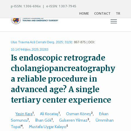
p-ISSN: 1306-696x | e-ISSN: 1307-7945
HOME
CONTACT
TR
Toggle n
Ulus Travma Acil Cerrahi Derg. 2025; 31(9):
867-875 | DOI:
10.14744/tjtes.2025.20283
Is endoscopic retrograde
cholangiopancreatography
a reliable procedure in
advanced age? A single
tertiary center experience
1
1
2
Yasin Kara
,
Ali Kocataş
,
Osman Köneş
,
Erkan
1
1
3
Somuncu
,
İlhan Gök
,
Gulseren Yilmaz
,
Ümmihan
4
5
Topal
,
Mustafa Uygar Kalaycı