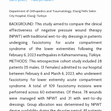
Department of Orthopedics and Traumatology, Elazığ Fethi Sekin
City Hospital, Elazığ-Türkiye
BACKGROUND: This study aimed to compare the clinical
effectiveness of negative pressure wound therapy
(NPWT) with traditional wet-to-dry dressings in patients
undergoing fasciotomy for acute compartment
syndrome of the lower extremities following the
February 6, 2023 earthquakes in Kahramanmaraş, Türkiye.
METHODS: This retrospective cohort study included 28
patients (15 males, 13 females) admitted to our hospital
between February 6 and March 6, 2023, who underwent
fasciotomy for lower extremity acute compartment
syndrome. A total of 109 fasciotomy incisions were
performed across 60 extremities. Of these, 78 wounds
were managed with NPWT and 31 with wet-to-dry
dressings. Group allocation was determined by NPWT
device availability during the disaster period. All patients