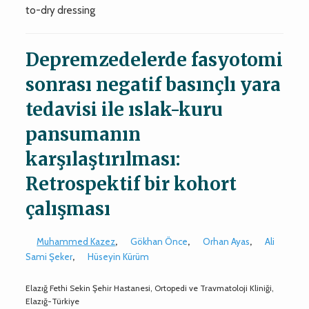
to-dry dressing
Depremzedelerde fasyotomi
sonrası negatif basınçlı yara
tedavisi ile ıslak-kuru
pansumanın
karşılaştırılması:
Retrospektif bir kohort
çalışması
Muhammed Kazez
,
Gökhan Önce
,
Orhan Ayas
,
Ali
Sami Şeker
,
Hüseyin Kürüm
Elazığ Fethi Sekin Şehir Hastanesi, Ortopedi ve Travmatoloji Kliniği,
Elazığ-Türkiye