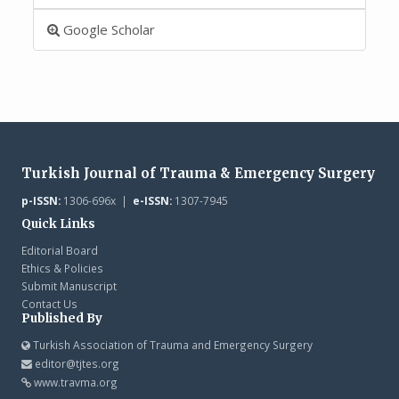
Google Scholar
Turkish Journal of Trauma & Emergency Surgery
p-ISSN:
1306-696x |
e-ISSN:
1307-7945
Quick Links
Editorial Board
Ethics & Policies
Submit Manuscript
Contact Us
Published By
Turkish Association of Trauma and Emergency Surgery
editor@tjtes.org
www.travma.org