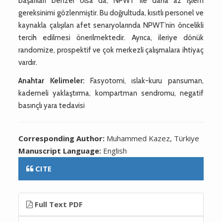
başarıları benzer olsa da, NPWT ile daha az işlem
gereksinimi gözlenmiştir. Bu doğrultuda, kısıtlı personel ve
kaynakla çalışılan afet senaryolarında NPWT’nin öncelikli
tercih edilmesi önerilmektedir. Ayrıca, ileriye dönük
randomize, prospektif ve çok merkezli çalışmalara ihtiyaç
vardır.
Anahtar Kelimeler:
Fasyotomi, ıslak-kuru pansuman,
kademeli yaklaştırma, kompartman sendromu, negatif
basınçlı yara tedavisi
Corresponding Author:
Muhammed Kazez, Türkiye
Manuscript Language:
English
CITE
Full Text PDF