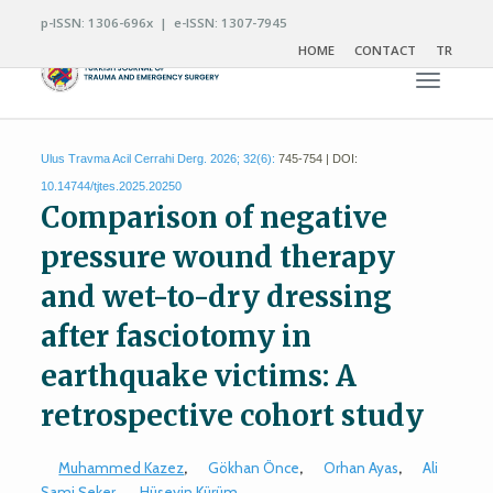
p-ISSN: 1306-696x | e-ISSN: 1307-7945
HOME
CONTACT
TR
Toggle n
Ulus Travma Acil Cerrahi Derg. 2026; 32(6):
745-754 | DOI:
10.14744/tjtes.2025.20250
Comparison of negative
pressure wound therapy
and wet-to-dry dressing
after fasciotomy in
earthquake victims: A
retrospective cohort study
Muhammed Kazez
,
Gökhan Önce
,
Orhan Ayas
,
Ali
Sami Şeker
,
Hüseyin Kürüm