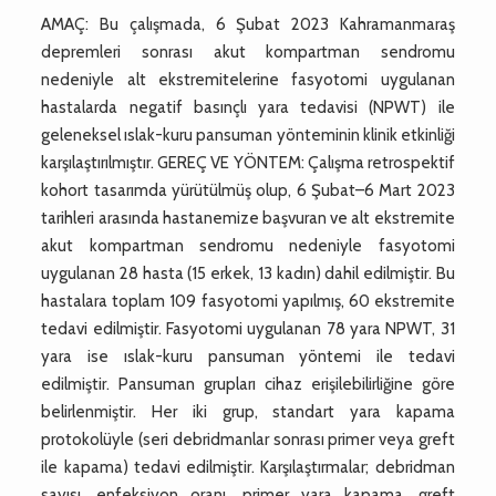
AMAÇ: Bu çalışmada, 6 Şubat 2023 Kahramanmaraş
depremleri sonrası akut kompartman sendromu
nedeniyle alt ekstremitelerine fasyotomi uygulanan
hastalarda negatif basınçlı yara tedavisi (NPWT) ile
geleneksel ıslak-kuru pansuman yönteminin klinik etkinliği
karşılaştırılmıştır. GEREÇ VE YÖNTEM: Çalışma retrospektif
kohort tasarımda yürütülmüş olup, 6 Şubat–6 Mart 2023
tarihleri arasında hastanemize başvuran ve alt ekstremite
akut kompartman sendromu nedeniyle fasyotomi
uygulanan 28 hasta (15 erkek, 13 kadın) dahil edilmiştir. Bu
hastalara toplam 109 fasyotomi yapılmış, 60 ekstremite
tedavi edilmiştir. Fasyotomi uygulanan 78 yara NPWT, 31
yara ise ıslak-kuru pansuman yöntemi ile tedavi
edilmiştir. Pansuman grupları cihaz erişilebilirliğine göre
belirlenmiştir. Her iki grup, standart yara kapama
protokolüyle (seri debridmanlar sonrası primer veya greft
ile kapama) tedavi edilmiştir. Karşılaştırmalar; debridman
sayısı, enfeksiyon oranı, primer yara kapama, greft