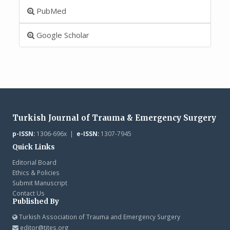
PubMed
Google Scholar
Turkish Journal of Trauma & Emergency Surgery
p-ISSN:
1306-696x |
e-ISSN:
1307-7945
Quick Links
Editorial Board
Ethics & Policies
Submit Manuscript
Contact Us
Published By
Turkish Association of Trauma and Emergency Surgery
editor@tjtes.org