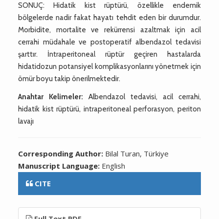
SONUÇ: Hidatik kist rüptürü, özellikle endemik
bölgelerde nadir fakat hayatı tehdit eden bir durumdur.
Morbidite, mortalite ve rekürrensi azaltmak için acil
cerrahi müdahale ve postoperatif albendazol tedavisi
şarttır. İntraperitoneal rüptür geçiren hastalarda
hidatidozun potansiyel komplikasyonlarını yönetmek için
ömür boyu takip önerilmektedir.
Anahtar Kelimeler:
Albendazol tedavisi, acil cerrahi,
hidatik kist rüptürü, intraperitoneal perforasyon, periton
lavajı
Corresponding Author:
Bilal Turan, Türkiye
Manuscript Language:
English
CITE
Full Text PDF