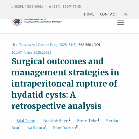
p-ISSN: 1306-696x | e-ISSN: 1307-7945
HOME
CONTACT
TR
Toggle n
Ulus Travma Acil Cerrahi Derg. 2025; 31(6):
562-569 | DOI:
10.14744/tjtes.2025.15691
Surgical outcomes and
management strategies in
intraperitoneal rupture of
hydatid cysts: A
retrospective analysis
1
2
3
Bilal Turan
,
Nurullah Bilen
,
Emre Teke
,
Serdar
1
1
3
Acar
,
İsa Karaca
,
Sibel Yaman