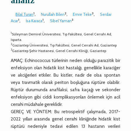
analiz
1
2
3
Bilal Turan
,
Nurullah Bilen
,
Emre Teke
,
Serdar
1
1
3
Acar
,
İsa Karaca
,
Sibel Yaman
1
Süleyman Demirel Üniversitesi, Tıp Fakültesi, Genel Cerrahi Ad,
Isparta
2
Gaziantep Üniversitesi, Tıp Fakültesi, Genel Cerrahi Ad, Gaziantep
3
Gaziantep Şehir Hastanesi, Genel Cerrahi Kliniği, Gaziantep
AMAÇ: Echinococcus türlerinin neden olduğu parazitik bir
enfeksiyon olan hidatik kist hastalığı, genellikle karaciğer
ve akciğerleri etkiler. Bu kistler, nadir de olsa spontan
veya travmatik olarak periton boşluğuna rüptüre olabilir.
Rüptür durumunda anafilaksi, safra kaçağı ve sekonder
enfeksiyon gibi ciddi komplikasyonları önlemek için acil
cerrahi müdahale gereklidir.
GEREÇ VE YÖNTEM: Bu retrospektif çalışmada, 2017-
2022 yılları arasında genel cerrahi kliniğinde hidatik kist
rüptürü nedeniyle tedavi edilen 13 hastanın verileri