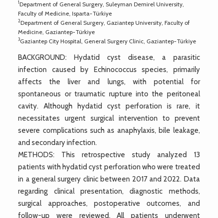
1
Department of General Surgery, Suleyman Demirel University,
Faculty of Medicine, Isparta-Türkiye
2
Department of General Surgery, Gaziantep University, Faculty of
Medicine, Gaziantep-Türkiye
3
Gaziantep City Hospital, General Surgery Clinic, Gaziantep-Türkiye
BACKGROUND: Hydatid cyst disease, a parasitic
infection caused by Echinococcus species, primarily
affects the liver and lungs, with potential for
spontaneous or traumatic rupture into the peritoneal
cavity. Although hydatid cyst perforation is rare, it
necessitates urgent surgical intervention to prevent
severe complications such as anaphylaxis, bile leakage,
and secondary infection.
METHODS: This retrospective study analyzed 13
patients with hydatid cyst perforation who were treated
in a general surgery clinic between 2017 and 2022. Data
regarding clinical presentation, diagnostic methods,
surgical approaches, postoperative outcomes, and
follow-up were reviewed. All patients underwent