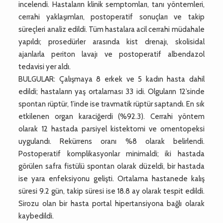
incelendi. Hastaların klinik semptomları, tanı yöntemleri,
cerrahi yaklaşımları, postoperatif sonuçları ve takip
süreçleri analiz edildi. Tüm hastalara acil cerrahi müdahale
yapıldı; prosedürler arasında kist drenajı, skolisidal
ajanlarla periton lavajı ve postoperatif albendazol
tedavisi yer aldı.
BULGULAR: Çalışmaya 8 erkek ve 5 kadın hasta dahil
edildi; hastaların yaş ortalaması 33 idi. Olguların 12’sinde
spontan rüptür, 1’inde ise travmatik rüptür saptandı. En sık
etkilenen organ karaciğerdi (%92.3). Cerrahi yöntem
olarak 12 hastada parsiyel kistektomi ve omentopeksi
uygulandı. Rekürrens oranı %8 olarak belirlendi.
Postoperatif komplikasyonlar minimaldi; iki hastada
görülen safra fistülü spontan olarak düzeldi, bir hastada
ise yara enfeksiyonu gelişti. Ortalama hastanede kalış
süresi 9.2 gün, takip süresi ise 18.8 ay olarak tespit edildi.
Sirozu olan bir hasta portal hipertansiyona bağlı olarak
kaybedildi.