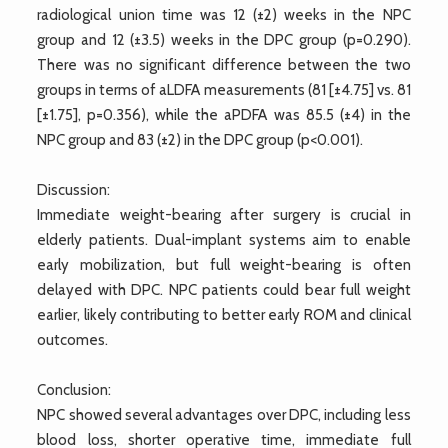
radiological union time was 12 (±2) weeks in the NPC
group and 12 (±3.5) weeks in the DPC group (p=0.290).
There was no significant difference between the two
groups in terms of aLDFA measurements (81 [±4.75] vs. 81
[±1.75], p=0.356), while the aPDFA was 85.5 (±4) in the
NPC group and 83 (±2) in the DPC group (p<0.001).
Discussion:
Immediate weight-bearing after surgery is crucial in
elderly patients. Dual-implant systems aim to enable
early mobilization, but full weight-bearing is often
delayed with DPC. NPC patients could bear full weight
earlier, likely contributing to better early ROM and clinical
outcomes.
Conclusion:
NPC showed several advantages over DPC, including less
blood loss, shorter operative time, immediate full