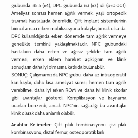
grubunda 85.5 (±4), DPC grubunda 83 (±2) idi (p<0.001).
Ameliyat sonrası hemen ağırlık vermek, yaşlı ortopedik
travmalı hastalarda önemlidir. Çift implant sistemlerinin
birincil amacı erken mobilizasyonu kolaylaştırmak olsa da,
DPC kullanıldığında erken dönemde tam ağırlık vermeye
genellikle temkinli yaklaşılmaktadır. NPC grubundaki
hastaların daha erken ve ağrısız şekilde tam ağırlık
vermesi, erken eklem hareket açıklığının ve klinik
sonuçların daha iyi olmasına katkıda bulunabilir.
SONUÇ: Çalışmamızda NPC grubu, daha az intraoperatif
kan kaybı, daha kısa ameliyat süresi, hemen tam ağırlık
verebilme, daha iyi erken ROM ve daha iyi klinik skorlar
gibi avantajlar gösterdi. Komplikasyon ve kaynama
oranları benzerdi, ancak NPC’nin sağladığı bu avantajlar
klinik olarak daha anlamlı olabilir.
Anahtar Kelimeler:
Çift plak kombinasyonu, çivi plak
kombinasyonu, distal femur, osteoporotik kırık