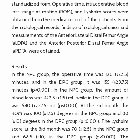
standardized form. Operative time, intraoperative blood
loss, range of motion (ROM), and Lysholm scores were
obtained from the medical records of the patients. From
the radiological records, findings of radiological union and
measurements of the Anterior Lateral Distal Femur Angle
(aLDFA) and the Anterior Posterior Distal Femur Angle
(aPDFA) were obtained.
Results:
In the NPC group, the operative time was 120 (±22.5)
minutes, and in the DPC group, it was 155 (±23.75)
minutes (p<0.001). In the NPC group, the amount of
blood loss was 422.5 (±115) mL, while in the DPC group, it
was 640 (±237.5) mL (p<0.001). At the 3rd month, the
ROM was 100 (±17.5) degrees in the NPC group and 80
(±10) degrees in the DPC group (p<0.001). The Lysholm
score at the 3rd month was 70 (±12.5) in the NPC group
and 68.5 (±10) in the DPC group (p<0.001). The