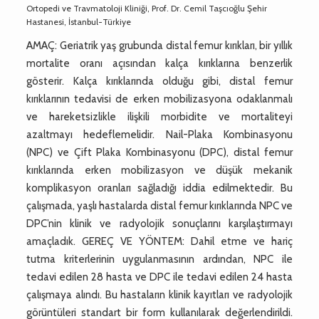
Ortopedi ve Travmatoloji Kliniği, Prof. Dr. Cemil Taşcıoğlu Şehir
Hastanesi, İstanbul-Türkiye
AMAÇ: Geriatrik yaş grubunda distal femur kırıkları, bir yıllık
mortalite oranı açısından kalça kırıklarına benzerlik
gösterir. Kalça kırıklarında olduğu gibi, distal femur
kırıklarının tedavisi de erken mobilizasyona odaklanmalı
ve hareketsizlikle ilişkili morbidite ve mortaliteyi
azaltmayı hedeflemelidir. Nail-Plaka Kombinasyonu
(NPC) ve Çift Plaka Kombinasyonu (DPC), distal femur
kırıklarında erken mobilizasyon ve düşük mekanik
komplikasyon oranları sağladığı iddia edilmektedir. Bu
çalışmada, yaşlı hastalarda distal femur kırıklarında NPC ve
DPC’nin klinik ve radyolojik sonuçlarını karşılaştırmayı
amaçladık. GEREÇ VE YÖNTEM: Dahil etme ve hariç
tutma kriterlerinin uygulanmasının ardından, NPC ile
tedavi edilen 28 hasta ve DPC ile tedavi edilen 24 hasta
çalışmaya alındı. Bu hastaların klinik kayıtları ve radyolojik
görüntüleri standart bir form kullanılarak değerlendirildi.