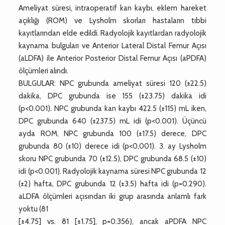
Ameliyat süresi, intraoperatif kan kaybı, eklem hareket
açıklığı (ROM) ve Lysholm skorları hastaların tıbbi
kayıtlarından elde edildi. Radyolojik kayıtlardan radyolojik
kaynama bulguları ve Anterior Lateral Distal Femur Açısı
(aLDFA) ile Anterior Posterior Distal Femur Açısı (aPDFA)
ölçümleri alındı.
BULGULAR: NPC grubunda ameliyat süresi 120 (±22.5)
dakika, DPC grubunda ise 155 (±23.75) dakika idi
(p<0.001). NPC grubunda kan kaybı 422.5 (±115) mL iken,
DPC grubunda 640 (±237.5) mL idi (p<0.001). Üçüncü
ayda ROM, NPC grubunda 100 (±17.5) derece, DPC
grubunda 80 (±10) derece idi (p<0,001). 3. ay Lysholm
skoru NPC grubunda 70 (±12.5), DPC grubunda 68.5 (±10)
idi (p<0.001). Radyolojik kaynama süresi NPC grubunda 12
(±2) hafta, DPC grubunda 12 (±3.5) hafta idi (p=0.290).
aLDFA ölçümleri açısından iki grup arasında anlamlı fark
yoktu (81
[±4.75] vs. 81 [±1.75], p=0.356), ancak aPDFA NPC