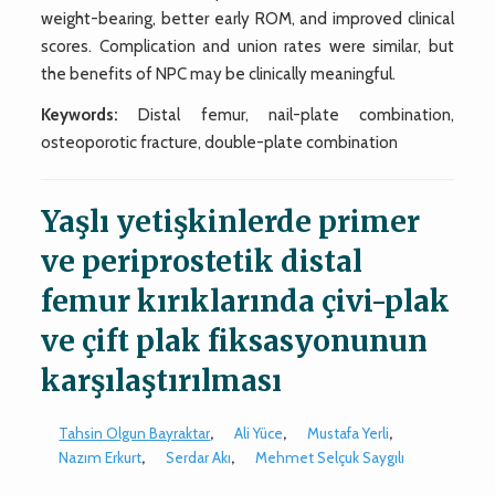
weight-bearing, better early ROM, and improved clinical
scores. Complication and union rates were similar, but
the benefits of NPC may be clinically meaningful.
Keywords:
Distal femur, nail-plate combination,
osteoporotic fracture, double-plate combination
Yaşlı yetişkinlerde primer
ve periprostetik distal
femur kırıklarında çivi-plak
ve çift plak fiksasyonunun
karşılaştırılması
Tahsin Olgun Bayraktar
,
Ali Yüce
,
Mustafa Yerli
,
Nazım Erkurt
,
Serdar Akı
,
Mehmet Selçuk Saygılı