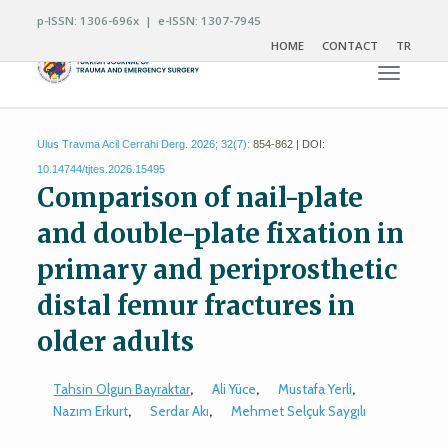
p-ISSN: 1306-696x | e-ISSN: 1307-7945
HOME
CONTACT
TR
Toggle n
Ulus Travma Acil Cerrahi Derg. 2026; 32(7):
854-862 | DOI:
10.14744/tjtes.2026.15495
Comparison of nail-plate
and double-plate fixation in
primary and periprosthetic
distal femur fractures in
older adults
Tahsin Olgun Bayraktar
,
Ali Yüce
,
Mustafa Yerli
,
Nazım Erkurt
,
Serdar Akı
,
Mehmet Selçuk Saygılı