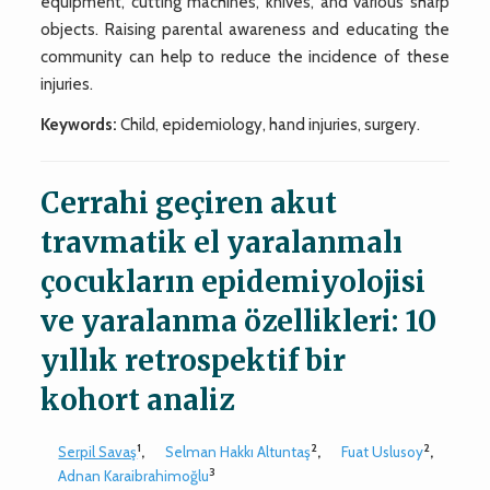
equipment, cutting machines, knives, and various sharp
objects. Raising parental awareness and educating the
community can help to reduce the incidence of these
injuries.
Keywords:
Child, epidemiology, hand injuries, surgery.
Cerrahi geçiren akut
travmatik el yaralanmalı
çocukların epidemiyolojisi
ve yaralanma özellikleri: 10
yıllık retrospektif bir
kohort analiz
1
2
2
Serpil Savaş
,
Selman Hakkı Altuntaş
,
Fuat Uslusoy
,
3
Adnan Karaibrahimoğlu