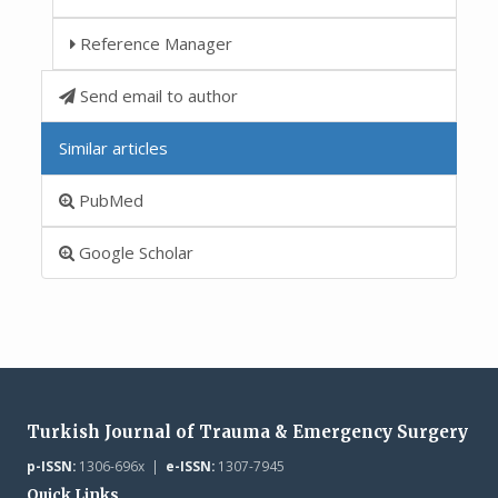
Reference Manager
Send email to author
Similar articles
PubMed
Google Scholar
Turkish Journal of Trauma & Emergency Surgery
p-ISSN:
1306-696x |
e-ISSN:
1307-7945
Quick Links