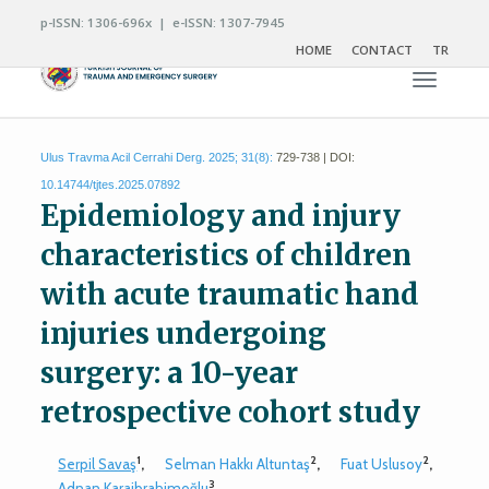
p-ISSN: 1306-696x | e-ISSN: 1307-7945
HOME
CONTACT
TR
Toggle n
Ulus Travma Acil Cerrahi Derg. 2025; 31(8):
729-738 | DOI:
10.14744/tjtes.2025.07892
Epidemiology and injury
characteristics of children
with acute traumatic hand
injuries undergoing
surgery: a 10-year
retrospective cohort study
1
2
2
Serpil Savaş
,
Selman Hakkı Altuntaş
,
Fuat Uslusoy
,
3
Adnan Karaibrahimoğlu