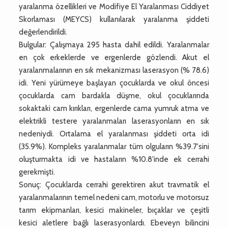
yaralanma özellikleri ve Modifiye El Yaralanması Ciddiyet
Skorlaması (MEYCS) kullanılarak yaralanma şiddeti
değerlendirildi.
Bulgular: Çalışmaya 295 hasta dahil edildi. Yaralanmalar
en çok erkeklerde ve ergenlerde gözlendi. Akut el
yaralanmalarının en sık mekanizması laserasyon (% 78.6)
idi. Yeni yürümeye başlayan çocuklarda ve okul öncesi
çocuklarda cam bardakla düşme, okul çocuklarında
sokaktaki cam kırıkları, ergenlerde cama yumruk atma ve
elektrikli testere yaralanmaları laserasyonların en sık
nedeniydi. Ortalama el yaralanması şiddeti orta idi
(35.9%). Kompleks yaralanmalar tüm olguların %39.7'sini
oluşturmakta idi ve hastaların %10.8'inde ek cerrahi
gerekmişti.
Sonuç: Çocuklarda cerrahi gerektiren akut travmatik el
yaralanmalarının temel nedeni cam, motorlu ve motorsuz
tarım ekipmanları, kesici makineler, bıçaklar ve çeşitli
kesici aletlere bağlı laserasyonlardı. Ebeveyn bilincini