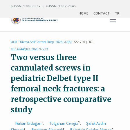
p-ISSN: 1306-696x | e-ISSN: 1307-7945
HOME
CONTACT
TR
Toggle n
Ulus Travma Acil Cerrahi Derg. 2026; 32(6):
722-726 | DOI:
10.14744/tjtes.2026.97273
Two versus three
cannulated screws in
pediatric Delbet type II
femoral neck fractures: a
retrospective comparative
study
1
2
Furkan Erdoğan
,
Tolgahan Cengiz
,
Şafak Aydın
3
1
4
Şimşek
,
Bedirhan Albayrak
,
Bahattin Çağdaş Akman
,