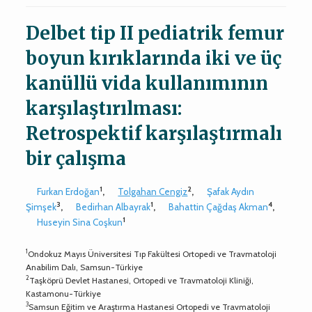
Delbet tip II pediatrik femur
boyun kırıklarında iki ve üç
kanüllü vida kullanımının
karşılaştırılması:
Retrospektif karşılaştırmalı
bir çalışma
1
2
Furkan Erdoğan
,
Tolgahan Cengiz
,
Şafak Aydın
3
1
4
Şimşek
,
Bedirhan Albayrak
,
Bahattin Çağdaş Akman
,
1
Huseyin Sina Coşkun
1
Ondokuz Mayıs Üniversitesi Tıp Fakültesi Ortopedi ve Travmatoloji
Anabilim Dalı, Samsun-Türkiye
2
Taşköprü Devlet Hastanesi, Ortopedi ve Travmatoloji Kliniği,
Kastamonu-Türkiye
3
Samsun Eğitim ve Araştırma Hastanesi Ortopedi ve Travmatoloji