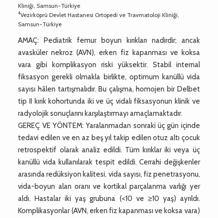
Kliniği, Samsun-Türkiye
4
Vezirköprü Devlet Hastanesi Ortopedi ve Travmatoloji Kliniği,
Samsun-Türkiye
AMAÇ: Pediatrik femur boyun kırıkları nadirdir; ancak
avasküler nekroz (AVN), erken fiz kapanması ve koksa
vara gibi komplikasyon riski yüksektir. Stabil internal
fiksasyon gerekli olmakla birlikte, optimum kanüllü vida
sayısı hâlen tartışmalıdır. Bu çalışma, homojen bir Delbet
tip II kırık kohortunda iki ve üç vidalı fiksasyonun klinik ve
radyolojik sonuçlarını karşılaştırmayı amaçlamaktadır.
GEREÇ VE YÖNTEM: Yaralanmadan sonraki üç gün içinde
tedavi edilen ve en az beş yıl takip edilen otuz altı çocuk
retrospektif olarak analiz edildi. Tüm kırıklar iki veya üç
kanüllü vida kullanılarak tespit edildi. Cerrahi değişkenler
arasında redüksiyon kalitesi, vida sayısı, fiz penetrasyonu,
vida-boyun alan oranı ve kortikal parçalanma varlığı yer
aldı. Hastalar iki yaş grubuna (<10 ve ≥10 yaş) ayrıldı.
Komplikasyonlar (AVN, erken fiz kapanması ve koksa vara)