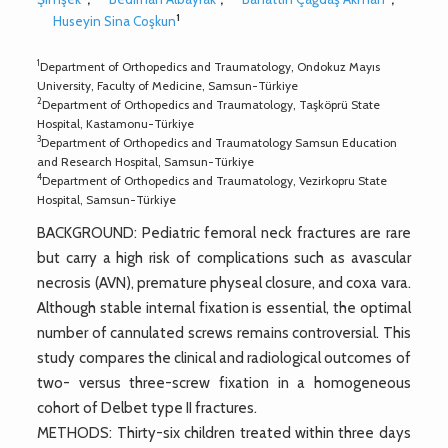
1
Huseyin Sina Coşkun
1
Department of Orthopedics and Traumatology, Ondokuz Mayıs
University, Faculty of Medicine, Samsun-Türkiye
2
Department of Orthopedics and Traumatology, Taşköprü State
Hospital, Kastamonu-Türkiye
3
Department of Orthopedics and Traumatology Samsun Education
and Research Hospital, Samsun-Türkiye
4
Department of Orthopedics and Traumatology, Vezirkopru State
Hospital, Samsun-Türkiye
BACKGROUND: Pediatric femoral neck fractures are rare
but carry a high risk of complications such as avascular
necrosis (AVN), premature physeal closure, and coxa vara.
Although stable internal fixation is essential, the optimal
number of cannulated screws remains controversial. This
study compares the clinical and radiological outcomes of
two- versus three-screw fixation in a homogeneous
cohort of Delbet type II fractures.
METHODS: Thirty-six children treated within three days