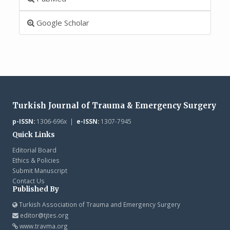
Google Scholar
Turkish Journal of Trauma & Emergency Surgery
p-ISSN:
1306-696x |
e-ISSN:
1307-7945
Quick Links
Editorial Board
Ethics & Policies
Submit Manuscript
Contact Us
Published By
Turkish Association of Trauma and Emergency Surgery
editor@tjtes.org
www.travma.org