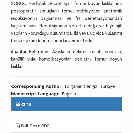
SONUÇ: Pediatrik Delbet tip II femur boyun kırıklarında
postoperatif sonuçların temel belirleyicileri anatomik
redüksiyonun sağlanması ve fiz penetrasyonundan
kaçınılmasıdır. Redüksiyonun yeterli olduğu ve biyolojik
yapıların korunduğu durumlarda, iki veya üç vida kullanımı
benzer uzun dönem sonuçlar vermektedir.
Anahtar Kelimeler:
Avasküler nekroz, cerrahi sonuçlar,
kanüllü vida, komplikasyonlar, pediatrik femur boyun
kırıkları
Corresponding Author:
Tolgahan Cengiz, Türkiye
Manuscript Language:
English
CITE
Full Text PDF