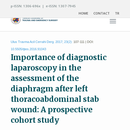
p-ISSN: 1306-696x | e-ISSN: 1307-7945
HOME
CONTACT
TR
Toggle n
Ulus Travma Acil Cerrahi Derg. 2017; 23(2):
107-111 | DOI:
10.5505/tjtes.2016.91043
Importance of diagnostic
laparoscopy in the
assessment of the
diaphragm after left
thoracoabdominal stab
wound: A prospective
cohort study