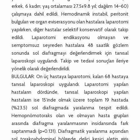
erkek, 6 kadın; yaş ortalaması 27.5±9.8 yıl; dağılım 14–60)
çalışmaya dahil edildi. Hemodinamik instabil, peritonit
bulguları ve organ eviserasyonu olan hastalara laparotomi
yapılırken, diğer hastalar selektif konservatif olarak takip
edildi. Laparotomi endikasyonu olmayan ve
semptomsuz seyreden hastalara 48 saatlik gözlem
sonunda sol diafragmayı değerlendirmek için tanısal
laparoskopi uygulandı. Takip ve tedavi sonuçları ileriye
yönelik olarak değerlendirildi.
BULGULAR: On üç hastaya laparotomi, kalan 68 hastaya
tanısal laparoskopi uygulandı. Laparotomi yapılan
hastaların dördünde, tanısal laparoskopi yapılan
hastaların ise 15’inde olmak üzere toplam 19 hastada
(%23.5) sol diafragmada yaralanma tespit edildi.
Hemopnömotoraks olan ve olmayan hasta grupları
arasında diafragma yaralanmasının insidansında fark
saptanmadı (p=0.131). Diafragmatik yaralanma açısından
sol torakoabdominal bölgede delici kesici aletin giriş