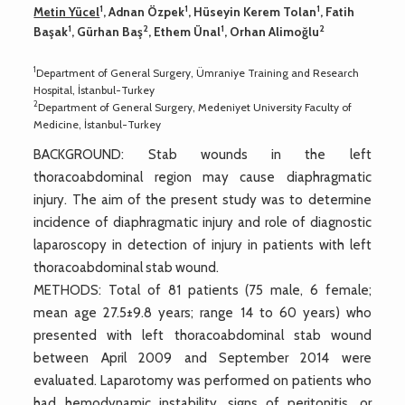
1
1
1
Metin Yücel
, Adnan Özpek
, Hüseyin Kerem Tolan
, Fatih
1
2
1
2
Başak
, Gürhan Baş
, Ethem Ünal
, Orhan Alimoğlu
1
Department of General Surgery, Ümraniye Training and Research
Hospital, İstanbul-Turkey
2
Department of General Surgery, Medeniyet University Faculty of
Medicine, İstanbul-Turkey
BACKGROUND: Stab wounds in the left
thoracoabdominal region may cause diaphragmatic
injury. The aim of the present study was to determine
incidence of diaphragmatic injury and role of diagnostic
laparoscopy in detection of injury in patients with left
thoracoabdominal stab wound.
METHODS: Total of 81 patients (75 male, 6 female;
mean age 27.5±9.8 years; range 14 to 60 years) who
presented with left thoracoabdominal stab wound
between April 2009 and September 2014 were
evaluated. Laparotomy was performed on patients who
had hemodynamic instability, signs of peritonitis, or