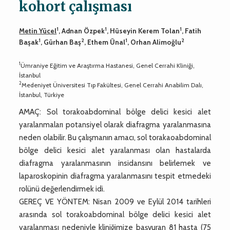
kohort çalışması
1
1
1
Metin Yücel
, Adnan Özpek
, Hüseyin Kerem Tolan
, Fatih
1
2
1
2
Başak
, Gürhan Baş
, Ethem Ünal
, Orhan Alimoğlu
1
Ümraniye Eğitim ve Araştırma Hastanesi, Genel Cerrahi Kliniği,
İstanbul
2
Medeniyet Üniversitesi Tıp Fakültesi, Genel Cerrahi Anabilim Dalı,
İstanbul, Türkiye
AMAÇ: Sol torakoabdominal bölge delici kesici alet
yaralanmaları potansiyel olarak diafragma yaralanmasına
neden olabilir. Bu çalışmanın amacı, sol torakaoabdominal
bölge delici kesici alet yaralanması olan hastalarda
diafragma yaralanmasının insidansını belirlemek ve
laparoskopinin diafragma yaralanmasını tespit etmedeki
rolünü değerlendirmek idi.
GEREÇ VE YÖNTEM: Nisan 2009 ve Eylül 2014 tarihleri
arasında sol torakoabdominal bölge delici kesici alet
yaralanması nedeniyle kliniğimize başvuran 81 hasta (75