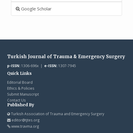
Google Scholar
Turkish Journal of Trauma & Emergency Surgery
p-ISSN:
1306-696x |
e-ISSN:
1307-7945
Quick Links
Editorial Board
Ethics & Policies
Submit Manuscript
Contact Us
Published By
Turkish Association of Trauma and Emergency Surgery
editor@tjtes.org
www.travma.org