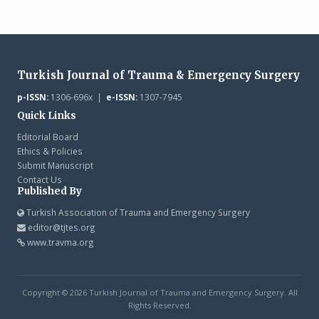
Turkish Journal of Trauma & Emergency Surgery
p-ISSN:
1306-696x |
e-ISSN:
1307-7945
Quick Links
Editorial Board
Ethics & Policies
Submit Manuscript
Contact Us
Published By
Turkish Association of Trauma and Emergency Surgery
editor@tjtes.org
www.travma.org
Copyright © 2026 Turkish Journal of Trauma and Emergency Surgery. All
Rights Reserved.