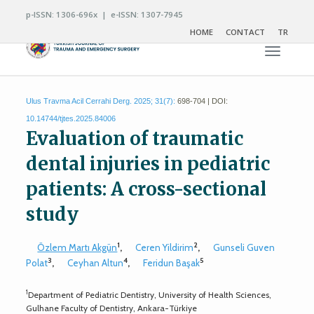
p-ISSN: 1306-696x | e-ISSN: 1307-7945
HOME
CONTACT
TR
Toggle n
Ulus Travma Acil Cerrahi Derg. 2025; 31(7):
698-704 | DOI:
10.14744/tjtes.2025.84006
Evaluation of traumatic
dental injuries in pediatric
patients: A cross-sectional
study
1
2
Özlem Martı Akgün
,
Ceren Yildirim
,
Gunseli Guven
3
4
5
Polat
,
Ceyhan Altun
,
Feridun Başak
1
Department of Pediatric Dentistry, University of Health Sciences,
Gulhane Faculty of Dentistry, Ankara-Türkiye