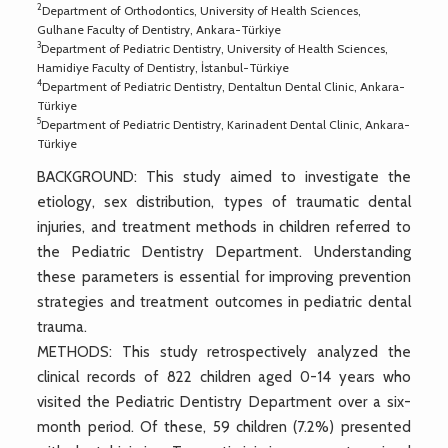
2
Department of Orthodontics, University of Health Sciences,
Gulhane Faculty of Dentistry, Ankara-Türkiye
3
Department of Pediatric Dentistry, University of Health Sciences,
Hamidiye Faculty of Dentistry, İstanbul-Türkiye
4
Department of Pediatric Dentistry, Dentaltun Dental Clinic, Ankara-
Türkiye
5
Department of Pediatric Dentistry, Karinadent Dental Clinic, Ankara-
Türkiye
BACKGROUND: This study aimed to investigate the
etiology, sex distribution, types of traumatic dental
injuries, and treatment methods in children referred to
the Pediatric Dentistry Department. Understanding
these parameters is essential for improving prevention
strategies and treatment outcomes in pediatric dental
trauma.
METHODS: This study retrospectively analyzed the
clinical records of 822 children aged 0-14 years who
visited the Pediatric Dentistry Department over a six-
month period. Of these, 59 children (7.2%) presented