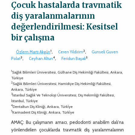
Çocuk hastalarda travmatik
diş yaralanmalarının
değerlendirilmesi: Kesitsel
bir çalışma
1
2
Özlem Martı Akgün
,
Ceren Yildirim
,
Gunseli Guven
3
4
5
Polat
,
Ceyhan Altun
,
Feridun Başak
1
Sağlık Bilimleri Üniversitesi, Gülhane Diş Hekimliği Fakültesi, Ankara,
Türkiye
2
Sağlık Bilimleri Üniversitesi, Hamidiye Diş Hekimliği Fakültesi,
Ankara, Türkiye
3
İstanbul Sağlık Ve Teknoloji Üniversitesi, Diş Hekimliği Fakültesi,
İstanbul, Türkiye
4
Dentaltun Diş Kliniği, Ankara, Türki̇ye
5
Karinadent Diş Kliniği, Ankara, Türki̇ye
AMAÇ: Bu çalışmanın amacı, pedodonti anabilim dalı'na
yönlendirilen çocuklarda travmatik diş yaralanmalarının