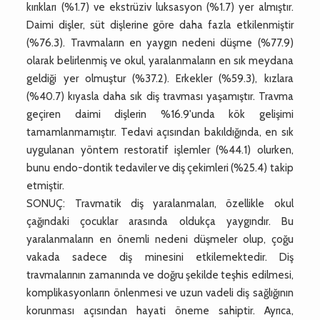
kırıkları (%1.7) ve ekstrüziv luksasyon (%1.7) yer almıştır.
Daimi dişler, süt dişlerine göre daha fazla etkilenmiştir
(%76.3). Travmaların en yaygın nedeni düşme (%77.9)
olarak belirlenmiş ve okul, yaralanmaların en sık meydana
geldiği yer olmuştur (%37.2). Erkekler (%59.3), kızlara
(%40.7) kıyasla daha sık diş travması yaşamıştır. Travma
geçiren daimi dişlerin %16.9'unda kök gelişimi
tamamlanmamıştır. Tedavi açısından bakıldığında, en sık
uygulanan yöntem restoratif işlemler (%44.1) olurken,
bunu endo-dontik tedaviler ve diş çekimleri (%25.4) takip
etmiştir.
SONUÇ: Travmatik diş yaralanmaları, özellikle okul
çağındaki çocuklar arasında oldukça yaygındır. Bu
yaralanmaların en önemli nedeni düşmeler olup, çoğu
vakada sadece diş minesini etkilemektedir. Diş
travmalarının zamanında ve doğru şekilde teşhis edilmesi,
komplikasyonların önlenmesi ve uzun vadeli diş sağlığının
korunması açısından hayati öneme sahiptir. Ayrıca,