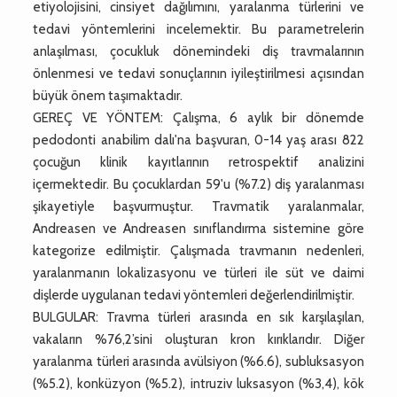
etiyolojisini, cinsiyet dağılımını, yaralanma türlerini ve
tedavi yöntemlerini incelemektir. Bu parametrelerin
anlaşılması, çocukluk dönemindeki diş travmalarının
önlenmesi ve tedavi sonuçlarının iyileştirilmesi açısından
büyük önem taşımaktadır.
GEREÇ VE YÖNTEM: Çalışma, 6 aylık bir dönemde
pedodonti anabilim dalı'na başvuran, 0-14 yaş arası 822
çocuğun klinik kayıtlarının retrospektif analizini
içermektedir. Bu çocuklardan 59'u (%7.2) diş yaralanması
şikayetiyle başvurmuştur. Travmatik yaralanmalar,
Andreasen ve Andreasen sınıflandırma sistemine göre
kategorize edilmiştir. Çalışmada travmanın nedenleri,
yaralanmanın lokalizasyonu ve türleri ile süt ve daimi
dişlerde uygulanan tedavi yöntemleri değerlendirilmiştir.
BULGULAR: Travma türleri arasında en sık karşılaşılan,
vakaların %76,2’sini oluşturan kron kırıklarıdır. Diğer
yaralanma türleri arasında avülsiyon (%6.6), subluksasyon
(%5.2), konküzyon (%5.2), intruziv luksasyon (%3,4), kök