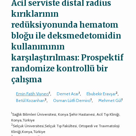
Acil serviste distal radius
kırıklarının
redüksiyonunda hematom
bloğu ile deksmedetomidin
kullanımının
karşılaştırılması: Prospektif
randomize kontrollü bir
çalışma
1
1
2
Emin Fatih Vişneci
,
Demet Acar
,
Ebubekir Eravşar
,
3
1
1
Betül Kozanhan
,
Osman Lütfi Demirci
,
Mehmet Gül
1
Sağlık Bilimleri Üniversitesi, Konya Şehir Hastanesi, Acil Tıp Kliniği,
Konya,Türkiye
2
Selçuk Üniversitesi,Selçuk Tıp Fakültesi, Ortopedi ve Travmatoloji
Kliniği,Konya,Türkiye