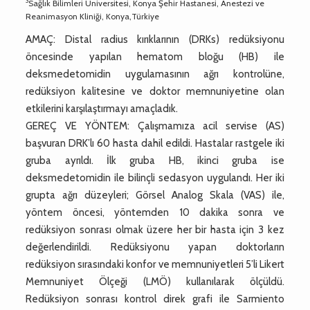
3
Sağlık Bilimleri Üniversitesi, Konya Şehir Hastanesi, Anestezi ve
Reanimasyon Kliniği, Konya,Türkiye
AMAÇ: Distal radius kırıklarının (DRKs) redüksiyonu
öncesinde yapılan hematom bloğu (HB) ile
deksmedetomidin uygulamasının ağrı kontrolüne,
redüksiyon kalitesine ve doktor memnuniyetine olan
etkilerini karşılaştırmayı amaçladık.
GEREÇ VE YÖNTEM: Çalışmamıza acil servise (AS)
başvuran DRK’lı 60 hasta dahil edildi. Hastalar rastgele iki
gruba ayrıldı. İlk gruba HB, ikinci gruba ise
deksmedetomidin ile bilinçli sedasyon uygulandı. Her iki
grupta ağrı düzeyleri; Görsel Analog Skala (VAS) ile,
yöntem öncesi, yöntemden 10 dakika sonra ve
redüksiyon sonrası olmak üzere her bir hasta için 3 kez
değerlendirildi. Redüksiyonu yapan doktorların
redüksiyon sırasındaki konfor ve memnuniyetleri 5’li Likert
Memnuniyet Ölçeği (LMÖ) kullanılarak ölçüldü.
Redüksiyon sonrası kontrol direk grafi ile Sarmiento