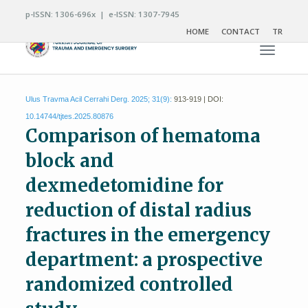
p-ISSN: 1306-696x | e-ISSN: 1307-7945
HOME
CONTACT
TR
Toggle n
Ulus Travma Acil Cerrahi Derg. 2025; 31(9):
913-919 | DOI:
10.14744/tjtes.2025.80876
Comparison of hematoma
block and
dexmedetomidine for
reduction of distal radius
fractures in the emergency
department: a prospective
randomized controlled