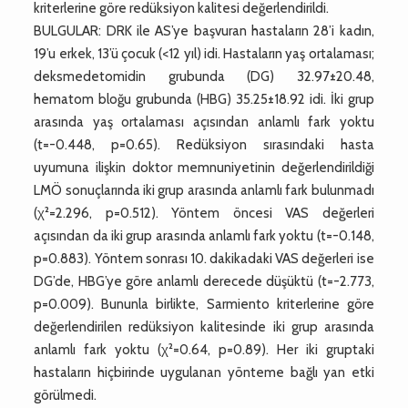
kriterlerine göre redüksiyon kalitesi değerlendirildi.
BULGULAR: DRK ile AS’ye başvuran hastaların 28’i kadın,
19’u erkek, 13’ü çocuk (<12 yıl) idi. Hastaların yaş ortalaması;
deksmedetomidin grubunda (DG) 32.97±20.48,
hematom bloğu grubunda (HBG) 35.25±18.92 idi. İki grup
arasında yaş ortalaması açısından anlamlı fark yoktu
(t=-0.448, p=0.65). Redüksiyon sırasındaki hasta
uyumuna ilişkin doktor memnuniyetinin değerlendirildiği
LMÖ sonuçlarında iki grup arasında anlamlı fark bulunmadı
(χ²=2.296, p=0.512). Yöntem öncesi VAS değerleri
açısından da iki grup arasında anlamlı fark yoktu (t=-0.148,
p=0.883). Yöntem sonrası 10. dakikadaki VAS değerleri ise
DG’de, HBG’ye göre anlamlı derecede düşüktü (t=-2.773,
p=0.009). Bununla birlikte, Sarmiento kriterlerine göre
değerlendirilen redüksiyon kalitesinde iki grup arasında
anlamlı fark yoktu (χ²=0.64, p=0.89). Her iki gruptaki
hastaların hiçbirinde uygulanan yönteme bağlı yan etki
görülmedi.