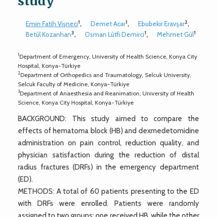
study
1
1
2
Emin Fatih Vişneci
,
Demet Acar
,
Ebubekir Eravşar
,
3
1
1
Betül Kozanhan
,
Osman Lütfi Demirci
,
Mehmet Gül
1
Department of Emergency, University of Health Science, Konya City
Hospital, Konya-Türkiye
2
Department of Orthopedics and Traumatology, Selcuk University,
Selcuk Faculty of Medicine, Konya-Türkiye
3
Department of Anaesthesia and Reanimation, University of Health
Science, Konya City Hospital, Konya-Türkiye
BACKGROUND: This study aimed to compare the
effects of hematoma block (HB) and dexmedetomidine
administration on pain control, reduction quality, and
physician satisfaction during the reduction of distal
radius fractures (DRFs) in the emergency department
(ED).
METHODS: A total of 60 patients presenting to the ED
with DRFs were enrolled. Patients were randomly
assigned to two groups: one received HB, while the other