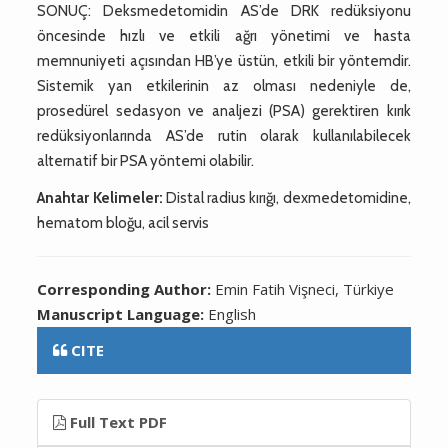
SONUÇ: Deksmedetomidin AS’de DRK redüksiyonu
öncesinde hızlı ve etkili ağrı yönetimi ve hasta
memnuniyeti açısından HB’ye üstün, etkili bir yöntemdir.
Sistemik yan etkilerinin az olması nedeniyle de,
prosedürel sedasyon ve analjezi (PSA) gerektiren kırık
redüksiyonlarında AS’de rutin olarak kullanılabilecek
alternatif bir PSA yöntemi olabilir.
Anahtar Kelimeler:
Distal radius kırığı, dexmedetomidine,
hematom bloğu, acil servis
Corresponding Author:
Emin Fatih Vişneci, Türkiye
Manuscript Language:
English
CITE
Full Text PDF