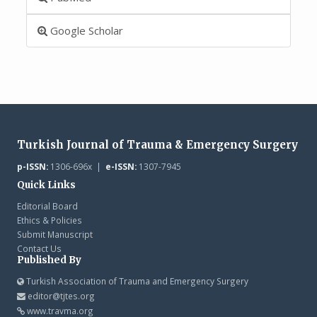
Google Scholar
Turkish Journal of Trauma & Emergency Surgery
p-ISSN:
1306-696x |
e-ISSN:
1307-7945
Quick Links
Editorial Board
Ethics & Policies
Submit Manuscript
Contact Us
Published By
Turkish Association of Trauma and Emergency Surgery
editor@tjtes.org
www.travma.org