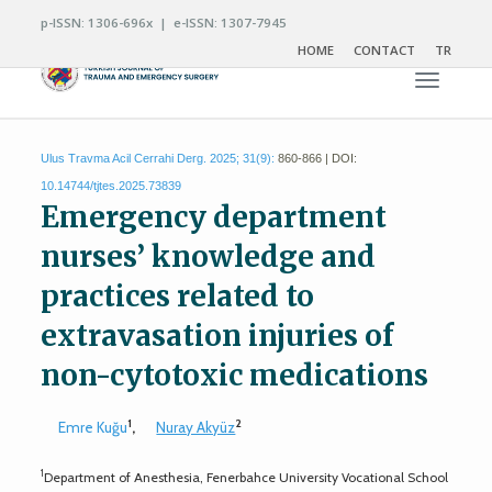
p-ISSN: 1306-696x | e-ISSN: 1307-7945
HOME
CONTACT
TR
Toggle n
Ulus Travma Acil Cerrahi Derg. 2025; 31(9):
860-866 | DOI:
10.14744/tjtes.2025.73839
Emergency department
nurses’ knowledge and
practices related to
extravasation injuries of
non-cytotoxic medications
1
2
Emre Kuğu
,
Nuray Akyüz
1
Department of Anesthesia, Fenerbahce University Vocational School