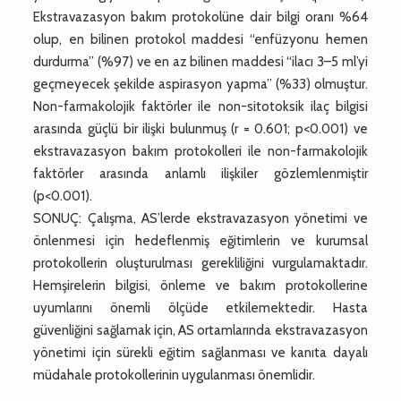
Ekstravazasyon bakım protokolüne dair bilgi oranı %64
olup, en bilinen protokol maddesi “enfüzyonu hemen
durdurma” (%97) ve en az bilinen maddesi “ilacı 3–5 ml’yi
geçmeyecek şekilde aspirasyon yapma” (%33) olmuştur.
Non-farmakolojik faktörler ile non-sitotoksik ilaç bilgisi
arasında güçlü bir ilişki bulunmuş (r = 0.601; p<0.001) ve
ekstravazasyon bakım protokolleri ile non-farmakolojik
faktörler arasında anlamlı ilişkiler gözlemlenmiştir
(p<0.001).
SONUÇ: Çalışma, AS’lerde ekstravazasyon yönetimi ve
önlenmesi için hedeflenmiş eğitimlerin ve kurumsal
protokollerin oluşturulması gerekliliğini vurgulamaktadır.
Hemşirelerin bilgisi, önleme ve bakım protokollerine
uyumlarını önemli ölçüde etkilemektedir. Hasta
güvenliğini sağlamak için, AS ortamlarında ekstravazasyon
yönetimi için sürekli eğitim sağlanması ve kanıta dayalı
müdahale protokollerinin uygulanması önemlidir.