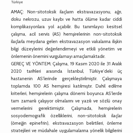
Türkiye
AMAÇ: Non-sitotoksik ilaçların ekstravazasyonu, ağrı,
doku nekrozu, uzuv kaybı ve hatta ölüme kadar ciddi
komplikasyonlara yol açabilir. Bu tanımlayıcı kesitsel
çalışma, acil servis (AS) hemşirelerinin non-sitotoksik
ilaçlarla meydana gelen ekstravazasyon vakalarına ilişkin
bilgi düzeylerini değerlendirmeyi ve etkili yönetim ve
önlemenin önemini vurgulamayı amaçlamaktadır.
GEREÇ VE YÖNTEM: Çalışma, 19 Kasım 2020 ile 31 Aralık
2020 tarihleri arasında İstanbul, Türkiye'deki üç
hastanenin AS’lerinde gerçekleştirilmiştir. Çalışmaya
toplamda 100 AS hemşiresi katılmıştır. Dahil edilme
kriterleri, hemşirelerin çalışma dönemi boyunca AS’lerde
tam zamanlı çalışıyor olmalarını ve yazılı ve sözlü onay
vermelerini gerektirmiştir. Çalışmada, hemşirelerin
sosyodemografik özelliklerini, non-sitotoksik ilaçlar
(örneğin epinefrin), ekstravazasyon belirtileri, önleme
stratejileri ve müdahale uygulamalarına yönelik bilgilerini