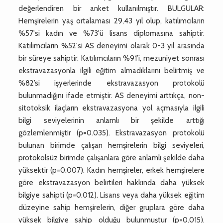
değerlendiren bir anket kullanılmıştır. BULGULAR:
Hemşirelerin yaş ortalaması 29,43 yıl olup, katılımcıların
%57'si kadın ve %73'ü lisans diplomasına sahiptir.
Katılımcıların %52'si AS deneyimi olarak 0-3 yıl arasında
bir süreye sahiptir. Katılımcıların %91’i, mezuniyet sonrası
ekstravazasyonla ilgili eğitim almadıklarını belirtmiş ve
%82’si işyerlerinde ekstravazasyon protokolü
bulunmadığını ifade etmiştir. AS deneyimi arttıkça, non-
sitotoksik ilaçların ekstravazasyona yol açmasıyla ilgili
bilgi seviyelerinin anlamlı bir şekilde arttığı
gözlemlenmiştir (p=0.035). Ekstravazasyon protokolü
bulunan birimde çalışan hemşirelerin bilgi seviyeleri,
protokolsüz birimde çalışanlara göre anlamlı şekilde daha
yüksektir (p=0.007). Kadın hemşireler, erkek hemşirelere
göre ekstravazasyon belirtileri hakkında daha yüksek
bilgiye sahipti (p=0.012). Lisans veya daha yüksek eğitim
düzeyine sahip hemşirelerin, diğer gruplara göre daha
yüksek bilgiye sahip olduğu bulunmuştur (p=0.015).