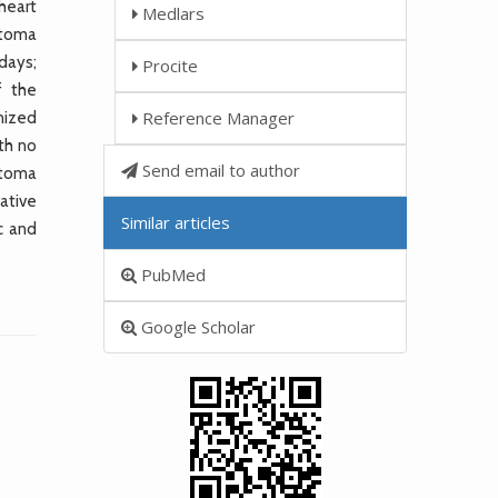
 heart
Medlars
atoma
days;
Procite
f the
Reference Manager
nized
th no
Send email to author
atoma
vative
Similar articles
c and
PubMed
Google Scholar