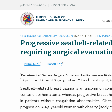
p-ISSN: 1306-696x | e-ISSN: 1307-7945
ABOUT
Ulus Travma Acil Cerrahi Derg. 2026; 32(7):
872-875 | DOI:
10.14744/tjtes
Progressive seatbelt-rela
requiring surgical evacuatio
1
2
Burak Kutlu
,
Hamit Koç
1
Department of General Surgery, Acıbadem Hospital, Ankara-Türki
2
Department of General Surgery, Kırıkkale Yüksek İhtisas Hospital, K
Seatbelt-related breast trauma is an uncommon conseq
contusion or hematoma, whereas progressive breast hema
in patients without coagulation abnormalities. Ob
progression. A 49-yearold woman with obesity (Body 