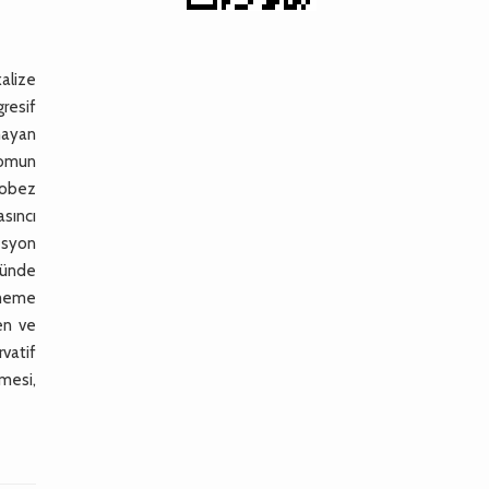
alize
resif
mayan
tomun
i obez
asıncı
esyon
günde
e meme
en ve
vatif
lmesi,