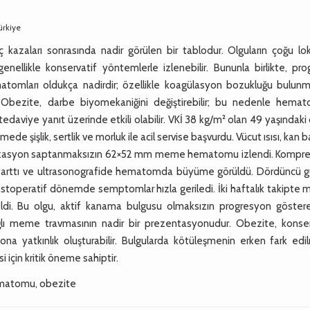
ürkiye
azaları sonrasında nadir görülen bir tablodur. Olguların çoğu lok
likle konservatif yöntemlerle izlenebilir. Bununla birlikte, prog
omları oldukça nadirdir; özellikle koagülasyon bozukluğu bulun
. Obezite, darbe biyomekaniğini değiştirebilir; bu nedenle hema
daviye yanıt üzerinde etkili olabilir. VKİ 38 kg/m² olan 49 yaşındak
e şişlik, sertlik ve morluk ile acil servise başvurdu. Vücut ısısı, kan b
stravazasyon saptanmaksızın 62×52 mm meme hematomu izlendi. Kompr
iği arttı ve ultrasonografide hematomda büyüme görüldü. Dördüncü 
Postoperatif dönemde semptomlar hızla geriledi. İki haftalık takipt
ldi. Bu olgu, aktif kanama bulgusu olmaksızın progresyon göster
lı meme travmasının nadir bir prezentasyonudur. Obezite, konser
ona yatkınlık oluşturabilir. Bulgularda kötüleşmenin erken fark edi
için kritik öneme sahiptir.
matomu, obezite