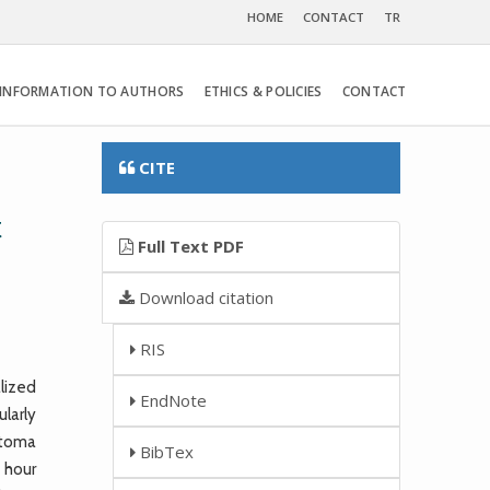
HOME
CONTACT
TR
INFORMATION TO AUTHORS
ETHICS & POLICIES
CONTACT
CITE
t
Full Text PDF
Download citation
RIS
lized
EndNote
larly
atoma
BibTex
 hour