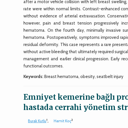
after a motor vehicle collision with left breast swelli
rate were within normal limits. Contrast-enhanced
without evidence of arterial extravasation. Conserva
however, pain and breast tension progressively in
hematoma. On the fourth day, minimally invasive sur
hematoma. Postoperatively, symptoms improved rapidl
residual deformity. This case represents a rare prese
without active bleeding that ultimately required surgic
management and earlier clinical progression. Early r
functional outcomes.
Keywords:
Breast hematoma, obesity, seatbelt injury
Emniyet kemerine bağlı p
hastada cerrahi yönetim str
1
2
Burak Kutlu
,
Hamit Koç