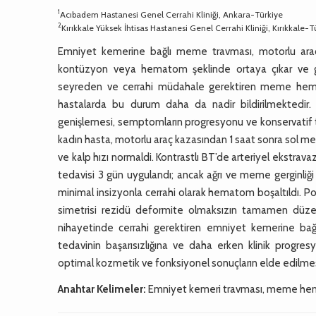
1
Acıbadem Hastanesi Genel Cerrahi Kliniği, Ankara-Türkiye
2
Kırıkkale Yüksek İhtisas Hastanesi Genel Cerrahi Kliniği, Kırıkkale-T
Emniyet kemerine bağlı meme travması, motorlu araç k
kontüzyon veya hematom şeklinde ortaya çıkar ve genel
seyreden ve cerrahi müdahale gerektiren meme hemat
hastalarda bu durum daha da nadir bildirilmektedir
genişlemesi, semptomların progresyonu ve konservatif te
kadın hasta, motorlu araç kazasından 1 saat sonra sol memed
ve kalp hızı normaldi. Kontrastlı BT’de arteriyel ek
tedavisi 3 gün uygulandı; ancak ağrı ve meme gerginl
minimal insizyonla cerrahi olarak hematom boşaltıldı. 
simetrisi rezidü deformite olmaksızın tamamen düze
nihayetinde cerrahi gerektiren emniyet kemerine bağ
tedavinin başarısızlığına ve daha erken klinik progresy
optimal kozmetik ve fonksiyonel sonuçların elde edilmesi 
Anahtar Kelimeler:
Emniyet kemeri travması, meme he