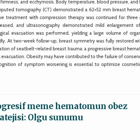
ng, firmness, and ecchymosis. Body temperature, blood pressure, and
 computed tomography (CT) demonstrated a 62×52 mm breast hem
tive treatment with compression therapy was continued for three 
creased, and ultrasonography demonstrated mild enlargement o
gical evacuation was performed, yielding a large volume of orga
y. At two-week follow-up, breast symmetry was fully restored wi
ntation of seatbelt-related breast trauma: a progressive breast hem
al evacuation. Obesity may have contributed to the failure of conser
ecognition of symptom worsening is essential to optimize cosmeti
rogresif meme hematomun obez
atejisi: Olgu sunumu