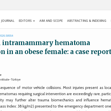
 JOURNAL
EDITORS
AIM AND SCOPE
ABSTRACTING & INDEXING
.2026.58554
ted intramammary hematoma
n in an obese female: a case repor
ye
ırıkkale-Türkiye
uence of motor vehicle collisions. Most injuries present as loca
tomas requiring surgical intervention are exceedingly rare, particu
esity may further alter trauma biomechanics and influence hem
Mass Index: 38 kg/m2) presented to the emergency department one