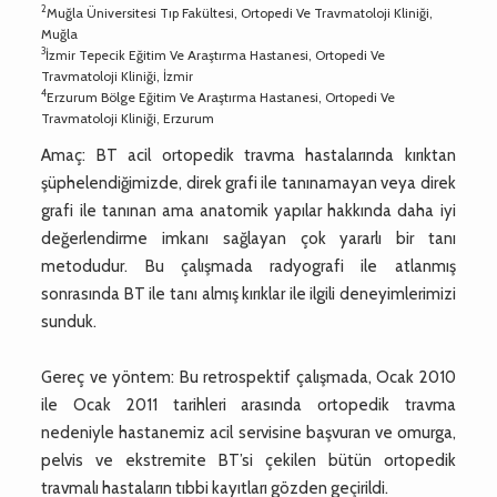
2
Muğla Üniversitesi Tıp Fakültesi, Ortopedi Ve Travmatoloji Kliniği,
Muğla
3
İzmir Tepecik Eğitim Ve Araştırma Hastanesi, Ortopedi Ve
Travmatoloji Kliniği, İzmir
4
Erzurum Bölge Eğitim Ve Araştırma Hastanesi, Ortopedi Ve
Travmatoloji Kliniği, Erzurum
Amaç: BT acil ortopedik travma hastalarında kırıktan
şüphelendiğimizde, direk grafi ile tanınamayan veya direk
grafi ile tanınan ama anatomik yapılar hakkında daha iyi
değerlendirme imkanı sağlayan çok yararlı bir tanı
metodudur. Bu çalışmada radyografi ile atlanmış
sonrasında BT ile tanı almış kırıklar ile ilgili deneyimlerimizi
sunduk.
Gereç ve yöntem: Bu retrospektif çalışmada, Ocak 2010
ile Ocak 2011 tarihleri arasında ortopedik travma
nedeniyle hastanemiz acil servisine başvuran ve omurga,
pelvis ve ekstremite BT’si çekilen bütün ortopedik
travmalı hastaların tıbbi kayıtları gözden geçirildi.