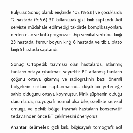
Bulgular: Sonuç olarak erişkinde 102 (%6.8) ve çocuklarda
12 hastada (%6.6) BT kullanılarak gizli kırık saptandı. Acil
serviste müdahale edilmediği takdirde komplikasyonlara
neden olan ve kötü prognoza sahip servikal vertebra kırığı
23 hastada, femur boyun kırığı 6 hastada ve tibia plato
kırığı 5 hastada saptandı.
Sonuç: Ortopedik travması olan hastalarda, atlanmış
tanıların ortaya çıkarılması seyrektir. BT atlanmış tanıların
çoğunu ortaya çıkarmış ve radiografinin bazı önemli
bölgelerin kırıkların saptanmasında düşük bir yeteneğe
sahip olduğunu ortaya koymuştur. Klinik şüphenin olduğu
durumlarda, radyografi normal olsa bile, özellikle servikal
omurga ve pelvik bölge travmalı hastaların konservatif
tedavisinden önce BT çekilmesini öneriyoruz.
Anahtar Kelimeler:
gizli kırık, bilgisayarlı tomografi; acil