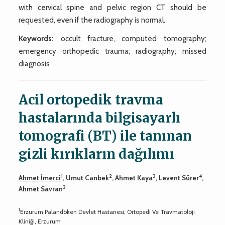
with cervical spine and pelvic region CT should be
requested, even if the radiography is normal.
Keywords:
occult fracture, computed tomography;
emergency orthopedic trauma; radiography; missed
diagnosis
Acil ortopedik travma
hastalarında bilgisayarlı
tomografi (BT) ile tanınan
gizli kırıkların dağılımı
1
2
3
4
Ahmet İmerci
, Umut Canbek
, Ahmet Kaya
, Levent Sürer
,
3
Ahmet Savran
1
Erzurum Palandöken Devlet Hastanesi, Ortopedi Ve Travmatoloji
Kliniği, Erzurum