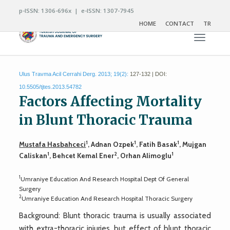
p-ISSN: 1306-696x | e-ISSN: 1307-7945
HOME
CONTACT
TR
Toggle n
Ulus Travma Acil Cerrahi Derg. 2013; 19(2):
127-132 | DOI:
10.5505/tjtes.2013.54782
Factors Affecting Mortality
in Blunt Thoracic Trauma
1
1
1
Mustafa Hasbahceci
, Adnan Ozpek
, Fatih Basak
, Mujgan
1
2
1
Caliskan
, Behcet Kemal Ener
, Orhan Alimoglu
1
Umraniye Education And Research Hospital Dept Of General
Surgery
2
Umraniye Education And Research Hospital Thoracic Surgery
Background: Blunt thoracic trauma is usually associated
with extra-thoracic injuries, but effect of blunt thoracic