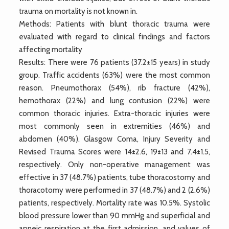
trauma on mortality is not known in.
Methods: Patients with blunt thoracic trauma were
evaluated with regard to clinical findings and factors
affecting mortality
Results: There were 76 patients (37.2±15 years) in study
group. Traffic accidents (63%) were the most common
reason. Pneumothorax (54%), rib fracture (42%),
hemothorax (22%) and lung contusion (22%) were
common thoracic injuries. Extra-thoracic injuries were
most commonly seen in extremities (46%) and
abdomen (40%). Glasgow Coma, Injury Severity and
Revised Trauma Scores were 14±2.6, 19±13 and 7.4±1.5,
respectively. Only non-operative management was
effective in 37 (48.7%) patients, tube thoracostomy and
thoracotomy were performed in 37 (48.7%) and 2 (2.6%)
patients, respectively. Mortality rate was 10.5%. Systolic
blood pressure lower than 90 mmHg and superficial and
apneic respiration at the first admission, and values of