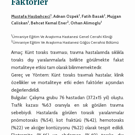
Faktörler
1
1
1
Mustafa Hasbahceci
, Adnan Ozpek
, Fatih Basak
, Mujgan
1
2
1
Caliskan
, Behcet Kemal Ener
, Orhan Alimoglu
1
Ümraniye Eğitim Ve Araştırma Hastanesi Genel Cerrahi Kliniği
2
Ümraniye Eğitim Ve Araştırma Hastanesi Göğüs Cerrahisi Bölümü
Amaç: Künt toraks travması, travma hastalarında sıklıkla
toraks dışı yaralanmalarla birlikte görülmekte fakat
mortaliteye etkisi tam olarak bilinmemektedir.
Gereç ve Yöntem: Künt toraks travmalı hastalar, klinik
özellikler ve mortaliteye etki eden faktörler açısından
değerlendirildi.
Bulgular: Çalışma grubu 76 hastadan (37.2±15 yıl) oluştu.
Trafik kazası %63 oranıyla en sık görülen travma
sebebiydi. Hastalarda görülen torasik yaralanmalar
pnömotoraks (%54), kot fraktürü (%42), hemotoraks
(%22) ve akciğer kontüzyonu (%22) olarak tespit edildi.