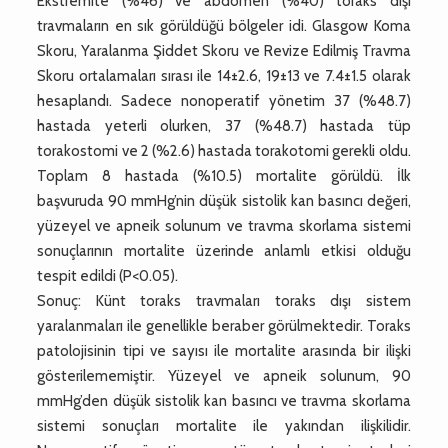
Ekstremite (%46) ve abdomen (%40) toraks dışı
travmaların en sık görüldüğü bölgeler idi. Glasgow Koma
Skoru, Yaralanma Şiddet Skoru ve Revize Edilmiş Travma
Skoru ortalamaları sırası ile 14±2.6, 19±13 ve 7.4±1.5 olarak
hesaplandı. Sadece nonoperatif yönetim 37 (%48.7)
hastada yeterli olurken, 37 (%48.7) hastada tüp
torakostomi ve 2 (%2.6) hastada torakotomi gerekli oldu.
Toplam 8 hastada (%10.5) mortalite görüldü. İlk
başvuruda 90 mmHg’nin düşük sistolik kan basıncı değeri,
yüzeyel ve apneik solunum ve travma skorlama sistemi
sonuçlarının mortalite üzerinde anlamlı etkisi olduğu
tespit edildi (P<0.05).
Sonuç: Künt toraks travmaları toraks dışı sistem
yaralanmaları ile genellikle beraber görülmektedir. Toraks
patolojisinin tipi ve sayısı ile mortalite arasında bir ilişki
gösterilememiştir. Yüzeyel ve apneik solunum, 90
mmHg’den düşük sistolik kan basıncı ve travma skorlama
sistemi sonuçları mortalite ile yakından ilişkilidir.