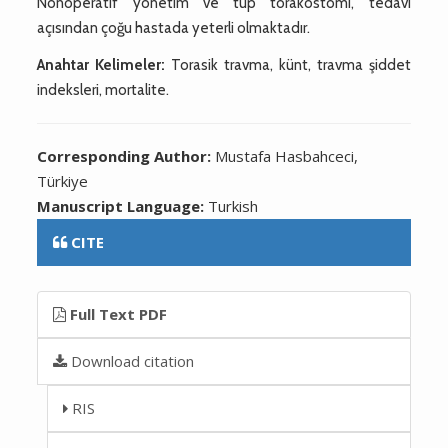
Nonoperatif yönetim ve tüp torakostomi, tedavi
açısından çoğu hastada yeterli olmaktadır.
Anahtar Kelimeler:
Torasik travma, künt, travma şiddet
indeksleri, mortalite.
Corresponding Author:
Mustafa Hasbahceci,
Türkiye
Manuscript Language:
Turkish
CITE
Full Text PDF
Download citation
RIS