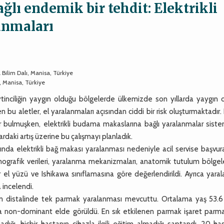
lı endemik bir tehdit: Elektrikli
anmaları
 Bilim Dalı, Manisa, Türkiye
, Manisa, Türkiye
eytinciliğin yaygın olduğu bölgelerde ülkemizde son yıllarda yaygın 
 bu aletler, el yaralanmaları açısından ciddi bir risk oluşturmaktadır.
er bulmuşken, elektrikli budama makaslarına bağlı yaralanmalar sist
daki artış üzerine bu çalışmayı planladık.
a elektrikli bağ makası yaralanması nedeniyle acil servise başvur
emografik verileri, yaralanma mekanizmaları, anatomik tutulum bölgel
r el yüzü ve Ishikawa sınıflamasına göre değerlendirildi. Ayrıca yar
 incelendi.
distalinde tek parmak yaralanması mevcuttu. Ortalama yaş 53.6
da non-dominant elde görüldü. En sık etkilenen parmak işaret parma
adığı, hiçbir hastanın cihazla ilgili eğitim almadığı saptandı. 20 h