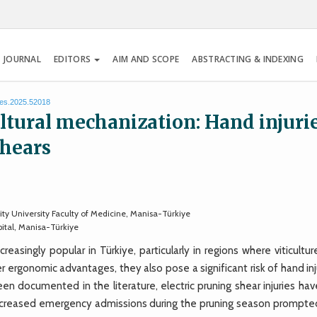
 JOURNAL
EDITORS
AIM AND SCOPE
ABSTRACTING & INDEXING
tes.2025.52018
ltural mechanization: Hand injuri
shears
y University Faculty of Medicine, Manisa-Türkiye
tal, Manisa-Türkiye
singly popular in Türkiye, particularly in regions where viticultur
 ergonomic advantages, they also pose a significant risk of hand inj
een documented in the literature, electric pruning shear injuries ha
 increased emergency admissions during the pruning season prompted