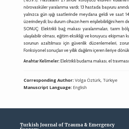
nörovasküler yaralanma vardı; 13 hastada başvuru anında 
yalnızca gün ışığı saatlerinde meydana geldi ve saat 14.
üzerindeydi; bu durum cihazın hem erişilebilirliğini hem de
SONUÇ: Elektrikli bağ makası yaralanmaları, tarım bölg
ulaşılabilir olması, eğitim eksikliği ve koruyucu ekipman
sorunun azaltılması için güvenlik düzenlemeleri, zorun
Fonksiyonel sonuçları ve yıllık dağılımı içeren ileriye dönük
Anahtar Kelimeler:
Elektrikli budama makası, el travmas
Corresponding Author:
Volga Öztürk, Türkiye
Manuscript Language:
English
Turkish Journal of Trauma & Emergency