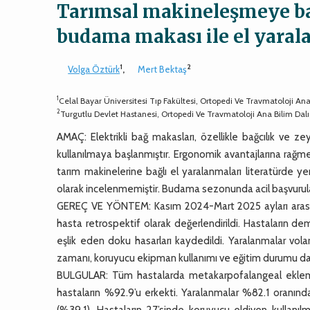
Tarımsal makineleşmeye bağ
budama makası ile el yaral
1
2
Volga Öztürk
,
Mert Bektaş
1
Celal Bayar Üniversitesi Tıp Fakültesi, Ortopedi Ve Travmatoloji Ana
2
Turgutlu Devlet Hastanesi, Ortopedi Ve Travmatoloji Ana Bilim Dalı
AMAÇ: Elektrikli bağ makasları, özellikle bağcılık ve z
kullanılmaya başlanmıştır. Ergonomik avantajlarına rağmen
tarım makinelerine bağlı el yaralanmaları literatürde y
olarak incelenmemiştir. Budama sezonunda acil başvurular
GEREÇ VE YÖNTEM: Kasım 2024-Mart 2025 ayları arasınd
hasta retrospektif olarak değerlendirildi. Hastaların d
eşlik eden doku hasarları kaydedildi. Yaralanmalar vola
zamanı, koruyucu ekipman kullanımı ve eğitim durumu da
BULGULAR: Tüm hastalarda metakarpofalangeal eklem 
hastaların %92.9’u erkekti. Yaralanmalar %82.1 oranın
(%39.1). Hastaların 27’sinde koruyucu eldiven kullanılm