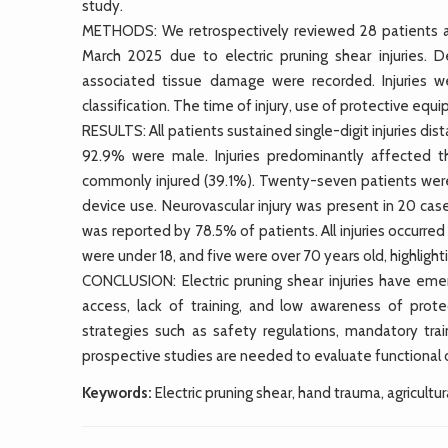
study.
METHODS: We retrospectively reviewed 28 patient
March 2025 due to electric pruning shear injuries.
associated tissue damage were recorded. Injuries we
classification. The time of injury, use of protective equ
RESULTS: All patients sustained single-digit injuries di
92.9% were male. Injuries predominantly affected t
commonly injured (39.1%). Twenty-seven patients were 
device use. Neurovascular injury was present in 20 case
was reported by 78.5% of patients. All injuries occurred
were under 18, and five were over 70 years old, highlight
CONCLUSION: Electric pruning shear injuries have emerg
access, lack of training, and low awareness of prote
strategies such as safety regulations, mandatory tr
prospective studies are needed to evaluate functional 
Keywords:
Electric pruning shear, hand trauma, agricultu