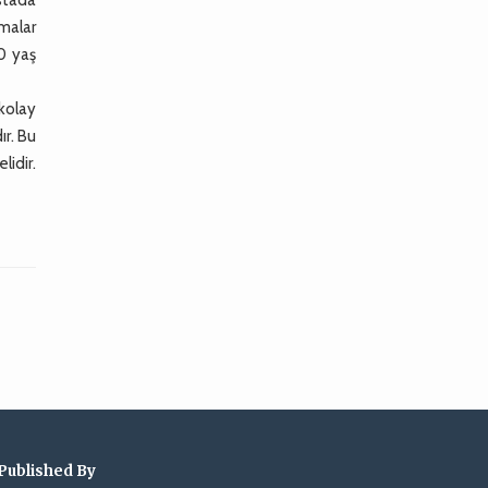
nmalar
70 yaş
kolay
ır. Bu
idir.
Published By