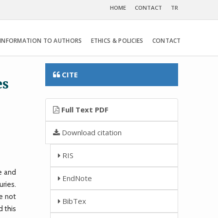
HOME
CONTACT
TR
INFORMATION TO AUTHORS
ETHICS & POLICIES
CONTACT
CITE
es
Full Text PDF
Download citation
RIS
e and
EndNote
uries.
ve not
BibTex
 this