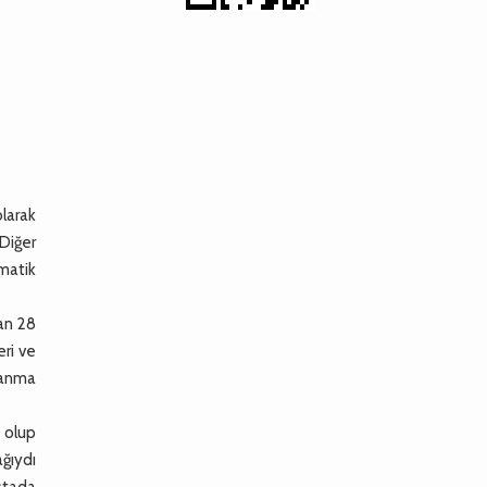
olarak
 Diğer
ematik
an 28
eri ve
alanma
 olup
ğıydı
astada