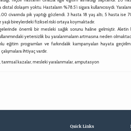
distal dolaşım yoktu. Hastaların %78.5’i sigara kullanıcısıydı. Yarala
00 civarında pik yaptığı gözlendi. 3 hasta 18 yaş altı, 5 hasta ise 
 yaşlı bireylerdeki fiziksel riski ortaya koymaktadır.
elerinde önemli bir mesleki sağlık sorunu haline gelmiştir. Aletin 
 kullanımındaki yetersizlik bu yaralanmaların artmasına neden olmaktad
lu eğitim programları ve farkındalık kampanyaları hayata geçirilmel
 çalışmalara ihtiyaç vardır.
ı, tarımsal kazalar, mesleki yaralanmalar, amputasyon
Quick Links