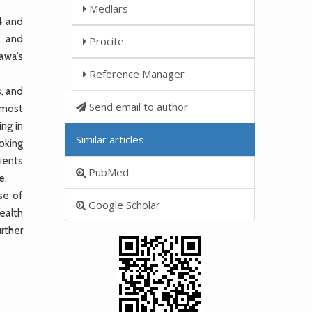
Medlars
4 and
, and
Procite
awa’s
Reference Manager
s, and
Send email to author
 most
ng in
Similar articles
moking
tients
PubMed
e.
se of
Google Scholar
ealth
rther