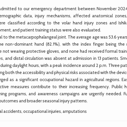
s admitted to our emergency department between November 202
 Demographic data, injury mechanisms, affected anatomical zones
re classified according to the volar hand injury zones and Ishik
ipment, and patient training status were also evaluated.
stal to the metacarpophalangeal joint. The average age was 53.6 year
he non-dominant hand (82.1%), with the index finger being the
not wearing protective gloves, and none had received formal traini
s, and distal circulation was absent at admission in 13 patients. S
 during daylight hours, with a peak incidence around 2 p.m. Three pa
ing both the accessibility and physical risks associated with the devic
ed as a significant occupational hazard in agricultural regions. Ea
ctive measures contribute to their increasing frequency. Public h
aining programs, and awareness campaigns are urgently needed. Fu
outcomes and broader seasonal injury patterns.
ral accidents, occupational injuries, amputations