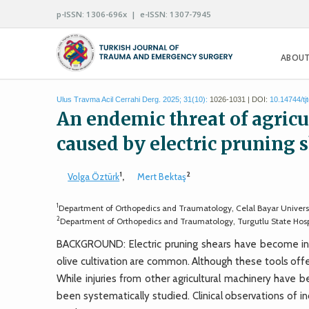
p-ISSN: 1306-696x | e-ISSN: 1307-7945
ABOUT
Ulus Travma Acil Cerrahi Derg. 2025; 31(10):
1026-1031 | DOI:
10.14744/tj
An endemic threat of agricu
caused by electric pruning 
1
2
Volga Öztürk
,
Mert Bektaş
1
Department of Orthopedics and Traumatology, Celal Bayar Universit
2
Department of Orthopedics and Traumatology, Turgutlu State Hospi
BACKGROUND: Electric pruning shears have become increa
olive cultivation are common. Although these tools offer
While injuries from other agricultural machinery have b
been systematically studied. Clinical observations of