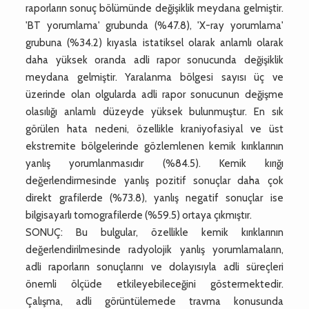
raporların sonuç bölümünde değişiklik meydana gelmiştir.
'BT yorumlama' grubunda (%47.8), 'X-ray yorumlama'
grubuna (%34.2) kıyasla istatiksel olarak anlamlı olarak
daha yüksek oranda adli rapor sonucunda değişiklik
meydana gelmiştir. Yaralanma bölgesi sayısı üç ve
üzerinde olan olgularda adli rapor sonucunun değişme
olasılığı anlamlı düzeyde yüksek bulunmuştur. En sık
görülen hata nedeni, özellikle kraniyofasiyal ve üst
ekstremite bölgelerinde gözlemlenen kemik kırıklarının
yanlış yorumlanmasıdır (%84.5). Kemik kırığı
değerlendirmesinde yanlış pozitif sonuçlar daha çok
direkt grafilerde (%73.8), yanlış negatif sonuçlar ise
bilgisayarlı tomografilerde (%59.5) ortaya çıkmıştır.
SONUÇ: Bu bulgular, özellikle kemik kırıklarının
değerlendirilmesinde radyolojik yanlış yorumlamaların,
adli raporların sonuçlarını ve dolayısıyla adli süreçleri
önemli ölçüde etkileyebileceğini göstermektedir.
Çalışma, adli görüntülemede travma konusunda