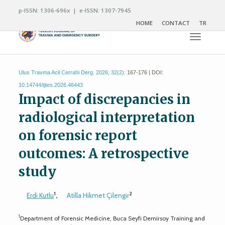
p-ISSN: 1306-696x | e-ISSN: 1307-7945
HOME
CONTACT
TR
Toggle n
Ulus Travma Acil Cerrahi Derg. 2026; 32(2):
167-176 | DOI:
10.14744/tjtes.2026.46443
Impact of discrepancies in
radiological interpretation
on forensic report
outcomes: A retrospective
study
1
2
Erdi Kutlu
,
Atilla Hikmet Çilengir
1
Department of Forensic Medicine, Buca Seyfi Demirsoy Training and