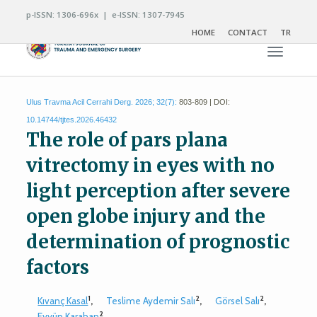
p-ISSN: 1306-696x | e-ISSN: 1307-7945
HOME
CONTACT
TR
Toggle n
Ulus Travma Acil Cerrahi Derg. 2026; 32(7):
803-809 | DOI:
10.14744/tjtes.2026.46432
The role of pars plana
vitrectomy in eyes with no
light perception after severe
open globe injury and the
determination of prognostic
factors
1
2
2
Kıvanç Kasal
,
Teslime Aydemir Salı
,
Görsel Salı
,
2
Eyyüp Karahan