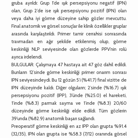
gruba ayrıldı: Grup 1’de ışık persepsiyonu negatif (IPN)
olan, Grup 2’de ise ışık persepsiyonu pozitif (IPN) olan
veya daha iyi görme düzeyine sahip gözler mevcuttu.
Final anatomik ve görsel sonuçlar ile klinik özellikler gruplar
arasında karşılaştırıldı. Primer tamir cerrahisi sonrasında
travmadan en ağır şekilde etkilenmiş olup, görme
keskinliği NLP seviyesinde olan gözlerde PPV’nin rolü
ayrıca irdelendi.
BULGULAR: Çalışmaya 47 hastaya ait 47 göz dahil edildi.
Bunların 12’sinde görme keskinliği primer onarım sonrası
IPN seviyesindeydi. Bu 12 gözün 5’i (%41.7) final vizitte de
IPN düzeyinde kaldı. Diğer olguların; 2’sinde (%16.7) ışık
persepsiyonu pozitif (IPP), 3’ünde (%25.0) el hareketi,
1’inde (%8.3) parmak sayma ve 1’inde (%8.3) 20/60
düzeyinde görme keskinliği elde edildi. Tüm gözlerin
39’unda (%82.9) anatomik başarı sağlandı.
Preoperatif görme keskinliği en az IPP olan grupta %91.4
(32/35), IPN olan grupta ise %58.3 (7/12) oranında görsel