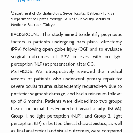
1
Department of Ophthalmology, Sevgi Hospital, Balıkesir-Türkiye
2
Department of Ophthalmology, Balıkesir University Faculty of
Medicine, Balıkesir-Türkiye
BACKGROUND: This study aimed to identify prognostic
factors in patients undergoing pars plana vitrectomy
(PPV) following open globe injury (OGI) and to evaluate
surgical outcomes of PPV in eyes with no light
perception (NLP) at presentation after OGI.
METHODS: We retrospectively reviewed the medical
records of patients who underwent primary repair for
severe ocular trauma, subsequently required PPV due to
posterior segment damage, and had a minimum follow-
up of 6 months. Patients were divided into two groups
based on initial best-corrected visual acuity (BCVA):
Group 1, no light perception (NLP); and Group 2, light
perception (LP) or better. Clinical characteristics, as well
as final anatomical and visual outcomes, were compared