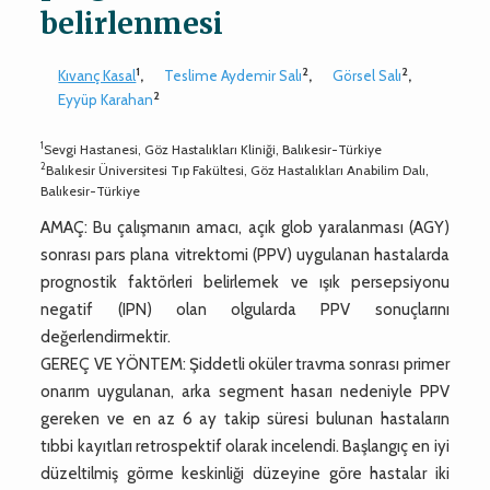
belirlenmesi
1
2
2
Kıvanç Kasal
,
Teslime Aydemir Salı
,
Görsel Salı
,
2
Eyyüp Karahan
1
Sevgi Hastanesi, Göz Hastalıkları Kliniği, Balıkesir-Türkiye
2
Balıkesir Üniversitesi Tıp Fakültesi, Göz Hastalıkları Anabilim Dalı,
Balıkesir-Türkiye
AMAÇ: Bu çalışmanın amacı, açık glob yaralanması (AGY)
sonrası pars plana vitrektomi (PPV) uygulanan hastalarda
prognostik faktörleri belirlemek ve ışık persepsiyonu
negatif (IPN) olan olgularda PPV sonuçlarını
değerlendirmektir.
GEREÇ VE YÖNTEM: Şiddetli oküler travma sonrası primer
onarım uygulanan, arka segment hasarı nedeniyle PPV
gereken ve en az 6 ay takip süresi bulunan hastaların
tıbbi kayıtları retrospektif olarak incelendi. Başlangıç en iyi
düzeltilmiş görme keskinliği düzeyine göre hastalar iki