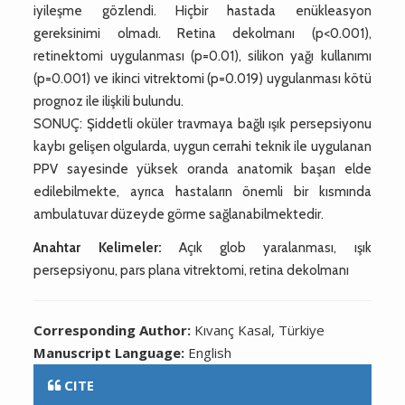
iyileşme gözlendi. Hiçbir hastada enükleasyon
gereksinimi olmadı. Retina dekolmanı (p<0.001),
retinektomi uygulanması (p=0.01), silikon yağı kullanımı
(p=0.001) ve ikinci vitrektomi (p=0.019) uygulanması kötü
prognoz ile ilişkili bulundu.
SONUÇ: Şiddetli oküler travmaya bağlı ışık persepsiyonu
kaybı gelişen olgularda, uygun cerrahi teknik ile uygulanan
PPV sayesinde yüksek oranda anatomik başarı elde
edilebilmekte, ayrıca hastaların önemli bir kısmında
ambulatuvar düzeyde görme sağlanabilmektedir.
Anahtar Kelimeler:
Açık glob yaralanması, ışık
persepsiyonu, pars plana vitrektomi, retina dekolmanı
Corresponding Author:
Kıvanç Kasal, Türkiye
Manuscript Language:
English
CITE