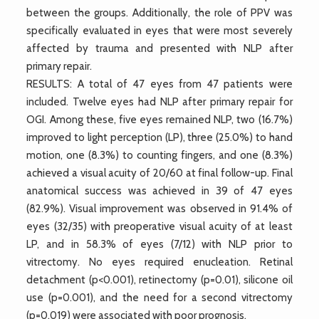
between the groups. Additionally, the role of PPV was
specifically evaluated in eyes that were most severely
affected by trauma and presented with NLP after
primary repair.
RESULTS: A total of 47 eyes from 47 patients were
included. Twelve eyes had NLP after primary repair for
OGI. Among these, five eyes remained NLP, two (16.7%)
improved to light perception (LP), three (25.0%) to hand
motion, one (8.3%) to counting fingers, and one (8.3%)
achieved a visual acuity of 20/60 at final follow-up. Final
anatomical success was achieved in 39 of 47 eyes
(82.9%). Visual improvement was observed in 91.4% of
eyes (32/35) with preoperative visual acuity of at least
LP, and in 58.3% of eyes (7/12) with NLP prior to
vitrectomy. No eyes required enucleation. Retinal
detachment (p<0.001), retinectomy (p=0.01), silicone oil
use (p=0.001), and the need for a second vitrectomy
(p=0.019) were associated with poor prognosis.