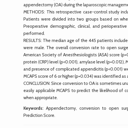
appendectomy (OA) during the laparoscopic manageme
METHODS: This retrospective case-control study in
Patients were divided into two groups based on whet
Preoperative demographic, clinical, and perioperativ
performed.
RESULTS: The median age of the 445 patients included 
were male. The overall conversion rate to open surger
American Society of Anesthesiologists (ASA) score (p=0
protein (CRP) level (p<0.001), amylase level (p=0.012)
and presence of complicated appendicitis (p<0.001) wer
MCAPS score of 6 or higher (p=0.034) was identified as 
CONCLUSION: Since conversion to OA is sometimes unav
easily applicable MCAPS to predict the likelihood of c
when appropriate.
Keywords:
Appendectomy, conversion to open surge
Prediction Score.