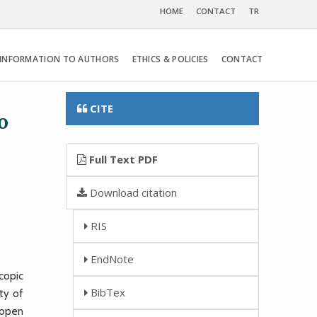
HOME
CONTACT
TR
INFORMATION TO AUTHORS
ETHICS & POLICIES
CONTACT
CITE
o
Full Text PDF
Download citation
RIS
EndNote
copic
BibTex
ty of
 open