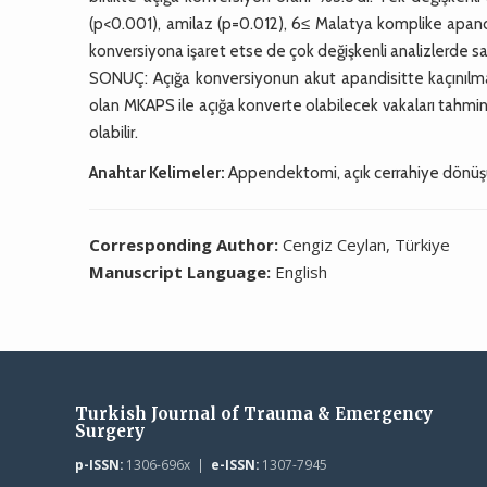
(p<0.001), amilaz (p=0.012), 6≤ Malatya komplike apand
konversiyona işaret etse de çok değişkenli analizlerde 
SONUÇ: Açığa konversiyonun akut apandisitte kaçınılmaz d
olan MKAPS ile açığa konverte olabilecek vakaları tahmin
olabilir.
Anahtar Kelimeler:
Appendektomi, açık cerrahiye dönüşü
Corresponding Author:
Cengiz Ceylan, Türkiye
Manuscript Language:
English
Turkish Journal of Trauma & Emergency
Surgery
p-ISSN:
1306-696x |
e-ISSN:
1307-7945