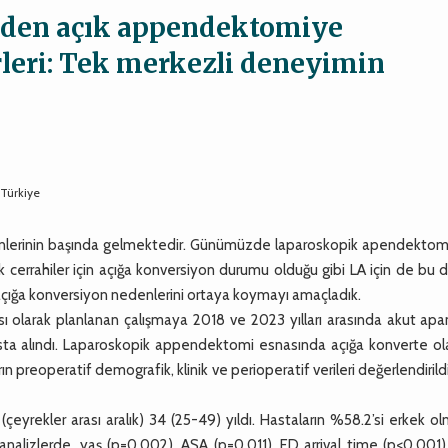
den açık appendektomiye
rleri: Tek merkezli deneyimin
-Türkiye
nlerinin başında gelmektedir. Günümüzde laparoskopik apendektomi
k cerrahiler için açığa konversiyon durumu olduğu gibi LA için de bu
e, açığa konversiyon nedenlerini ortaya koymayı amaçladık.
olarak planlanan çalışmaya 2018 ve 2023 yılları arasında akut apan
ta alındı. Laparoskopik appendektomi esnasında açığa konverte ol
n preoperatif demografik, klinik ve perioperatif verileri değerlendirild
yrekler arası aralık) 34 (25-49) yıldı. Hastaların %58.2’si erkek o
 analizlerde, yaş (p=0.002), ASA (p=0.011), ED arrival time (p<0.001