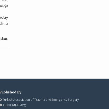
 açığa
 kolay
rdımcı
skor.
Published By
Turkish Association of Trauma and Emergency Surgery
editor@tjtes.org