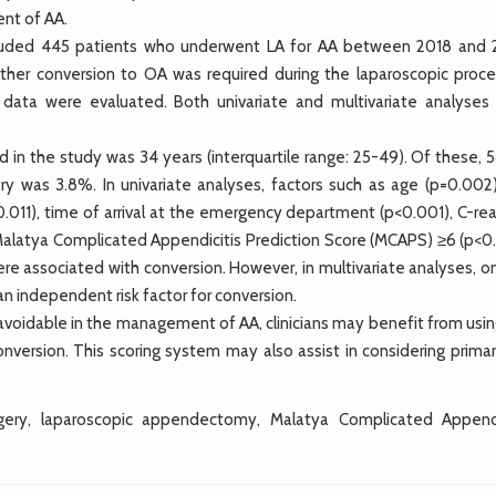
nt of AA.
cluded 445 patients who underwent LA for AA between 2018 and 
her conversion to OA was required during the laparoscopic proce
e data were evaluated. Both univariate and multivariate analyses
in the study was 34 years (interquartile range: 25-49). Of these, 
y was 3.8%. In univariate analyses, factors such as age (p=0.002)
.011), time of arrival at the emergency department (p<0.001), C-rea
, Malatya Complicated Appendicitis Prediction Score (MCAPS) ≥6 (p<0
e associated with conversion. However, in multivariate analyses, on
an independent risk factor for conversion.
oidable in the management of AA, clinicians may benefit from usin
onversion. This scoring system may also assist in considering prima
ry, laparoscopic appendectomy, Malatya Complicated Appendi