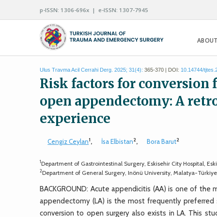
p-ISSN: 1306-696x | e-ISSN: 1307-7945
ABOUT
Ulus Travma Acil Cerrahi Derg. 2025; 31(4):
365-370 | DOI:
10.14744/tjtes
Risk factors for conversion
open appendectomy: A retros
experience
1
2
2
Cengiz Ceylan
,
İsa Elbistan
,
Bora Barut
1
Department of Gastrointestinal Surgery, Eskisehir City Hospital, Esk
2
Department of General Surgery, Inönü University, Malatya-Türkiy
BACKGROUND: Acute appendicitis (AA) is one of the m
appendectomy (LA) is the most frequently preferred su
conversion to open surgery also exists in LA. This st