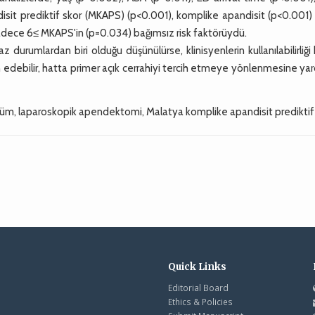
isit prediktif skor (MKAPS) (p<0.001), komplike apandisit (p<0.001)
sadece 6≤ MKAPS'in (p=0.034) bağımsız risk faktörüydü.
urumlardan biri olduğu düşünülürse, klinisyenlerin kullanılabilirliği
 edebilir, hatta primer açık cerrahiyi tercih etmeye yönlenmesine ya
m, laparoskopik apendektomi, Malatya komplike apandisit prediktif 
Quick Links
Editorial Board
Ethics & Policies