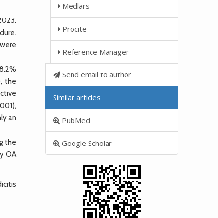
Medlars
2023.
Procite
dure.
 were
Reference Manager
58.2%
Send email to author
, the
ctive
Similar articles
.001),
ly an
PubMed
g the
Google Scholar
ry OA
citis