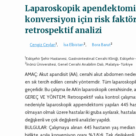
Laparoskopik apendektomi
konversiyon için risk faktö
retrospektif analizi
1
2
2
Cengiz Ceylan
,
İsa Elbistan
,
Bora Barut
1
Eskişehir Şehir Hastanesi, Gastrointestinal Cerrahi Kliniği, Eskişehir
2
İnönü Üniversitesi, Genel Cerrahi Anabilim Dalı, Malatya-Türkiye
AMAÇ: Akut apandisit (AA), cerrahi akut abdomen nede
en sık tercih edilen cerrahi yöntemdir. Tüm laparoskopi
geçerlidir. Bu çalışma ile AA’in laparoskopik cerrahisind
GEREÇ VE YÖNTEM: Retrospektif vaka kontrol çalışması 
nedeniyle laparoskopik appendektomi yapılan 445 has
olmayan olmak üzere hastalar iki gruba ayrılarak, hastaları
değişkenli ve çok değişkenli analizler yapıldı.
BULGULAR: Çalışmaya alınan 445 hastanın yaş median (çe
birlikte açığa konversiyon oranı %3.8’di. Tek değişkenli