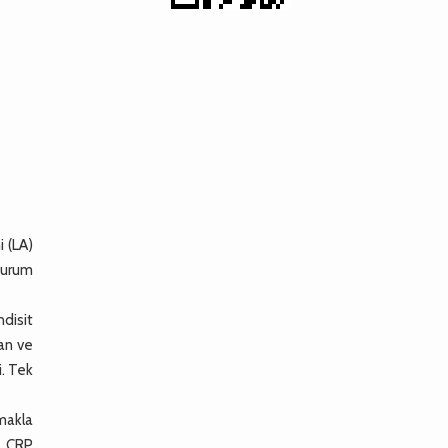
 (LA)
 durum
disit
an ve
i. Tek
lmakla
), CRP