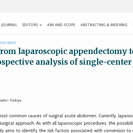
 JOURNAL
EDITORS
AIM AND SCOPE
ABSTRACTING & INDEXING
.2025.36423
 from laparoscopic appendectomy t
pective analysis of single-center
isehir-Türkiye
e
ost common causes of surgical acute abdomen. Currently, laparos
rgical approach. As with all laparoscopic procedures, the possibili
udy aims to identify the risk factors associated with conversion to